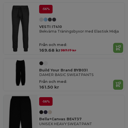
-56%
VESTI IT410
Bekväma Träningsbyxor med Elastisk Midja
Från och med:
169.68 kr
387.17 kr
Build Your Brand BYB031
DAMER BASIC SWEATPANTS
Från och med:
161.50 kr
-56%
Bella+Canvas BE4737
UNISEX HEAVY SWEATPANT