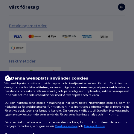
Vårt företag
Betalningsmetoder
Fraktmetoder
Denna webbplats använder cookies
Vår webbplats använder både egna och tredjepartscookies för att förbättra den
övergripande funktionaliteten, komma ihåg dina preferenser, analysera webbplatsens
prestanda och säkerställa en smidig och personlig surfupplevelse, inklusive anpassat
innehåll, optimerade interaktioner med vår webbplats och reklam.
Du kan hantera dina cookieinställningar när som helst. Nödvändiga cookies, som är
Följ oss
nödvändiga för webbplatsens funktion, kan inte inaktiveras eftersom de är nödvändiga
för att webbplatsen ska fungera korrekt. Du kan dock välja att tillåta eller blockera andra
typer av cookies, som de som används för personalisering, analys och inriktning.
För mer information om hur vi använder cookies, hur du kontrollerar dem och om
tredjepartscookies, vänligen se vår
Cookies policy
och
Privacy Policy
.
2026. Alla rättigheter förbehållna