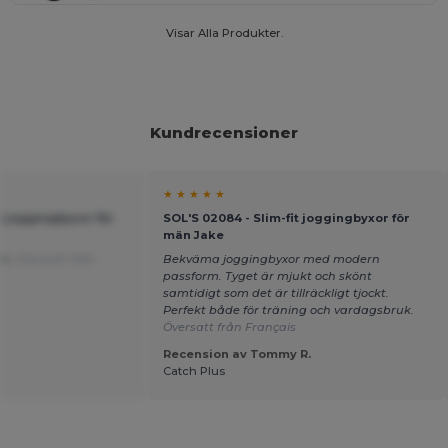
Visar Alla Produkter.
Kundrecensioner
★ ★ ★ ★ ★
it joggingbyxor för
SOL'S 02084 - Slim-fit joggingbyxor för
män Jake
rm.
Översatt från
Bekväma joggingbyxor med modern
passform. Tyget är mjukt och skönt
samtidigt som det är tillräckligt tjockt.
Perfekt både för träning och vardagsbruk.
Översatt från Français
Recension av Tommy R.
Catch Plus