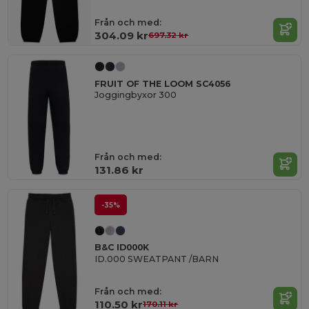
Från och med:
304.09 kr
697.32 kr
FRUIT OF THE LOOM SC4056
Joggingbyxor 300
Från och med:
131.86 kr
-35%
B&C ID000K
ID.000 SWEATPANT /BARN
Från och med:
110.50 kr
170.11 kr