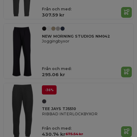
Från och med:
307.59 kr
NEW MORNING STUDIOS NM042
Joggingbyxor
Från och med:
295.06 kr
-36%
TEE JAYS TJ5510
RIBBAD INTERLOCKBYXOR
Från och med:
430.74 kr
675.54 kr