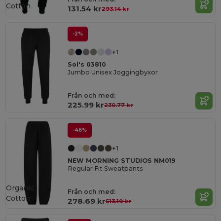
Cotton
131.54 kr
293.14 kr
-2%
+1
Sol's 03810
Jumbo Unisex Joggingbyxor
Från och med:
225.99 kr
230.77 kr
-46%
+1
NEW MORNING STUDIOS NM019
Regular Fit Sweatpants
Organic
Från och med:
Cotton
278.69 kr
513.19 kr