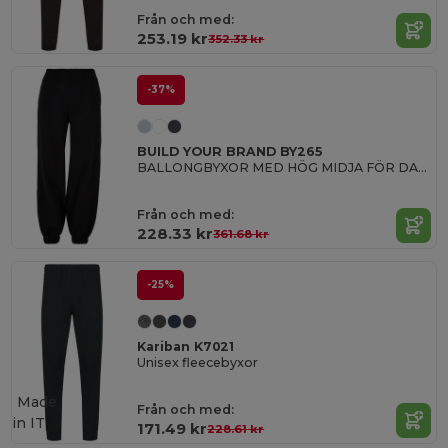
Från och med:
253.19 kr
352.33 kr
-37%
BUILD YOUR BRAND BY265
BALLONGBYXOR MED HÖG MIDJA FÖR DAMER
Från och med:
228.33 kr
361.68 kr
-25%
Kariban K7021
Unisex fleecebyxor
Made
Från och med:
in
IT
171.49 kr
228.61 kr