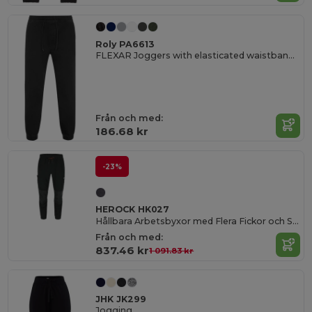
Roly PA6613
FLEXAR Joggers with elasticated waistband and cuffs
Från och med:
186.68 kr
-23%
HEROCK HK027
Hållbara Arbetsbyxor med Flera Fickor och Stretch
Från och med:
837.46 kr
1 091.83 kr
JHK JK299
Jogging