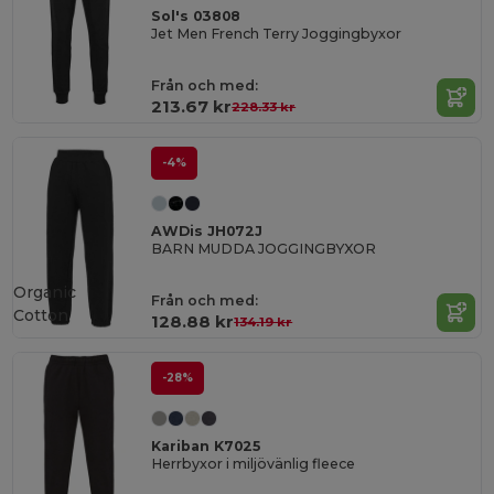
Sol's 03808
Jet Men French Terry Joggingbyxor
Från och med:
213.67 kr
228.33 kr
-4%
AWDis JH072J
BARN MUDDA JOGGINGBYXOR
Organic
Från och med:
Cotton
128.88 kr
134.19 kr
-28%
Kariban K7025
Herrbyxor i miljövänlig fleece