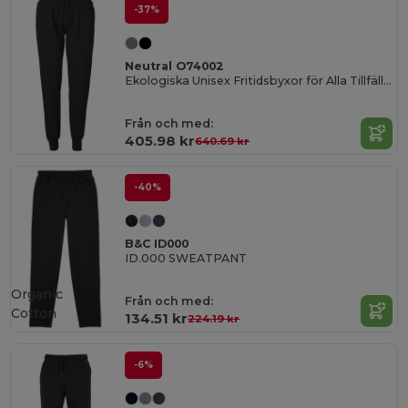
-37%
Neutral O74002
Ekologiska Unisex Fritidsbyxor för Alla Tillfällen
Från och med:
405.98 kr
640.69 kr
-40%
B&C ID000
ID.000 SWEATPANT
Organic
Från och med:
Cotton
134.51 kr
224.19 kr
-6%