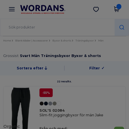
×
Wordans-app
Hämta app
Bättre priser i appen!
Home
Blank kläder | Accessoarer
Byxor & shorts
Träningsbyxor
Män
Grossist
Svart Män Träningsbyxor Byxor & shorts
Sortera efter
Filter
✓
22 results.
-55%
SOL'S 02084
Slim-fit joggingbyxor för män Jake
Organic
Från och med: