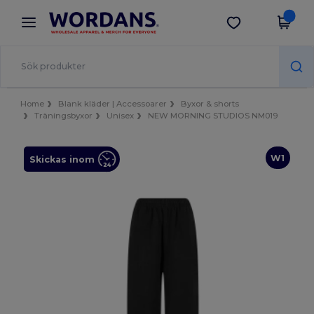
×
Wordans-app
Hämta app
Bättre priser i appen!
Home
Blank kläder | Accessoarer
Byxor & shorts
Träningsbyxor
Unisex
NEW MORNING STUDIOS NM019
W1
Skickas inom