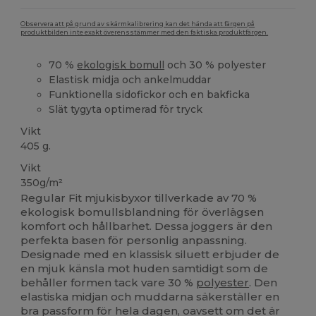
Observera att på grund av skärmkalibrering kan det hända att färgen på
produktbilden inte exakt överensstämmer med den faktiska produktfärgen.
70 %
ekologisk bomull
och 30 % polyester
Elastisk midja och ankelmuddar
Funktionella sidofickor och en bakficka
Slät tygyta optimerad för tryck
Vikt
405 g.
Vikt
350g/m²
Regular Fit mjukisbyxor tillverkade av 70 %
ekologisk bomullsblandning för överlägsen
komfort och hållbarhet. Dessa joggers är den
perfekta basen för personlig anpassning.
Designade med en klassisk siluett erbjuder de
en mjuk känsla mot huden samtidigt som de
behåller formen tack vare 30 %
polyester
. Den
elastiska midjan och muddarna säkerställer en
bra passform för hela dagen, oavsett om det är