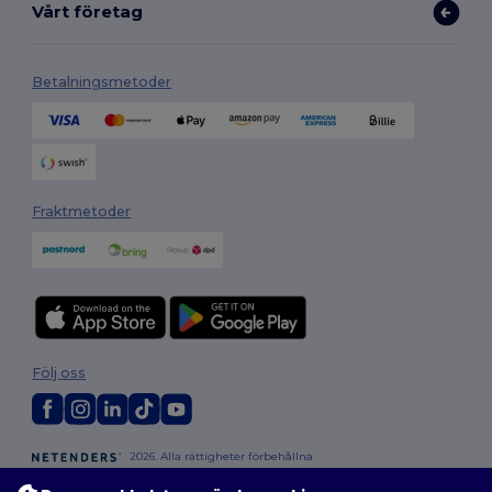
Vårt företag
Betalningsmetoder
Fraktmetoder
Följ oss
2026. Alla rättigheter förbehållna
Allmänna Villkor
|
Anpassad policy
|
Integritetspolicy
|
Policy för cookies