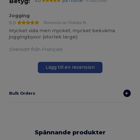
Betyg:
5.0
på 1 röster
76 sålda artiklar
Jogging
5.0
Recension av Violette N.
Mycket vida men mycket, mycket bekväma
joggingbyxor (storlek large)
Översatt från Français
Lägg till en recension
Bulk Orders
Spännande produkter