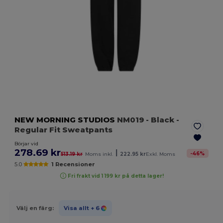
NEW MORNING STUDIOS
NM019
- Black
-
Regular Fit Sweatpants
Börjar vid
278.69 kr
|
-
46
%
513.19 kr
Moms inkl.
222.95 kr
Exkl. Moms
5.0
1 Recensioner
Fri frakt vid 1 199 kr på detta lager!
Välj en färg:
Visa allt
+ 6