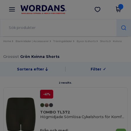
×
Wordans-app
Hämta app
Bättre priser i appen!
Home
Blank kläder | Accessoarer
Träningskläder
Byxor & shorts
Shorts
Kvinna
Grossist
Grön Kvinna Shorts
Sortera efter
Filter
✓
2 results.
-41%
TOMBO TL372
Högmidjade Sömlösa Cykelshorts för Komfort
Från och med: