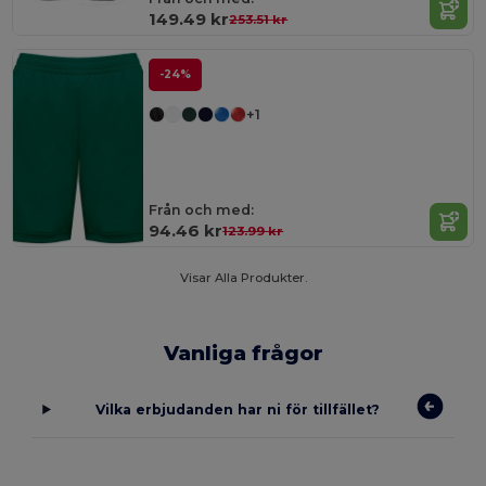
149.49 kr
253.51 kr
-24%
+1
Från och med:
94.46 kr
123.99 kr
Visar Alla Produkter.
Vanliga frågor
Vilka erbjudanden har ni för tillfället?