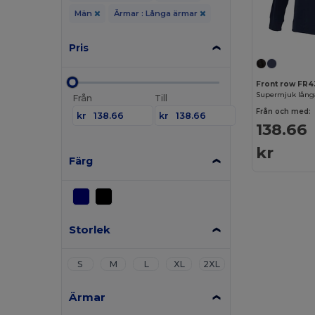
Män
Ärmar : Långa ärmar
Pris
Front row FR
Supermjuk lång
Från
Till
Från och med:
kr
kr
138.66
kr
Färg
Storlek
S
M
L
XL
2XL
Ärmar