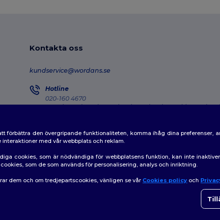
Kontakta oss
kundservice@wordans.se
Hotline
020-160 4670
Monday - Thursday : 10h-13h & 14h-17h30 Friday : 10h-14h
Försändelseuppföljning
tt förbättra den övergripande funktionaliteten, komma ihåg dina preferenser, 
de interaktioner med vår webbplats och reklam.
diga cookies, som är nödvändiga för webbplatsens funktion, kan inte inaktiv
av cookies, som de som används för personalisering, analys och inriktning.
erar dem och om tredjepartscookies, vänligen se vår
Cookies policy
och
Privac
👋
H
|
Policy för cookies
|
Karta över webbplatsen
Om du
Til
som h