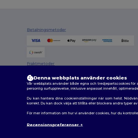
Betalningsmetoder
Fraktmetoder
Denna webbplats använder cookies
Vår webbplats använder både egna och tredjepartscookies för a
personlig surfupplevelse, inklusive anpassat innehåll, optimera
Du kan hantera dina cookieinställningar när som helst. Nödvän
korrekt. Du kan dock välja att tillåta eller blockera andra typer 
2026. Alla rättigheter förbehållna
För mer information om hur vi använder cookies, hur du kontroll
Allmänna Villkor
|
Anpassad policy
|
Integritetspolicy
Recensionspreferenser