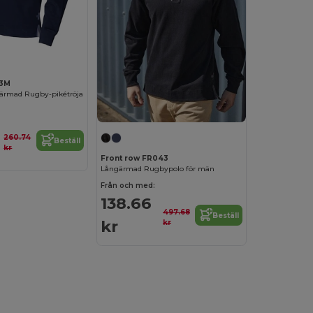
43M
ärmad Rugby-pikétröja
260.74
Beställ
kr
Front row FR043
Långärmad Rugbypolo för män
Från och med:
138.66
497.68
Beställ
kr
kr