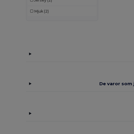
Jersey
(2)
Mjuk
(2)
De varor som j