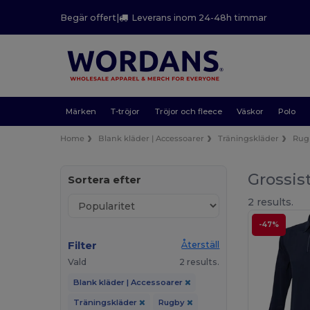
Begär offert
|
Leverans inom 24-48h timmar
Märken
T-tröjor
Tröjor och fleece
Väskor
Polo
Home
Blank kläder | Accessoarer
Träningskläder
Rug
Grossis
Sortera efter
2 results.
-47%
Filter
Återställ
Vald
2 results.
Blank kläder | Accessoarer
Träningskläder
Rugby