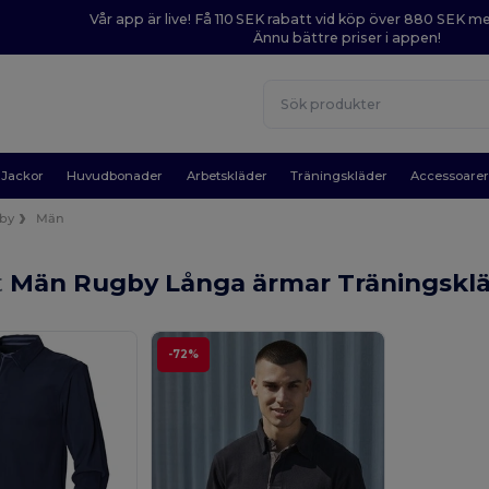
Vår app är live! Få 110 SEK rabatt vid köp över 880 SEK 
Ännu bättre priser i appen!
Jackor
Huvudbonader
Arbetskläder
Träningskläder
Accessoare
by
Män
t
Män Rugby Långa ärmar Träningskl
-72%