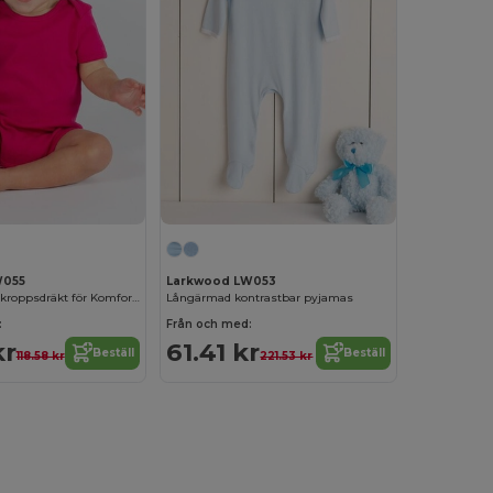
W055
Larkwood LW053
Larkwood Barnkroppsdräkt för Komfort och Lek
Långärmad kontrastbar pyjamas
:
Från och med:
kr
61.41 kr
Beställ
Beställ
118.58 kr
221.53 kr