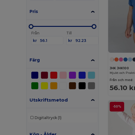
Pris
Från
Till
kr
kr
Färg
JHK JHK100
Mjukt och Prakt
Från och med:
56.10 k
Utskriftsmetod
-50%
Digitaltryck
(1)
Kön - Ålder