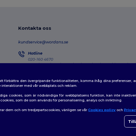
Kontakta oss
kundservice@wordans.se
Hotline
020-160 4670
Monday - Thursday : 10h-13h & 14h-17h30 Friday : 10h-14h
Försändelseuppföljning
tt förbättra den övergripande funktionaliteten, komma ihåg dina preferenser, 
de interaktioner med vår webbplats och reklam.
diga cookies, som är nödvändiga för webbplatsens funktion, kan inte inaktiv
av cookies, som de som används för personalisering, analys och inriktning.
erar dem och om tredjepartscookies, vänligen se vår
Cookies policy
och
Privac
👋
H
|
Policy för cookies
|
Karta över webbplatsen
Om du
Til
som h