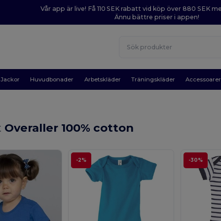
Vår app är live! Få 110 SEK rabatt vid köp över 880 SEK 
Ännu bättre priser i appen!
Jackor
Huvudbonader
Arbetskläder
Träningskläder
Accessoare
t
Overaller 100% cotton
-2%
-30%