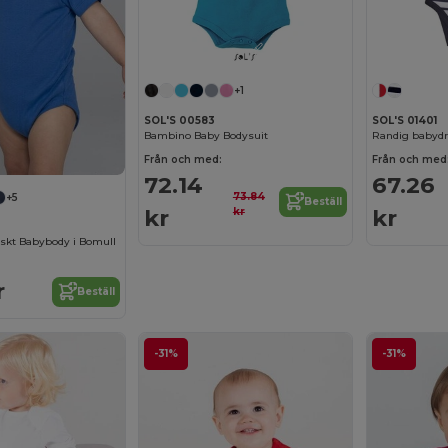
Anpassa det!
+1
SOL'S 00583
SOL'S 01401
Bambino Baby Bodysuit
Randig babydr
Från och med:
Från och med
72.14
67.26
73.84
+5
Beställ
kr
kr
kr
iskt Babybody i Bomull
r
Beställ
-31%
-31%