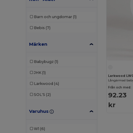
Barn och ungdomar
(1)
Bebis
(7)
Märken
Babybugz
(1)
JHK
(1)
Larkwood LW
Långärmad bab
Larkwood
(4)
Från och med:
92.23
SOL'S
(2)
kr
Varuhus
W1
(6)