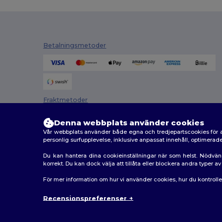
Betalningsmetoder
Fraktmetoder
Denna webbplats använder cookies
Vår webbplats använder både egna och tredjepartscookies för a
personlig surfupplevelse, inklusive anpassat innehåll, optimera
Du kan hantera dina cookieinställningar när som helst. Nödvän
korrekt. Du kan dock välja att tillåta eller blockera andra typer 
2026. Alla rättigheter förbehållna
För mer information om hur vi använder cookies, hur du kontroll
Allmänna Villkor
|
Anpassad policy
|
Integritetspolicy
Recensionspreferenser