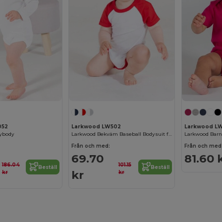
052
Larkwood LW502
Larkwood L
ybody
Larkwood Bekväm Baseball Bodysuit för Barn
Från och med:
Från och med
69.70
81.60 
186.04
101.15
Beställ
Beställ
kr
kr
kr