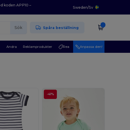
med koden APP10 –
Sweden
/
Sv
Sök
Spåra beställning
r
Andra
Reklamprodukter
Rea
Anpassa den!
-41%