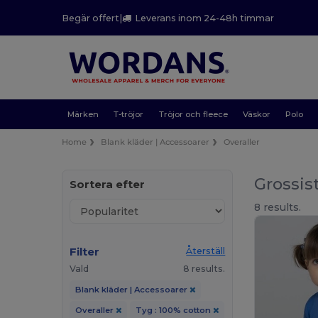
Begär offert
|
Leverans inom 24-48h timmar
Märken
T-tröjor
Tröjor och fleece
Väskor
Polo
Home
Blank kläder | Accessoarer
Overaller
Grossis
Sortera efter
8 results.
Filter
Återställ
Vald
8 results.
Blank kläder | Accessoarer
Overaller
Tyg : 100% cotton