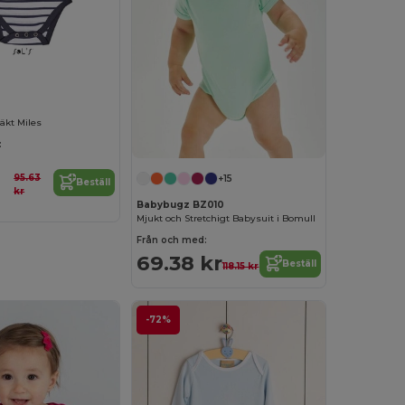
äkt Miles
:
95.63
+15
Beställ
kr
Babybugz BZ010
Mjukt och Stretchigt Babysuit i Bomull
Från och med:
69.38 kr
Beställ
118.15 kr
-72%