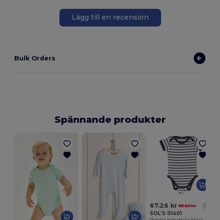
Lägg till en recension
Bulk Orders
Spännande produkter
67.26 kr
95.63 kr
-30%
SOL'S 01401
Randig babydräkt Miles