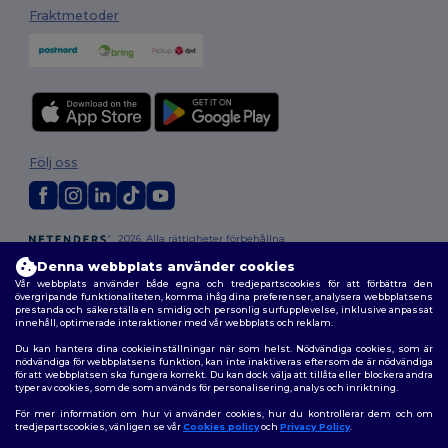
Fraktmetoder
Följ oss
2026. Alla rättigheter förbehållna
Allmänna Villkor
|
Anpassad policy
|
Integritetspolicy
|
Policy för cookies
Denna webbplats använder cookies
|
Karta över webbplatsen
Vår webbplats använder både egna och tredjepartscookies för att förbättra den
övergripande funktionaliteten, komma ihåg dina preferenser, analysera webbplatsens
prestanda och säkerställa en smidig och personlig surfupplevelse, inklusive anpassat
innehåll, optimerade interaktioner med vår webbplats och reklam.
Du kan hantera dina cookieinställningar när som helst. Nödvändiga cookies, som är
nödvändiga för webbplatsens funktion, kan inte inaktiveras eftersom de är nödvändiga
för att webbplatsen ska fungera korrekt. Du kan dock välja att tillåta eller blockera andra
typer av cookies, som de som används för personalisering, analys och inriktning.
För mer information om hur vi använder cookies, hur du kontrollerar dem och om
tredjepartscookies, vänligen se vår
Cookies policy
och
Privacy Policy
.