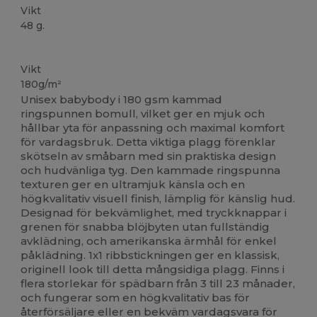
Vikt
48 g.
Högt lager
Anpassningsbar
Vikt
180g/m²
Unisex babybody i 180 gsm kammad
ringspunnen bomull, vilket ger en mjuk och
hållbar yta för anpassning och maximal komfort
för vardagsbruk. Detta viktiga plagg förenklar
skötseln av småbarn med sin praktiska design
och hudvänliga tyg. Den kammade ringspunna
texturen ger en ultramjuk känsla och en
högkvalitativ visuell finish, lämplig för känslig hud.
Designad för bekvämlighet, med tryckknappar i
grenen för snabba blöjbyten utan fullständig
avklädning, och amerikanska ärmhål för enkel
påklädning. 1x1 ribbstickningen ger en klassisk,
originell look till detta mångsidiga plagg. Finns i
flera storlekar för spädbarn från 3 till 23 månader,
och fungerar som en högkvalitativ bas för
återförsäljare eller en bekväm vardagsvara för