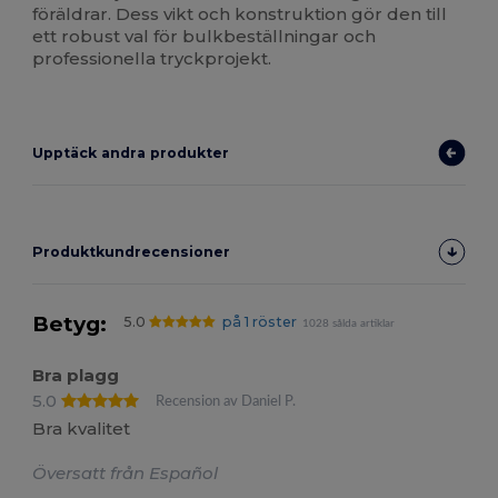
föräldrar. Dess vikt och konstruktion gör den till
ett robust val för bulkbeställningar och
professionella tryckprojekt.
Upptäck andra produkter
Produktkundrecensioner
Betyg:
5.0
på 1 röster
1028 sålda artiklar
Bra plagg
5.0
Recension av Daniel P.
Bra kvalitet
Översatt från Español