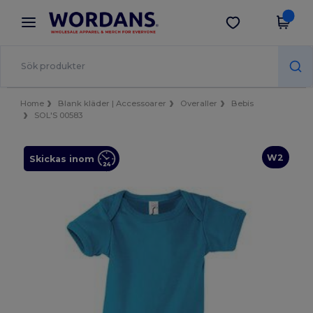
×
Wordans-app
Hämta app
Bättre priser i appen!
Home
Blank kläder | Accessoarer
Overaller
Bebis
SOL'S 00583
W2
Skickas inom