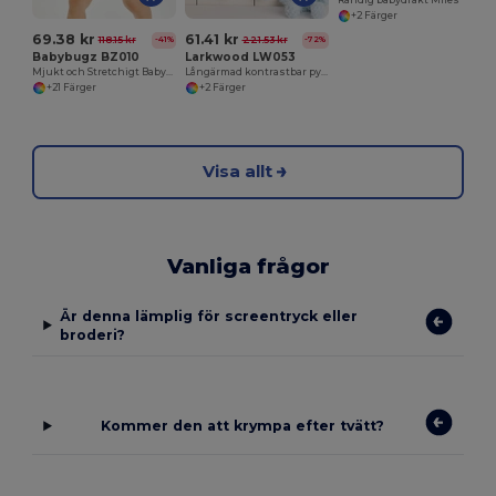
+2 Färger
69.38 kr
61.41 kr
118.15 kr
221.53 kr
-41%
-72%
Babybugz BZ010
Larkwood LW053
Mjukt och Stretchigt Babysuit i Bomull
Långärmad kontrastbar pyjamas
+21 Färger
+2 Färger
Visa allt
Vanliga frågor
Är denna lämplig för screentryck eller
broderi?
Kommer den att krympa efter tvätt?