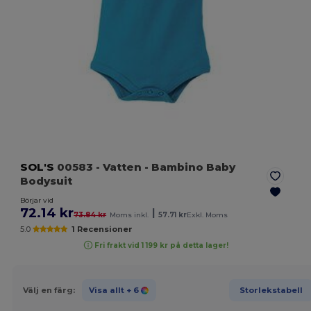
SOL'S
00583
- Vatten
- Bambino Baby
Bodysuit
Börjar vid
72.14 kr
|
73.84 kr
Moms inkl.
57.71 kr
Exkl. Moms
5.0
1 Recensioner
Fri frakt vid 1 199 kr på detta lager!
Välj en färg:
Visa allt
+ 6
Storlekstabell