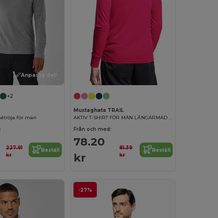
Anpassa det!
+2
Mustaghata TRAIL
étröja för män
AKTIV T-SHIRT FÖR MÄN LÅNGÄRMAD 140 G
:
Från och med:
78.20
227.91
81.39
Beställ
Beställ
kr
kr
kr
-27%