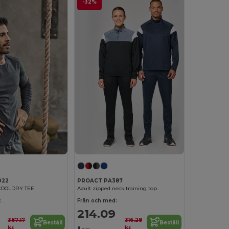
-32%
022
PROACT PA387
OOLDRY TEE
Adult zipped neck training top
:
Från och med:
214.09
387.17
316.28
Beställ
Beställ
kr
kr