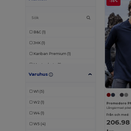
-36%
B&C
(1)
JHK
(1)
Kariban Premium
(1)
Mustaghata
(1)
Varuhus
Proact
(3)
Promodoro
(1)
W1
(5)
Roly
(1)
W2
(1)
Promodoro P
SOL'S
(1)
Långärmad pikét
W4
(1)
Från och med:
Tee Jays
(1)
206.98
W5
(4)
Tombo
(1)