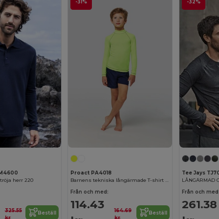
-31%
-32%
M4600
Proact PA4018
Tee Jays TJ7
röja herr 220
Barnens tekniska långärmade T-shirt med UV-skydd
LÅNGÄRMAD C
Från och med:
Från och med
114.43
261.38
325.55
164.69
Beställ
Beställ
kr
kr