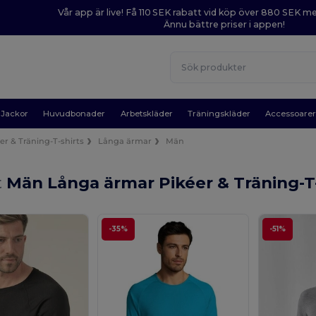
Vår app är live! Få 110 SEK rabatt vid köp över 880 SEK 
Ännu bättre priser i appen!
Jackor
Huvudbonader
Arbetskläder
Träningskläder
Accessoare
er & Träning-T-shirts
Långa ärmar
Män
t
Män Långa ärmar Pikéer & Träning-T-
-35%
-51%