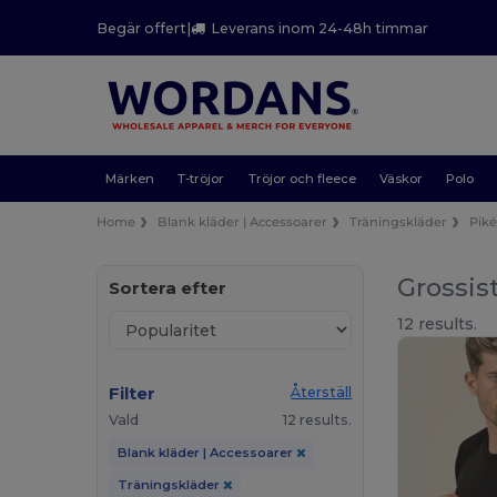
Begär offert
|
Leverans inom 24-48h timmar
Märken
T-tröjor
Tröjor och fleece
Väskor
Polo
Home
Blank kläder | Accessoarer
Träningskläder
Piké
Grossis
Sortera efter
12 results.
Filter
Återställ
Vald
12 results.
Blank kläder | Accessoarer
Träningskläder