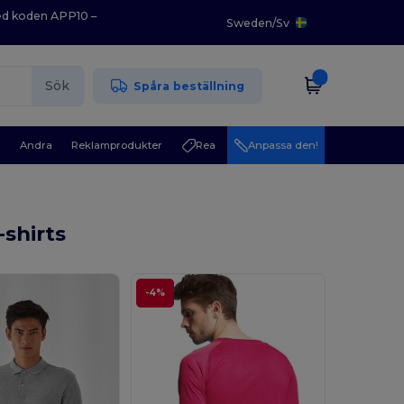
med koden APP10 –
Sweden
/
Sv
Sök
Spåra beställning
r
Andra
Reklamprodukter
Rea
Anpassa den!
shirts
-4%