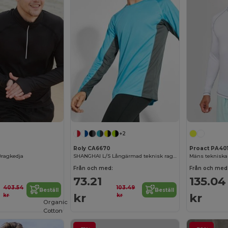
+2
Roly CA6670
Proact PA40
Dragkedja
SHANGHAI L/S Långärmad teknisk raglan t-shirt med en kombination av två polyester tyger
Från och med:
Från och med
73.21
135.04
403.54
103.49
Beställ
Beställ
kr
kr
kr
kr
Organic
Cotton