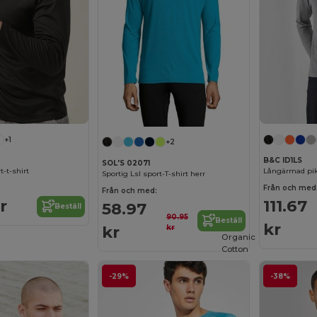
+1
+2
B&C ID1LS
SOL'S 02071
-t-shirt
Långärmad pik
Sportig Lsl sport-T-shirt herr
Från och med
Från och med:
r
111.67
58.97
Beställ
90.95
Beställ
kr
kr
kr
Organic
Cotton
-29%
-38%