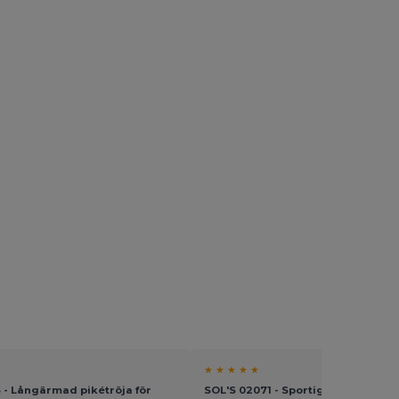
★ ★ ★ ★ ★
 - Långärmad pikétröja för
SOL'S 02071 - Sportig Lsl sport-T-s