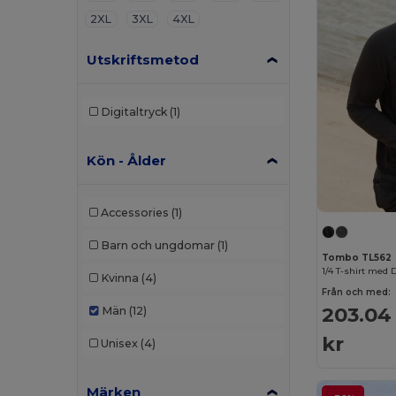
2XL
3XL
4XL
Utskriftsmetod
Digitaltryck
(1)
Kön - Ålder
Accessories
(1)
Barn och ungdomar
(1)
Tombo TL562
1/4 T-shirt med 
Kvinna
(4)
Från och med:
203.04
Män
(12)
kr
Unisex
(4)
Märken