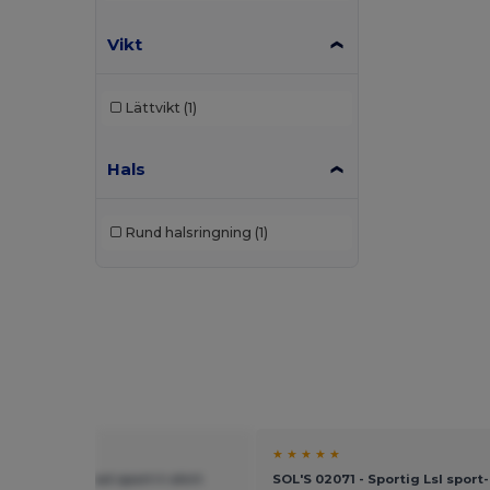
Vikt
Lättvikt
(1)
Hals
Rund halsringning
(1)
★ ★
★ ★ ★ ★ ★
910 - Långärmad sport-t-shirt
SOL'S 02071 - Sportig Lsl sport-