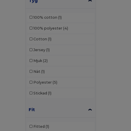
Tyg
100% cotton
(1)
100% polyester
(4)
Cotton
(1)
Jersey
(1)
Mjuk
(2)
Nät
(1)
Polyester
(5)
Stickad
(1)
Fit
Fitted
(1)