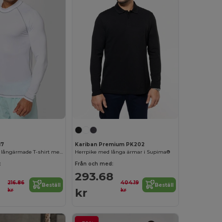
17
Kariban Premium PK202
Mäns tekniska långärmade T-shirt med UV-skydd
Herrpike med långa ärmar i Supima®
:
Från och med:
293.68
216.86
404.19
Beställ
Beställ
kr
kr
kr