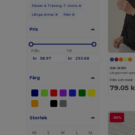
Pikéer & Träning-T-shirts
Långa ärmar
Män
Pris
Från
Till
kr
kr
JHK JK910
Långärmad sport
Färg
Från och med:
79.05 k
Storlek
-50%
XS
S
M
L
XL