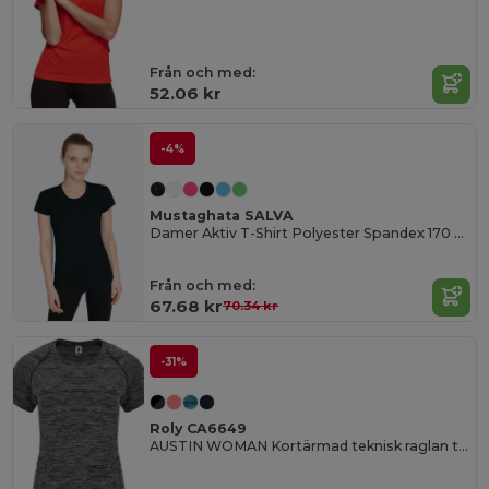
Från och med:
52.06 kr
-4%
Mustaghata SALVA
Damer Aktiv T-Shirt Polyester Spandex 170 G/M²
Från och med:
67.68 kr
70.34 kr
-31%
Roly CA6649
AUSTIN WOMAN Kortärmad teknisk raglan t-shirt för kvinnor i polyester tyg