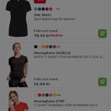
+1
JHK JK921
Sportpikétröja för kvinnor
Från och med:
76.93 kr
114.01 kr
+2
Mustaghata GAZELLE
AKTIV T-SHIRT FÖR KVINNOR 125 G COL EN U
Från och med:
52.06 kr
+4
Mustaghata STEP
T-SHIRT RUNNING FÖR KVINNOR 140 G