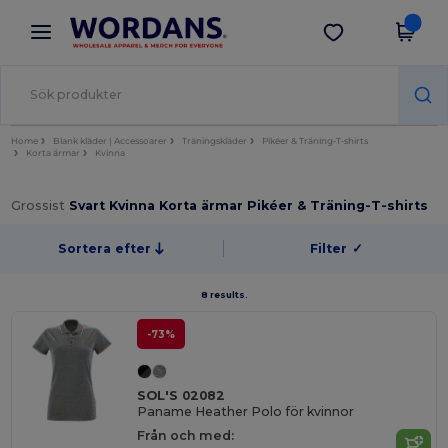
×
Wordans-app
Hämta app
Bättre priser i appen!
Home
Blank kläder | Accessoarer
Träningskläder
Pikéer & Träning-T-shirts
Korta ärmar
Kvinna
Grossist
Svart Kvinna Korta ärmar Pikéer & Träning-T-shirts
Sortera efter
Filter
✓
8 results.
-73%
SOL'S 02082
Paname Heather Polo för kvinnor
Från och med: