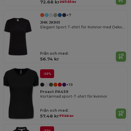
72.68 kr
267.33 kr
+7
JHK JK901
Elegant Sport T-shirt för Kvinnor med Dekorativa Sömmar
Från och med:
56.74 kr
-26%
+19
Proact PA439
Kortärmad sport-T-shirt för kvinnor
Från och med:
57.48 kr
77.56 kr
-33%