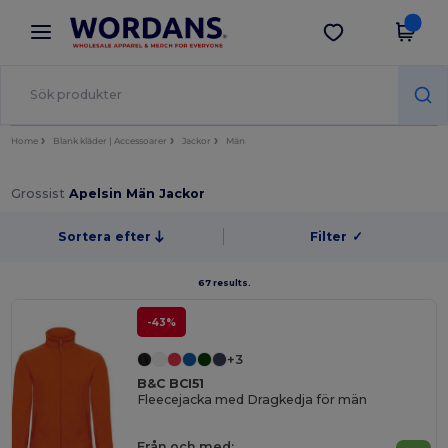
×
Wordans-app
Hämta app
Bättre priser i appen!
Home
Blank kläder | Accessoarer
Jackor
Män
Grossist
Apelsin Män Jackor
Sortera efter
Filter
✓
67 results.
-43%
+3
B&C BCI51
Fleecejacka med Dragkedja för män
Från och med: