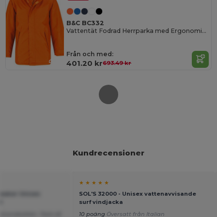
B&C BC332
Vattentät Fodrad Herrparka med Ergonomiska Ärmar
Från och med:
401.20 kr
693.49 kr
Kundrecensioner
★ ★ ★ ★ ★
reaker Unisex
SOL'S 32000 - Unisex vattenavvisande
t
surf vindjacka
d produkten. Tack så
10 poäng
Översatt från Italian