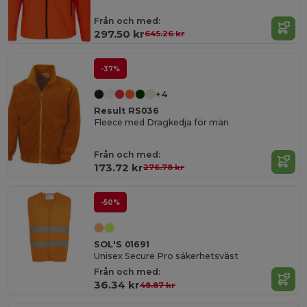
Från och med:
297.50 kr
645.26 kr
-37%
+4
Result RS036
Fleece med Dragkedja för män
Från och med:
173.72 kr
276.78 kr
-50%
SOL'S 01691
Unisex Secure Pro säkerhetsväst
Från och med:
36.34 kr
48.87 kr