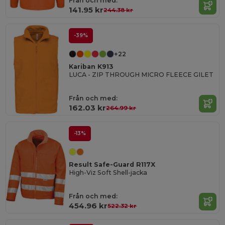
Från och med:
141.95 kr
244.38 kr
-39%
+22
Kariban K913
LUCA - ZIP THROUGH MICRO FLEECE GILET
Från och med:
162.03 kr
264.99 kr
-13%
Result Safe-Guard R117X
High-Viz Soft Shell-jacka
Från och med:
454.96 kr
522.32 kr