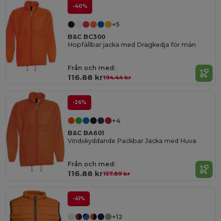
-40%
+5
B&C BC300
Hopfällbar jacka med Dragkedja för män
Från och med:
116.88 kr
194.44 kr
-26%
+4
B&C BA601
Vindskyddande Packbar Jacka med Huva
Från och med:
116.88 kr
157.89 kr
-41%
+12