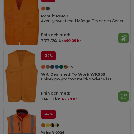
Result R045X
Äventyrsväst med Många Fickor och Generös Passform
Från och med:
272.74 kr
440.09 kr
-30%
+6
WK. Designed To Work WK608
Unisex polycotton multi-pocket väst
Från och med:
114.11 kr
162.79 kr
-42%
Yoko YK006