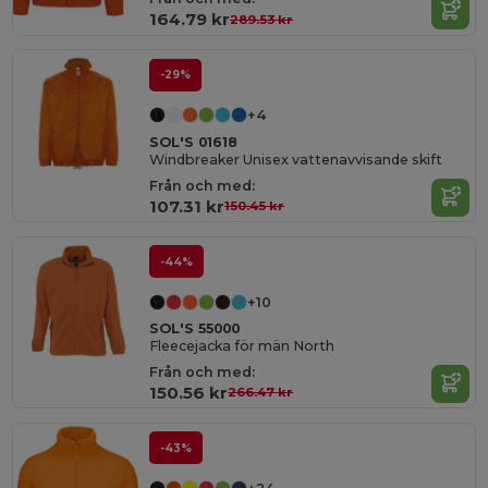
164.79 kr
289.53 kr
-29%
+4
SOL'S 01618
Windbreaker Unisex vattenavvisande skift
Från och med:
107.31 kr
150.45 kr
-44%
+10
SOL'S 55000
Fleecejacka för män North
Från och med:
150.56 kr
266.47 kr
-43%