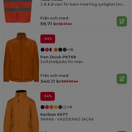
2 B & B väst för barn med hög synlighet (Hvw100Ch)
Från och med:
59.71 kr
65.13 kr
-44%
+16
Pen Duick PK768
Softshelljacka för män
Från och med:
340.11 kr
603.50 kr
-34%
+9
Kariban K677
PARKA - VADDERAD JACKA