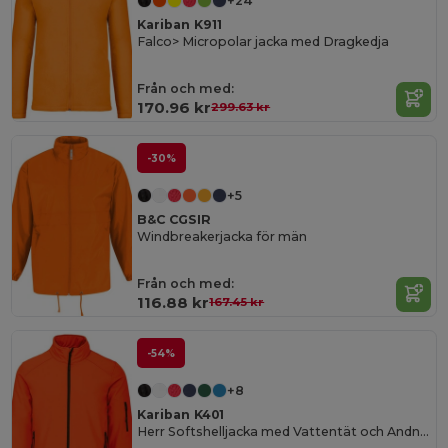
+24
Kariban K911
Falco> Micropolar jacka med Dragkedja
Från och med:
170.96 kr
299.63 kr
-30%
+5
B&C CGSIR
Windbreakerjacka för män
Från och med:
116.88 kr
167.45 kr
-54%
+8
Kariban K401
Herr Softshelljacka med Vattentät och Andningsbar Design