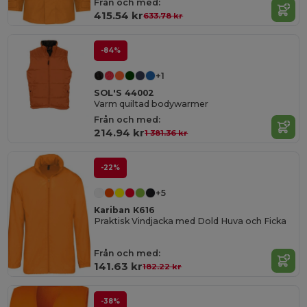
Från och med:
415.54 kr
633.78 kr
-84%
+1
SOL'S 44002
Varm quiltad bodywarmer
Från och med:
214.94 kr
1 381.36 kr
-22%
+5
Kariban K616
Praktisk Vindjacka med Dold Huva och Ficka
Från och med:
141.63 kr
182.22 kr
-38%