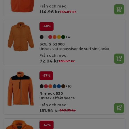
Från och med:
114.96 kr
184.87 kr
-48%
+4
SOL'S 32000
Unisex vattenavvisande surf vindjacka
Från och med:
72.04 kr
138.87 kr
-57%
+10
Rimeck 530
Unisex effektfleece
Från och med:
151.94 kr
349.35 kr
-42%