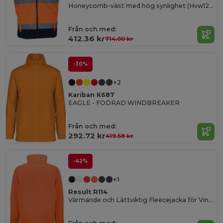
Honeycomb-väst med hög synlighet (Hvw120)
Från och med:
412.36 kr
714.00 kr
-30%
+2
Kariban K687
EAGLE - FODRAD WINDBREAKER
Från och med:
292.72 kr
419.58 kr
-42%
+1
Result R114
Värmande och Lättviktig Fleecejacka för Vinter