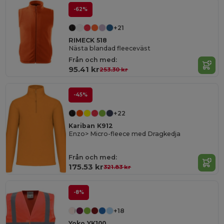
-62%
+21
RIMECK 518
Nästa blandad fleeceväst
Från och med:
95.41 kr
253.30 kr
-45%
+22
Kariban K912
Enzo> Micro-fleece med Dragkedja
Från och med:
175.53 kr
321.83 kr
-8%
+18
Yoko YK100