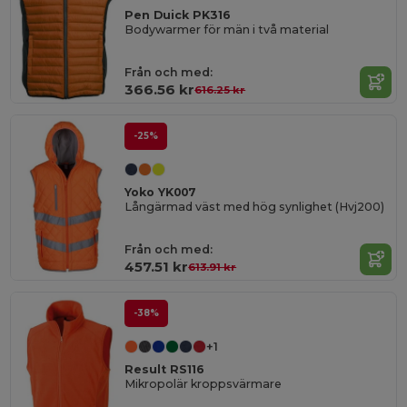
Pen Duick PK316
Bodywarmer för män i två material
Från och med:
366.56 kr
616.25 kr
-25%
Yoko YK007
Långärmad väst med hög synlighet (Hvj200)
Från och med:
457.51 kr
613.91 kr
-38%
+1
Result RS116
Mikropolär kroppsvärmare