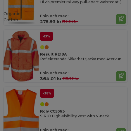
Hi vis premier railway pull-apart waistcoat (HVW118)
Organic
Från och med:
Cotton
275.93 kr
316.84 kr
-13%
Result RE18A
Reflekterande Säkerhetsjacka med Återvunnet Material
Från och med:
364.01 kr
418.09 kr
-38%
Roly CC5063
SIRIO High-visibility vest with V-neck
Från och med: