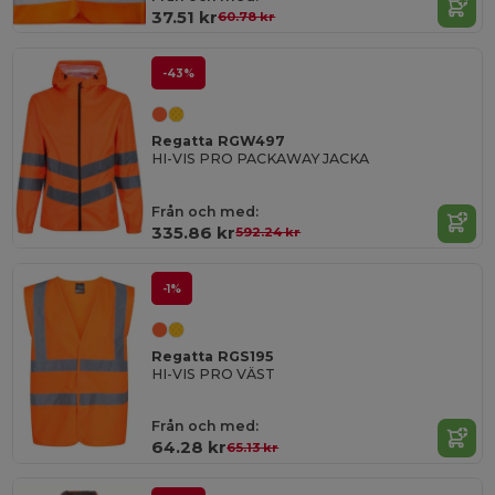
37.51 kr
60.78 kr
-43%
Regatta RGW497
HI-VIS PRO PACKAWAY JACKA
Från och med:
335.86 kr
592.24 kr
-1%
Regatta RGS195
HI-VIS PRO VÄST
Från och med:
64.28 kr
65.13 kr