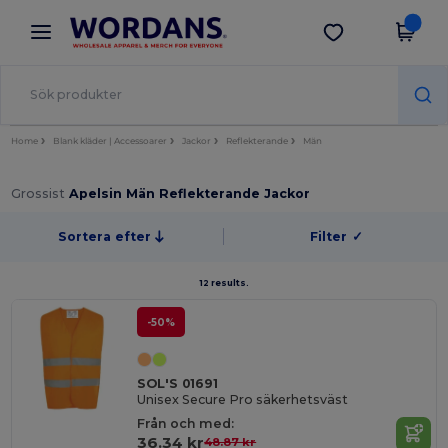
×
Wordans-app
Hämta app
Bättre priser i appen!
Home
Blank kläder | Accessoarer
Jackor
Reflekterande
Män
Grossist
Apelsin Män Reflekterande Jackor
Sortera efter
Filter
✓
12 results.
-50%
SOL'S 01691
Unisex Secure Pro säkerhetsväst
Från och med:
36.34 kr
48.87 kr