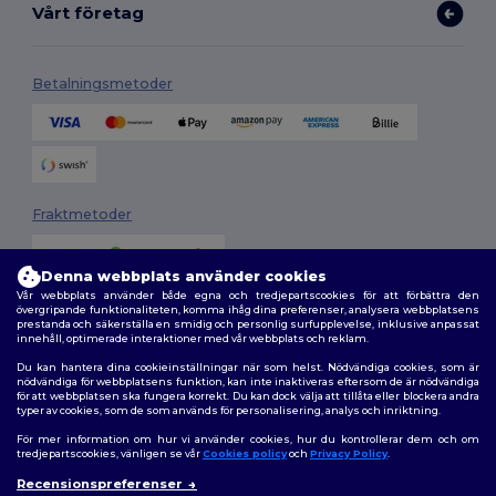
Vårt företag
Betalningsmetoder
Fraktmetoder
Denna webbplats använder cookies
Vår webbplats använder både egna och tredjepartscookies för att förbättra den
övergripande funktionaliteten, komma ihåg dina preferenser, analysera webbplatsens
prestanda och säkerställa en smidig och personlig surfupplevelse, inklusive anpassat
innehåll, optimerade interaktioner med vår webbplats och reklam.
Du kan hantera dina cookieinställningar när som helst. Nödvändiga cookies, som är
Följ oss
nödvändiga för webbplatsens funktion, kan inte inaktiveras eftersom de är nödvändiga
för att webbplatsen ska fungera korrekt. Du kan dock välja att tillåta eller blockera andra
typer av cookies, som de som används för personalisering, analys och inriktning.
För mer information om hur vi använder cookies, hur du kontrollerar dem och om
tredjepartscookies, vänligen se vår
Cookies policy
och
Privacy Policy
.
2026. Alla rättigheter förbehållna
Recensionspreferenser
Allmänna Villkor
|
Anpassad policy
|
Integritetspolicy
|
Policy för cookies
👋
Hej