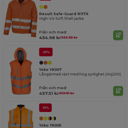
Result Safe-Guard R117X
High-Viz Soft Shell-jacka
Från och med:
454.96 kr
522.32 kr
-25%
Yoko YK007
Långärmad väst med hög synlighet (Hvj200)
Från och med:
457.51 kr
613.91 kr
-13%
Yoko YK005