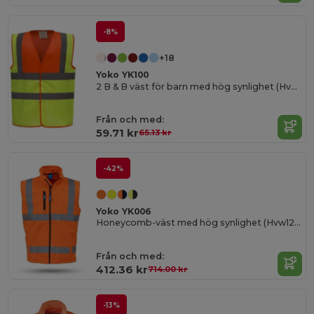
-8%
+18
Yoko YK100
2 B & B väst för barn med hög synlighet (Hvw100Ch)
Från och med:
59.71 kr
65.13 kr
-42%
Yoko YK006
Honeycomb-väst med hög synlighet (Hvw120)
Från och med:
412.36 kr
714.00 kr
-13%