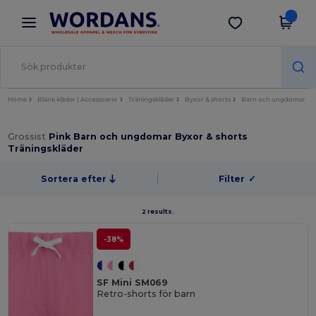
×
Wordans-app
Hämta app
Bättre priser i appen!
Home
Blank kläder | Accessoarer
Träningskläder
Byxor & shorts
Barn och ungdomar
Grossist
Pink Barn och ungdomar Byxor & shorts
Träningskläder
Sortera efter
Filter
✓
2 results.
-38%
SF Mini SM069
Retro-shorts för barn