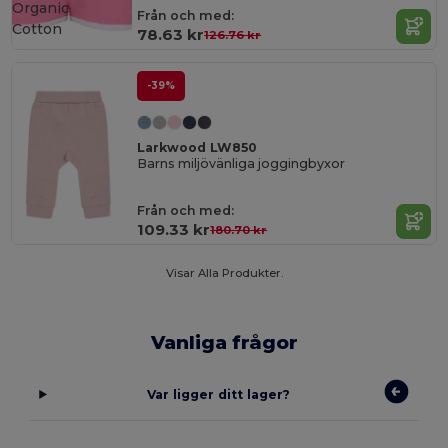
Organic
Från och med:
Cotton
78.63 kr
126.76 kr
-39%
Larkwood LW850
Barns miljövänliga joggingbyxor
Från och med:
109.33 kr
180.70 kr
Visar Alla Produkter.
Vanliga frågor
Var ligger ditt lager?