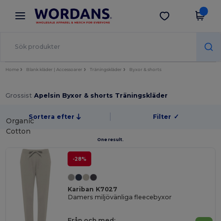
×
Wordans-app
Hämta app
Bättre priser i appen!
Home
Blank kläder | Accessoarer
Träningskläder
Byxor & shorts
Grossist
Apelsin Byxor & shorts Träningskläder
Sortera efter
Filter
✓
Organic
Cotton
One result.
-28%
Kariban K7027
Damers miljövänliga fleecebyxor
Från och med: