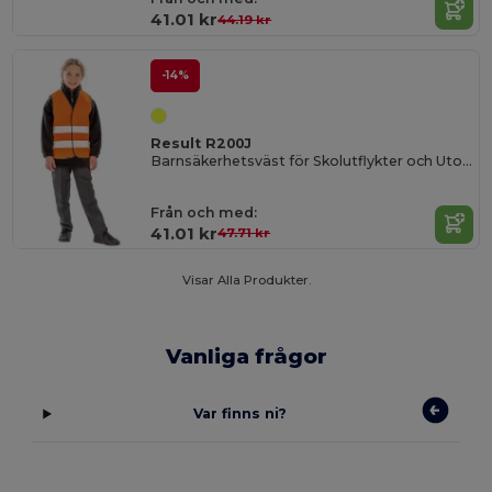
41.01 kr
44.19 kr
-14%
Result R200J
Barnsäkerhetsväst för Skolutflykter och Utomhusbruk
Från och med:
41.01 kr
47.71 kr
Visar Alla Produkter.
Vanliga frågor
Var finns ni?