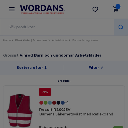
×
Wordans-app
Hämta app
Bättre priser i appen!
Home
Blank kläder | Accessoarer
Arbetskläder
Barn och ungdomar
Grossist
Vinröd Barn och ungdomar Arbetskläder
Sortera efter
Filter
✓
2 results.
-7%
+1
Result R200JEV
Barnens Säkerhetsväst med Reflexband
Från och med: