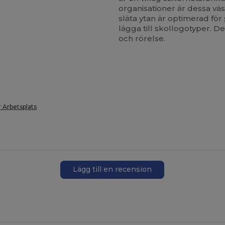
organisationer är dessa väs
släta ytan är optimerad för
lägga till skollogotyper. De
och rörelse.
 Arbetsplats
Lägg till en recension