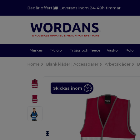
Begär offert
|
Leverans inom 24-48h timmar
Märken
T-tröjor
Tröjor och fleece
Väskor
Polo
Home
Blank kläder | Accessoarer
Arbetskläder
B
Skickas inom