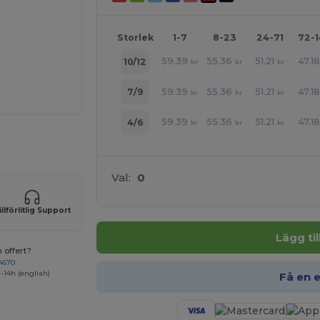
Storlek
1-7
8-23
24-71
72-
59.39
55.36
51.21
47.1
10/12
kr
kr
kr
59.39
55.36
51.21
47.1
7/9
kr
kr
kr
59.39
55.36
51.21
47.1
4/6
kr
kr
kr
 produkter
Val:
0
illförlitlig Support
Lägg ti
 offert?
4670
-14h (english)
Få en 