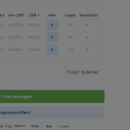
143
144-287
288 +
Mer
Lager
Kvantitet
+
8
43.03
41.01
77
kr
kr
kr
+
8
43.03
41.01
21
kr
kr
kr
+
8
43.03
41.01
50
kr
kr
kr
Totalt:
0.00 kr
ll i Varukorgen
expressoffert