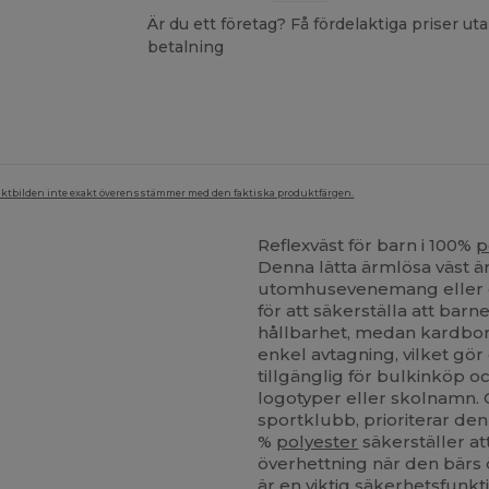
Är du ett företag? Få fördelaktiga priser 
betalning
duktbilden inte exakt överensstämmer med den faktiska produktfärgen.
Reflexväst för barn i 100%
p
Denna lätta ärmlösa väst är
utomhusevenemang eller c
för att säkerställa att barn
hållbarhet, medan kardbor
enkel avtagning, vilket gör
tillgänglig för bulkinköp 
logotyper eller skolnamn. O
sportklubb, prioriterar den
%
polyester
säkerställer att
överhettning när den bärs
är en viktig säkerhetsfunkti