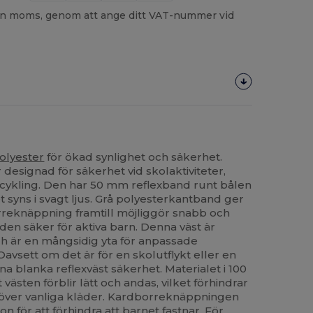
utan moms, genom att ange ditt VAT-nummer vid
olyester
för ökad synlighet och säkerhet.
 designad för säkerhet vid skolaktiviteter,
ykling. Den har 50 mm reflexband runt bålen
et syns i svagt ljus. Grå polyesterkantband ger
reknäppning framtill möjliggör snabb och
 den säker för aktiva barn. Denna väst är
och är en mångsidig yta för anpassade
avsett om det är för en skolutflykt eller en
na blanka reflexväst säkerhet. Materialet i 100
 västen förblir lätt och andas, vilket förhindrar
 över vanliga kläder. Kardborreknäppningen
on för att förhindra att barnet fastnar. För