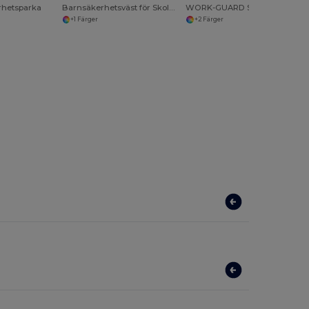
rhetsparka
Barnsäkerhetsväst för Skolutflykter och Utomhusbruk
WORK-GUARD SABRE PILOTS JACKET
+1 Färger
+2 Färger