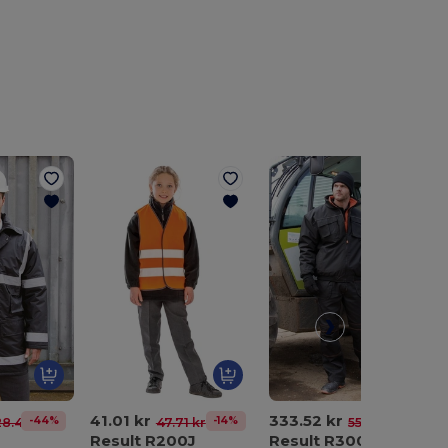
41.01 kr
333.52 kr
-44%
-14%
-40%
28.49 kr
47.71 kr
559.30 kr
Result R200J
Result R300X