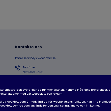
Kontakta oss
kundservice@wordans.se
Hotline
020-160 4670
Monday - Thursday : 10h-13h & 14h-17h30 Friday : 10h-14h
Försändelseuppföljning
tt förbättra den övergripande funktionaliteten, komma ihåg dina preferenser, 
de interaktioner med vår webbplats och reklam.
diga cookies, som är nödvändiga för webbplatsens funktion, kan inte inaktiv
av cookies, som de som används för personalisering, analys och inriktning.