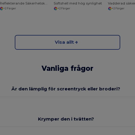
Reflekterande Säkerhetskeps för Arbetsplatsen
Softshell med hög synlighet
Vadderad säke
+2 Färger
+2 Färger
+2 Färger
Visa allt
Vanliga frågor
Är den lämplig för screentryck eller broderi?
Krymper den i tvätten?