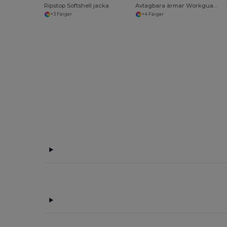
Ripstop Softshell jacka
Avtagbara ärmar Workguard Pilot Jacka
+3 Färger
+4 Färger