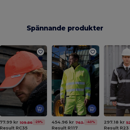
Spännande produkter
77.99 kr
454.96 kr
297.18 kr
-29%
-40%
109.86 kr
763.41 kr
5
Result RC35
Result R117
Result R23