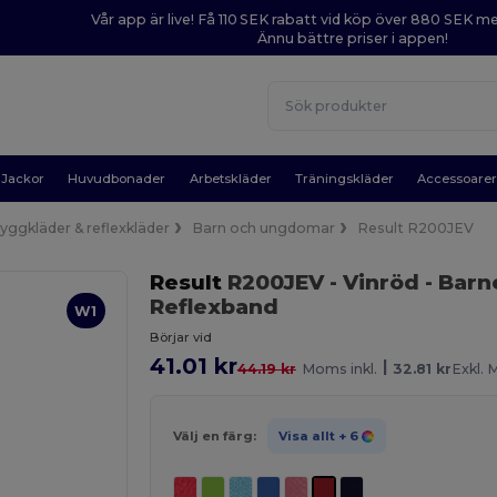
Vår app är live! Få 110 SEK rabatt vid köp över 880 SEK 
Ännu bättre priser i appen!
Jackor
Huvudbonader
Arbetskläder
Träningskläder
Accessoare
yggkläder & reflexkläder
Barn och ungdomar
Result R200JEV
Result
R200JEV
- Vinröd
- Barn
Reflexband
W1
Börjar vid
41.01 kr
|
44.19 kr
Moms inkl.
32.81 kr
Exkl.
Välj en färg:
Visa allt
+ 6