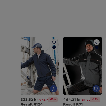
333.52 kr
464.21 kr
-55%
-46%
734.29 kr
867.43 kr
Result R124
Result R71