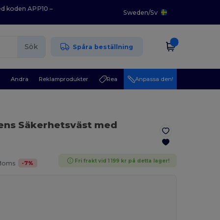
med koden APP10 –
Sweden
/
Sv
Sök
Spåra beställning
r
Andra
Reklamprodukter
Rea
Anpassa den!
ens Säkerhetsväst med
Fri frakt vid 1 199 kr på detta lager!
-
7
%
 Moms