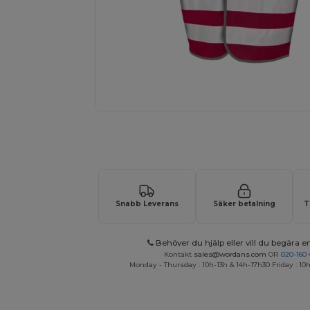
Begär en anpassad offert för dina
Snabb Leverans
Säker betalning
T
Behöver du hjälp eller vill du begära en
Kontakt
sales@wordans.com
OR
020-160 
Monday - Thursday : 10h-13h & 14h-17h30 Friday : 10h