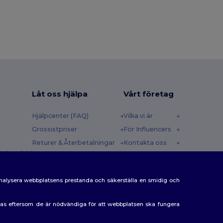
Låt oss hjälpa
Vårt företag
Hjälpcenter (FAQ)
Vilka vi är
Grossistpriser
För Influencers
Returer & Återbetalningar
Kontakta oss
 (english)
Ordlista
Karriärcenter
Fraktmetoder
analysera webbplatsens prestanda och säkerställa en smidig och
Rabattkoder
eras eftersom de är nödvändiga för att webbplatsen ska fungera