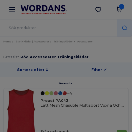
×
Wordans-app
Hämta app
Bättre priser i appen!
Home
Blank kläder | Accessoarer
Träningskläder
Accessoarer
Grossist
Röd Accessoarer Träningskläder
Sortera efter
Filter
✓
14 results.
+4
Proact PA043
Lätt Mesh Chasuble Multisport Vuxna Och Barn
Från och med: