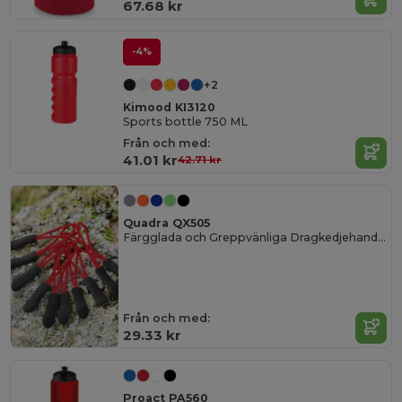
67.68 kr
-4%
+2
Kimood KI3120
Sports bottle 750 ML
Från och med:
41.01 kr
42.71 kr
Quadra QX505
Färgglada och Greppvänliga Dragkedjehandtag
Från och med:
29.33 kr
Proact PA560