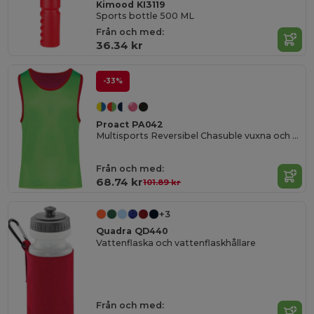
Kimood KI3119
Sports bottle 500 ML
Från och med:
36.34 kr
-33%
Proact PA042
Multisports Reversibel Chasuble vuxna och barn
Från och med:
68.74 kr
101.89 kr
+3
Quadra QD440
Vattenflaska och vattenflaskhållare
Från och med: