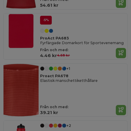
54.61 kr
-5%
ProAct PA683
Fyrfärgade Domarkort för Sportevenemang
Från och med:
4.46 kr
4.68 kr
+1
Proact PA678
Elastisk manschettiketthållare
Från och med:
39.21 kr
+2