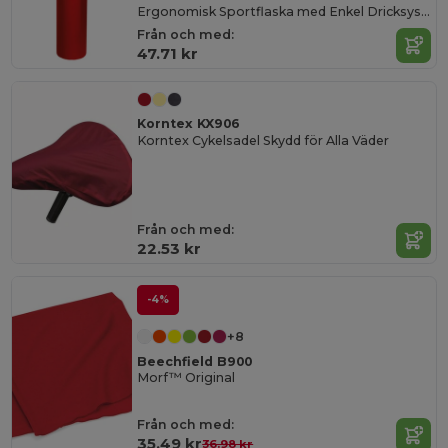
Ergonomisk Sportflaska med Enkel Dricksystem 1000 ml
Från och med:
47.71 kr
Korntex KX906
Korntex Cykelsadel Skydd för Alla Väder
Från och med:
22.53 kr
-4%
+8
Beechfield B900
Morf™ Original
Från och med:
35.49 kr
36.98 kr