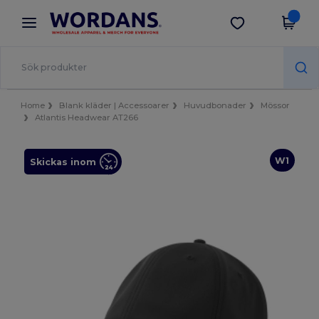
×
Wordans-app
Hämta app
Bättre priser i appen!
Home
Blank kläder | Accessoarer
Huvudbonader
Mössor
Atlantis Headwear AT266
W1
Skickas inom