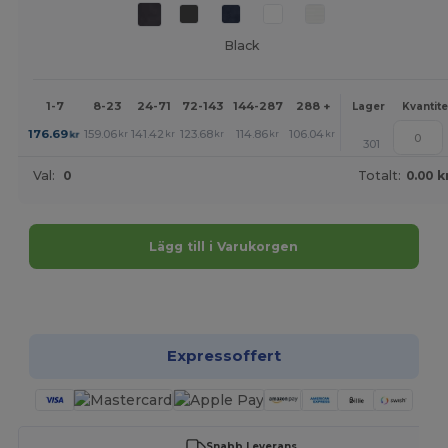
Black
1-7
8-23
24-71
72-143
144-287
288 +
Mer
Lager
Kvantite
+
176.69
159.06
141.42
123.68
114.86
106.04
kr
kr
kr
kr
kr
kr
301
Val:
0
Totalt:
0.00 k
Lägg till i Varukorgen
Anpassa det!
Expressoffert
Snabb Leverans