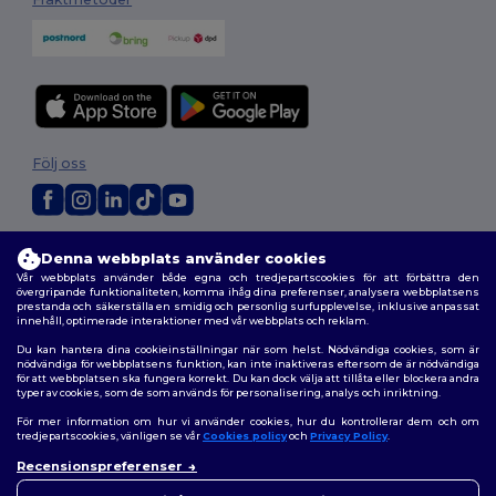
Följ oss
2026. Alla rättigheter förbehållna
Denna webbplats använder cookies
Allmänna Villkor
|
Anpassad policy
|
Integritetspolicy
|
Policy för cookies
Vår webbplats använder både egna och tredjepartscookies för att förbättra den
|
Karta över webbplatsen
övergripande funktionaliteten, komma ihåg dina preferenser, analysera webbplatsens
prestanda och säkerställa en smidig och personlig surfupplevelse, inklusive anpassat
innehåll, optimerade interaktioner med vår webbplats och reklam.
Du kan hantera dina cookieinställningar när som helst. Nödvändiga cookies, som är
nödvändiga för webbplatsens funktion, kan inte inaktiveras eftersom de är nödvändiga
för att webbplatsen ska fungera korrekt. Du kan dock välja att tillåta eller blockera andra
typer av cookies, som de som används för personalisering, analys och inriktning.
För mer information om hur vi använder cookies, hur du kontrollerar dem och om
tredjepartscookies, vänligen se vår
Cookies policy
och
Privacy Policy
.
Recensionspreferenser
👋
Hej
Om du har några frågor eller