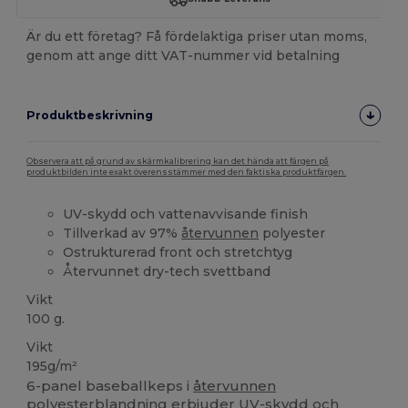
Är du ett företag? Få fördelaktiga priser utan moms,
genom att ange ditt VAT-nummer vid betalning
Produktbeskrivning
Observera att på grund av skärmkalibrering kan det hända att färgen på
produktbilden inte exakt överensstämmer med den faktiska produktfärgen.
UV-skydd och vattenavvisande finish
Tillverkad av 97%
återvunnen
polyester
Ostrukturerad front och stretchtyg
Återvunnet dry-tech svettband
Vikt
100 g.
Vikt
195g/m²
6-panel baseballkeps i
återvunnen
polyesterblandning erbjuder UV-skydd och