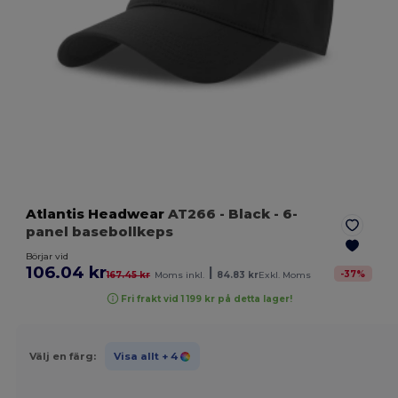
Atlantis Headwear
AT266
- Black
- 6-
panel basebollkeps
Börjar vid
106.04 kr
|
-
37
%
167.45 kr
Moms inkl.
84.83 kr
Exkl. Moms
Fri frakt vid 1 199 kr på detta lager!
Välj en färg:
Visa allt
+ 4