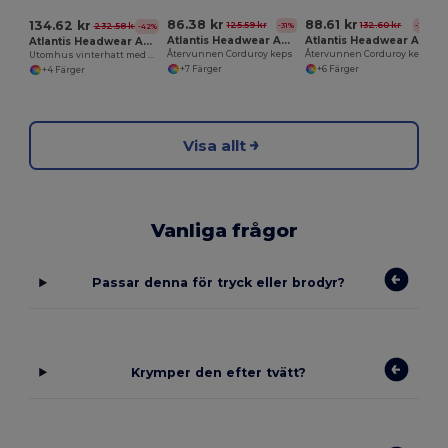
86.38 kr
88.61 kr
134.62 kr
125.59 kr
132.60 kr
-31%
-33%
232.58 kr
-42%
Atlantis Headwear AT241
Atlantis Headwear AT242
Atlantis Headwear AT240
Återvunnen Corduroy keps
Återvunnen Corduroy keps
Utomhus vinterhatt med öronlappar
+7 Färger
+6 Färger
+4 Färger
Visa allt
Vanliga frågor
Passar denna för tryck eller brodyr?
Krymper den efter tvätt?