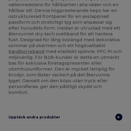
vattenresistens för hållbarhet i alla väder och en
hållbar stil. Denna högpresterande keps har en
ostrukturerad frontpanel för en avslappnad
passform och stretchigt tyg som anpassar sig
efter huvudets form. Insidan är utrustad med ett
återvunnet dry-tech svettband för att hantera
fukt. Designad för lång livslängd med dekorativa
sömmar på skärmen och ett högkvalitativt
kardborreband
med elastiskt spänne. PFC-fri och
miljövänlig. För B2B-kunder är detta en utmärkt
bas för exklusiva företagspresenter eller
utomhusuniformer. Den är mycket lämplig för
brodyr, som fäster vackert på det återvunna
tyget. Oavsett om den köps utan tryck eller
personifieras, ger den pålitligt skydd och
komfort.
Upptäck andra produkter