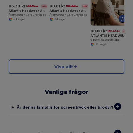
86.38 kr
88.61 kr
125.59 kr
132.60 kr
-31%
-33%
Atlantis Headwear AT241
Atlantis Headwear AT242
Återvunnen Corduroy keps
Återvunnen Corduroy keps
+7 Färger
+6 Färger
88.08 kr
132.60 kr
-34%
ATLANTIS HEADWEAR AT254
6-panel basebollkeps
+10 Färger
Visa allt
Vanliga frågor
Är denna lämplig för screentryck eller brodyr?