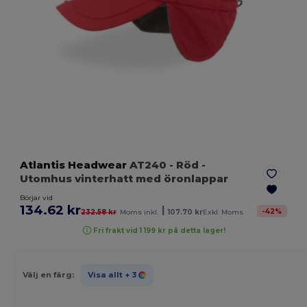
Atlantis Headwear
AT240
- Röd
-
Utomhus vinterhatt med öronlappar
Börjar vid
134.62 kr
|
-
42
%
232.58 kr
Moms inkl.
107.70 kr
Exkl. Moms
Fri frakt vid 1 199 kr på detta lager!
Välj en färg:
Visa allt
+ 3