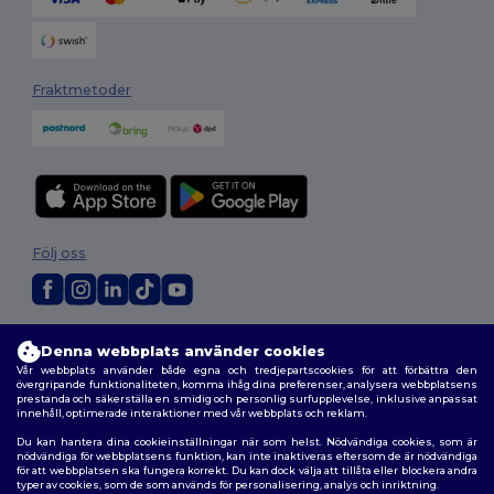
Fraktmetoder
Följ oss
2026. Alla rättigheter förbehållna
Denna webbplats använder cookies
Allmänna Villkor
|
Anpassad policy
|
Integritetspolicy
|
Policy för cookies
Vår webbplats använder både egna och tredjepartscookies för att förbättra den
|
Karta över webbplatsen
övergripande funktionaliteten, komma ihåg dina preferenser, analysera webbplatsens
prestanda och säkerställa en smidig och personlig surfupplevelse, inklusive anpassat
innehåll, optimerade interaktioner med vår webbplats och reklam.
Du kan hantera dina cookieinställningar när som helst. Nödvändiga cookies, som är
nödvändiga för webbplatsens funktion, kan inte inaktiveras eftersom de är nödvändiga
för att webbplatsen ska fungera korrekt. Du kan dock välja att tillåta eller blockera andra
typer av cookies, som de som används för personalisering, analys och inriktning.