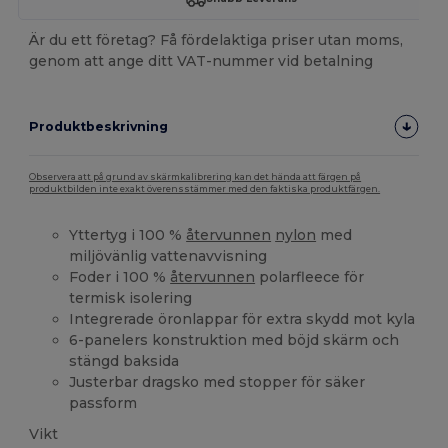
Är du ett företag? Få fördelaktiga priser utan moms,
genom att ange ditt VAT-nummer vid betalning
Produktbeskrivning
Observera att på grund av skärmkalibrering kan det hända att färgen på
produktbilden inte exakt överensstämmer med den faktiska produktfärgen.
Yttertyg i 100 %
återvunnen
nylon
med
miljövänlig vattenavvisning
Foder i 100 %
återvunnen
polarfleece för
termisk isolering
Integrerade öronlappar för extra skydd mot kyla
6-panelers konstruktion med böjd skärm och
stängd baksida
Justerbar dragsko med stopper för säker
passform
Vikt