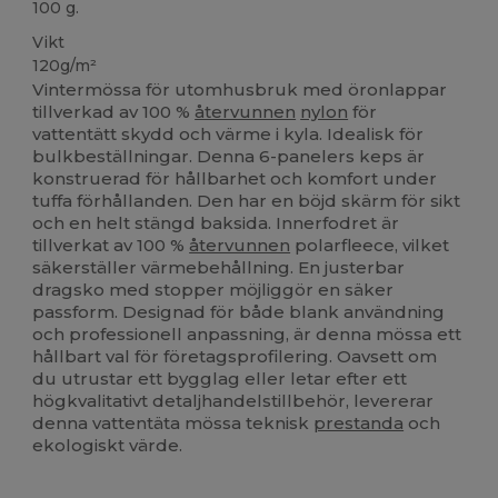
100 g.
Vikt
120g/m²
Vintermössa för utomhusbruk med öronlappar
tillverkad av 100 %
återvunnen
nylon
för
vattentätt skydd och värme i kyla. Idealisk för
bulkbeställningar. Denna 6-panelers keps är
konstruerad för hållbarhet och komfort under
tuffa förhållanden. Den har en böjd skärm för sikt
och en helt stängd baksida. Innerfodret är
tillverkat av 100 %
återvunnen
polarfleece, vilket
säkerställer värmebehållning. En justerbar
dragsko med stopper möjliggör en säker
passform. Designad för både blank användning
och professionell anpassning, är denna mössa ett
hållbart val för företagsprofilering. Oavsett om
du utrustar ett bygglag eller letar efter ett
högkvalitativt detaljhandelstillbehör, levererar
denna vattentäta mössa teknisk
prestanda
och
ekologiskt värde.