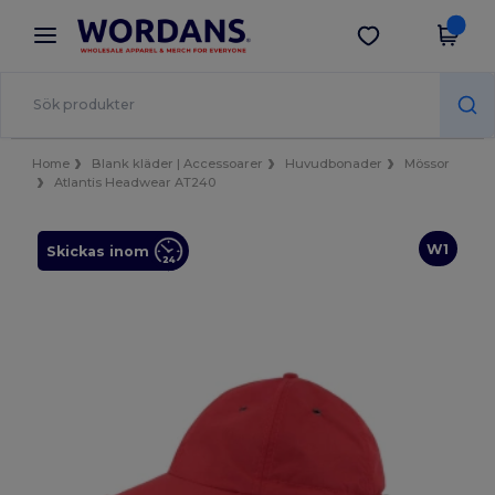
×
Wordans-app
Hämta app
Bättre priser i appen!
Home
Blank kläder | Accessoarer
Huvudbonader
Mössor
Atlantis Headwear AT240
W1
Skickas inom