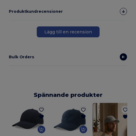
Produktkundrecensioner
Lägg till en recension
Bulk Orders
Spännande produkter
V