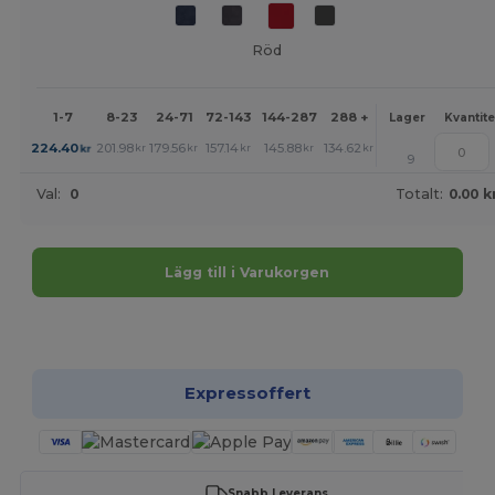
Röd
1-7
8-23
24-71
72-143
144-287
288 +
Mer
Lager
Kvantite
+
224.40
201.98
179.56
157.14
145.88
134.62
kr
kr
kr
kr
kr
kr
9
Val:
0
Totalt:
0.00 k
Lägg till i Varukorgen
Anpassa det!
Expressoffert
Snabb Leverans