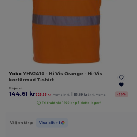
Yoko
YHVJ410
- Hi Vis Orange
- Hi-Vis
kortärmad T-shirt
Börjar vid
144.61 kr
|
-
36
%
225.35 kr
Moms inkl.
115.69 kr
Exkl. Moms
Fri frakt vid 1 199 kr på detta lager!
Välj en färg:
Visa allt
+ 1