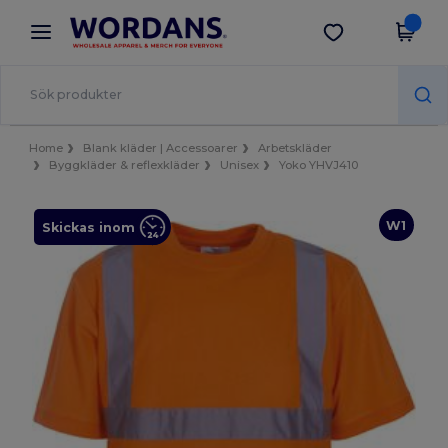
×
Wordans-app
Hämta app
Bättre priser i appen!
Home
Blank kläder | Accessoarer
Arbetskläder
Byggkläder & reflexkläder
Unisex
Yoko YHVJ410
W1
Skickas inom