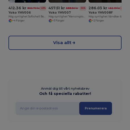
412.36 kr
457.51 kr
286.03 kr
800.70 kr
688.50 kr
462.19 kr
-49%
-34%
-38%
Yoko YHV006
Yoko YHV007
Yoko YHV008F
Hög synlighet Softshell Bodywarmer
Hög synlighet "Kensington" Bodywarmer
Hög synlighet Vändbar bodywarmer
+4 Färger
+3 Färger
+2 Färger
Visa allt
Anmäl dig till vårt nyhetsbrev
Och få speciella rabatter!
Prenumerera