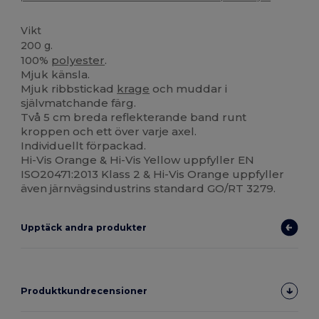
Vikt
200 g.
100%
polyester
.
Mjuk känsla.
Mjuk ribbstickad
krage
och muddar i
självmatchande färg.
Två 5 cm breda reflekterande band runt
kroppen och ett över varje axel.
Individuellt förpackad.
Hi-Vis Orange & Hi-Vis Yellow uppfyller EN
ISO20471:2013 Klass 2 & Hi-Vis Orange uppfyller
även järnvägsindustrins standard GO/RT 3279.
Upptäck andra produkter
Produktkundrecensioner