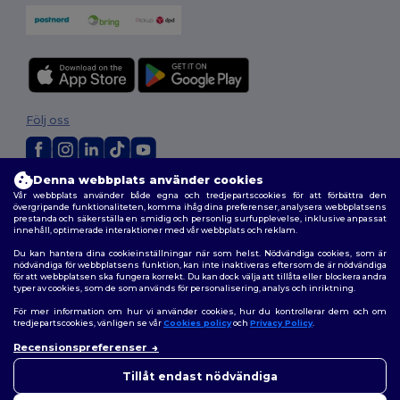
Följ oss
Denna webbplats använder cookies
2026. Alla rättigheter förbehållna
Vår webbplats använder både egna och tredjepartscookies för att förbättra den
Allmänna Villkor
|
Anpassad policy
|
Integritetspolicy
|
Policy för cookies
övergripande funktionaliteten, komma ihåg dina preferenser, analysera webbplatsens
prestanda och säkerställa en smidig och personlig surfupplevelse, inklusive anpassat
|
Karta över webbplatsen
innehåll, optimerade interaktioner med vår webbplats och reklam.
Du kan hantera dina cookieinställningar när som helst. Nödvändiga cookies, som är
nödvändiga för webbplatsens funktion, kan inte inaktiveras eftersom de är nödvändiga
för att webbplatsen ska fungera korrekt. Du kan dock välja att tillåta eller blockera andra
typer av cookies, som de som används för personalisering, analys och inriktning.
För mer information om hur vi använder cookies, hur du kontrollerar dem och om
tredjepartscookies, vänligen se vår
Cookies policy
och
Privacy Policy
.
Recensionspreferenser
👋
Hej
Om du har några frågor eller
Tillåt endast nödvändiga
funderingar kan du kontakta
oss när som helst. Vår chatbot