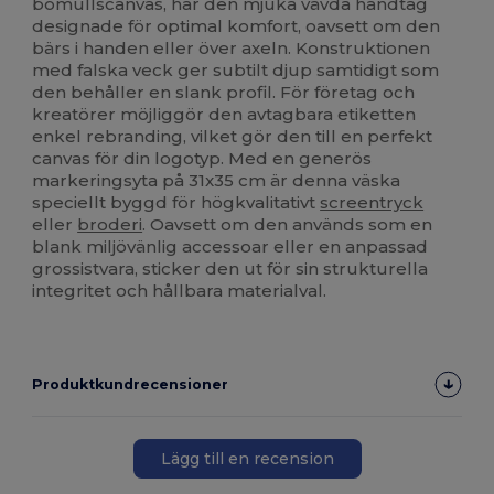
bomullscanvas, har den mjuka vävda handtag
designade för optimal komfort, oavsett om den
bärs i handen eller över axeln. Konstruktionen
med falska veck ger subtilt djup samtidigt som
den behåller en slank profil. För företag och
kreatörer möjliggör den avtagbara etiketten
enkel rebranding, vilket gör den till en perfekt
canvas för din logotyp. Med en generös
markeringsyta på 31x35 cm är denna väska
speciellt byggd för högkvalitativt
screentryck
eller
broderi
. Oavsett om den används som en
blank miljövänlig accessoar eller en anpassad
grossistvara, sticker den ut för sin strukturella
integritet och hållbara materialval.
Produktkundrecensioner
Lägg till en recension