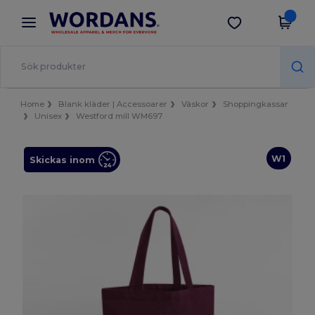
×
Wordans-app
Hämta app
Bättre priser i appen!
Home
Blank kläder | Accessoarer
Väskor
Shoppingkassar
Unisex
Westford mill WM697
W1
Skickas inom