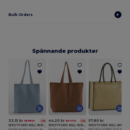
Bulk Orders
Spännande produkter
33.15 kr
44.20 kr
57.80 kr
36.98 kr
50.47 kr
-10%
-12%
WESTFORD MILL WM161
WESTFORD MILL WM165
WESTFORD MILL WM470
Ekologisk bomull Inco. Väska för livet
Ekologisk bomull Inco. Maxi väska för liv
NATURLIG STÄRKT JUTE KLASSISK SHOPPER