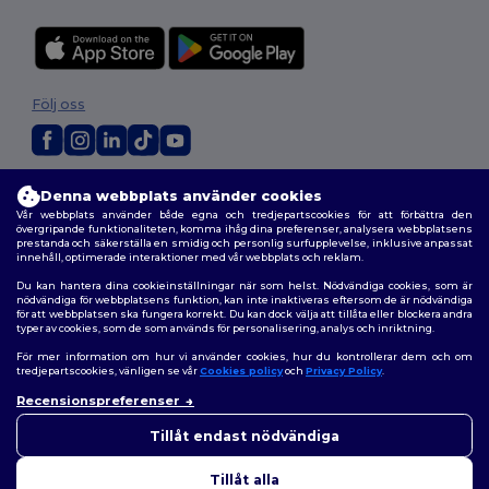
Följ oss
2026. Alla rättigheter förbehållna
Denna webbplats använder cookies
Allmänna Villkor
|
Anpassad policy
|
Integritetspolicy
|
Policy för cookies
Vår webbplats använder både egna och tredjepartscookies för att förbättra den
|
Karta över webbplatsen
övergripande funktionaliteten, komma ihåg dina preferenser, analysera webbplatsens
prestanda och säkerställa en smidig och personlig surfupplevelse, inklusive anpassat
innehåll, optimerade interaktioner med vår webbplats och reklam.
Du kan hantera dina cookieinställningar när som helst. Nödvändiga cookies, som är
nödvändiga för webbplatsens funktion, kan inte inaktiveras eftersom de är nödvändiga
för att webbplatsen ska fungera korrekt. Du kan dock välja att tillåta eller blockera andra
typer av cookies, som de som används för personalisering, analys och inriktning.
För mer information om hur vi använder cookies, hur du kontrollerar dem och om
tredjepartscookies, vänligen se vår
Cookies policy
och
Privacy Policy
.
Recensionspreferenser
👋
Hej
Om du har några frågor eller
Tillåt endast nödvändiga
funderingar kan du kontakta
oss när som helst. Vår chatbot
Tillåt alla
finns här för som hjälp.