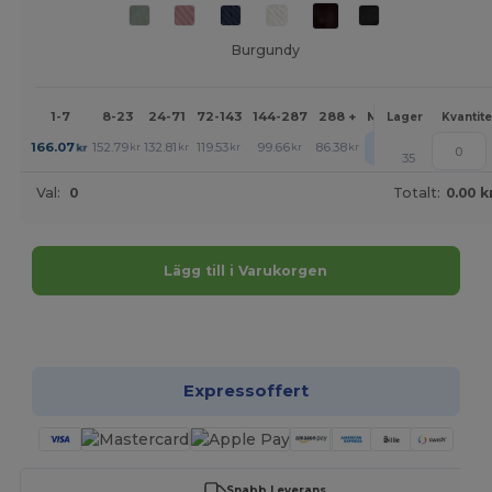
Burgundy
1-7
8-23
24-71
72-143
144-287
288 +
Mer
Lager
Kvantite
+
166.07
152.79
132.81
119.53
99.66
86.38
kr
kr
kr
kr
kr
kr
35
Val:
0
Totalt:
0.00 k
Lägg till i Varukorgen
Anpassa det!
Expressoffert
Snabb Leverans