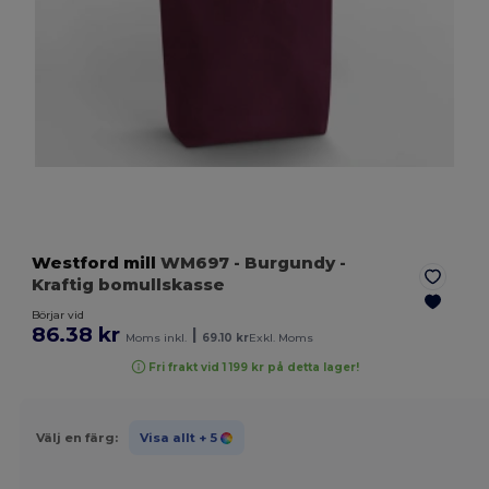
Westford mill
WM697
- Burgundy
-
Kraftig bomullskasse
Börjar vid
86.38 kr
|
Moms inkl.
69.10 kr
Exkl. Moms
Fri frakt vid 1 199 kr på detta lager!
Välj en färg:
Visa allt
+ 5