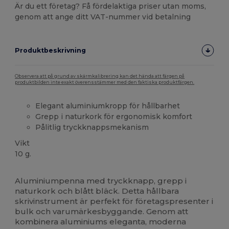
Är du ett företag? Få fördelaktiga priser utan moms,
genom att ange ditt VAT-nummer vid betalning
Produktbeskrivning
Observera att på grund av skärmkalibrering kan det hända att färgen på
produktbilden inte exakt överensstämmer med den faktiska produktfärgen.
Elegant aluminiumkropp för hållbarhet
Grepp i naturkork för ergonomisk komfort
Pålitlig tryckknappsmekanism
Vikt
10 g.
Högt lager
Aluminiumpenna med tryckknapp, grepp i
naturkork och blått bläck. Detta hållbara
skrivinstrument är perfekt för företagspresenter i
bulk och varumärkesbyggande. Genom att
kombinera aluminiums eleganta, moderna