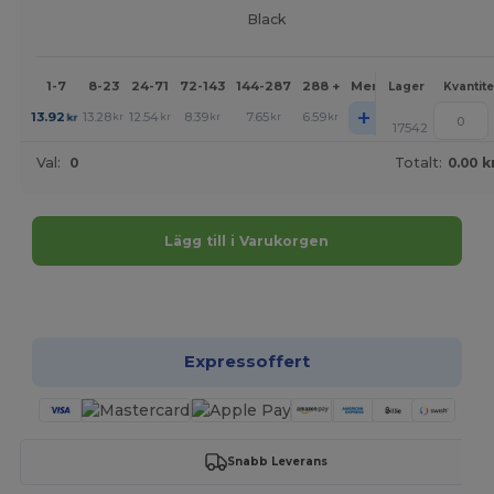
Black
1-7
8-23
24-71
72-143
144-287
288 +
Mer
Lager
Kvantite
+
13.92
13.28
12.54
8.39
7.65
6.59
kr
kr
kr
kr
kr
kr
17542
Val:
0
Totalt:
0.00 k
Lägg till i Varukorgen
Anpassa det!
Expressoffert
Snabb Leverans