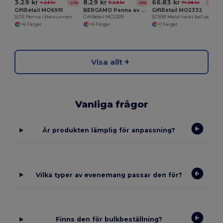
3.29 kr
8.29 kr
66.83 kr
4.25 kr
11.26 kr
74.06 kr
-22%
-26%
-10%
GiftRetail MO6991
BERGAMO Penna av återvunnet aluminium
GiftRetail MO2332
SIDE Penna i återvunnen ABS
GiftRetail MO2309
SCRIBI Metal twist ball pen i box
+6 Färger
+6 Färger
+1 Färger
Visa allt
Vanliga frågor
Är produkten lämplig för anpassning?
Vilka typer av evenemang passar den för?
Finns den för bulkbeställning?