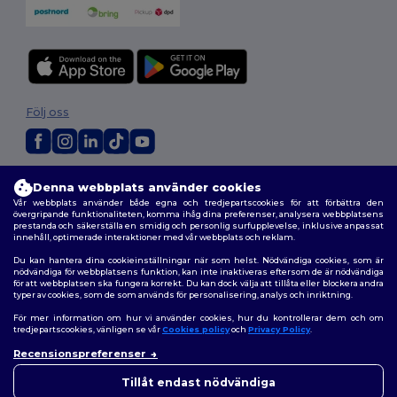
Följ oss
2026. Alla rättigheter förbehållna
Denna webbplats använder cookies
Allmänna Villkor
|
Anpassad policy
|
Integritetspolicy
|
Policy för cookies
Vår webbplats använder både egna och tredjepartscookies för att förbättra den
|
Karta över webbplatsen
övergripande funktionaliteten, komma ihåg dina preferenser, analysera webbplatsens
prestanda och säkerställa en smidig och personlig surfupplevelse, inklusive anpassat
innehåll, optimerade interaktioner med vår webbplats och reklam.
Du kan hantera dina cookieinställningar när som helst. Nödvändiga cookies, som är
nödvändiga för webbplatsens funktion, kan inte inaktiveras eftersom de är nödvändiga
för att webbplatsen ska fungera korrekt. Du kan dock välja att tillåta eller blockera andra
typer av cookies, som de som används för personalisering, analys och inriktning.
För mer information om hur vi använder cookies, hur du kontrollerar dem och om
tredjepartscookies, vänligen se vår
Cookies policy
och
Privacy Policy
.
Recensionspreferenser
👋
Hej
Om du har några frågor eller
Tillåt endast nödvändiga
funderingar kan du kontakta