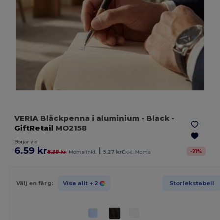
VERIA Bläckpenna i aluminium
- Black
-
GiftRetail
MO2158
Börjar vid
6.59 kr
|
-
21
%
8.39 kr
Moms inkl.
5.27 kr
Exkl. Moms
Välj en färg:
Visa allt
+ 2
Storlekstabell