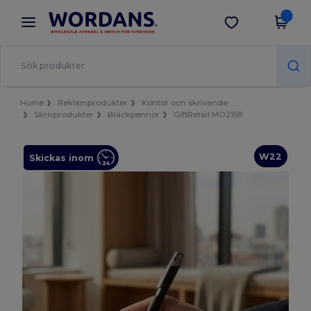
×
Wordans-app
Hämta app
Bättre priser i appen!
Home
Reklamprodukter
Kontor och skrivande
Skrivprodukter
Bläckpennor
GiftRetail MO2158
W22
Skickas inom