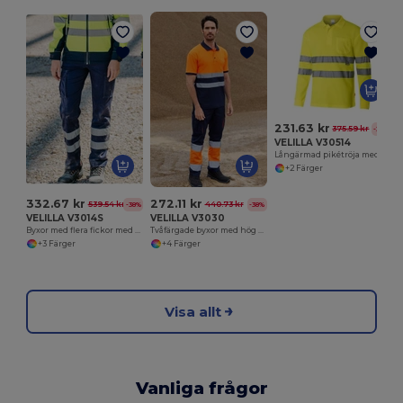
231.63 kr
375.59 kr
-38%
VELILLA V30514
Långärmad pikétröja med hög synlighet
+2 Färger
332.67 kr
272.11 kr
539.54 kr
440.73 kr
-38%
-38%
VELILLA V3014S
VELILLA V3030
Byxor med flera fickor med reflekterande rand
Tvåfärgade byxor med hög synlighet
+3 Färger
+4 Färger
Visa allt
Vanliga frågor