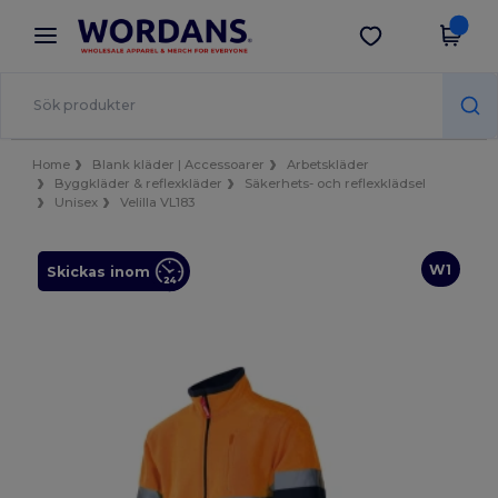
×
Wordans-app
Hämta app
Bättre priser i appen!
Home
Blank kläder | Accessoarer
Arbetskläder
Byggkläder & reflexkläder
Säkerhets- och reflexklädsel
Unisex
Velilla VL183
W1
Skickas inom