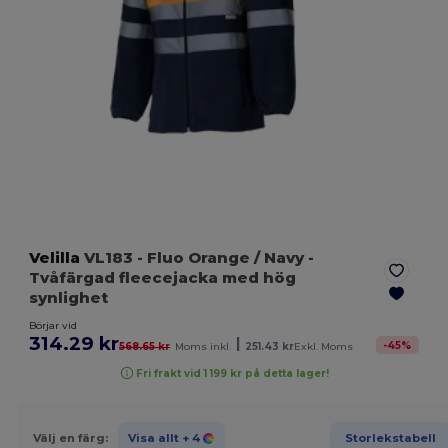
Velilla
VL183
- Fluo Orange / Navy
-
Tvåfärgad fleecejacka med hög
synlighet
Börjar vid
314.29 kr
|
-
45
%
568.65 kr
Moms inkl.
251.43 kr
Exkl. Moms
Fri frakt vid 1 199 kr på detta lager!
Välj en färg:
Visa allt
+ 4
Storlekstabell