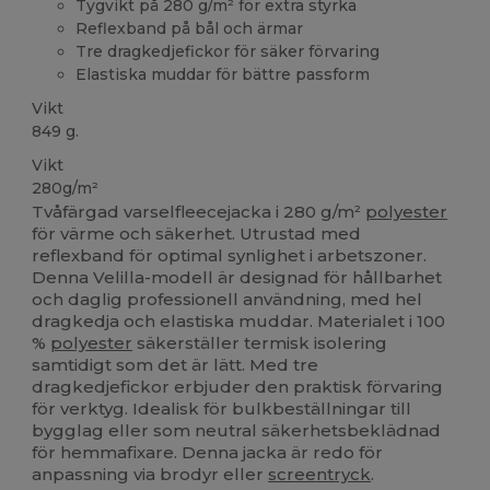
Tygvikt på 280 g/m² för extra styrka
Reflexband på bål och ärmar
Tre dragkedjefickor för säker förvaring
Elastiska muddar för bättre passform
Vikt
849 g.
Vikt
280g/m²
Tvåfärgad varselfleecejacka i 280 g/m²
polyester
för värme och säkerhet. Utrustad med
reflexband för optimal synlighet i arbetszoner.
Denna Velilla-modell är designad för hållbarhet
och daglig professionell användning, med hel
dragkedja och elastiska muddar. Materialet i 100
%
polyester
säkerställer termisk isolering
samtidigt som det är lätt. Med tre
dragkedjefickor erbjuder den praktisk förvaring
för verktyg. Idealisk för bulkbeställningar till
bygglag eller som neutral säkerhetsbeklädnad
för hemmafixare. Denna jacka är redo för
anpassning via brodyr eller
screentryck
.