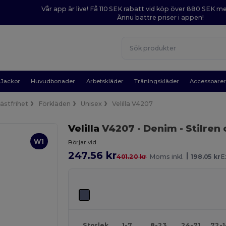
Vår app är live! Få 110 SEK rabatt vid köp över 880 SEK 
Ännu bättre priser i appen!
Jackor
Huvudbonader
Arbetskläder
Träningskläder
Accessoare
ästfrihet
Förkläden
Unisex
Velilla V4207
Velilla
V4207
- Denim
- Stilren
W1
Börjar vid
247.56 kr
|
401.20 kr
Moms inkl.
198.05 kr
E
Storlek
1-7
8-23
24-71
72-