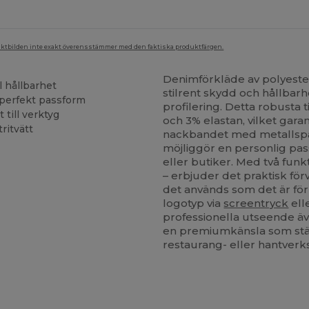
duktbilden inte exakt överensstämmer med den faktiska produktfärgen.
Denimförkläde av polyest
 hållbarhet
stilrent skydd och hållbarhe
perfekt passform
profilering. Detta robusta 
 till verktyg
och 3% elastan, vilket garant
ritvätt
nackbandet med metallspä
möjliggör en personlig pas
eller butiker. Med två funk
– erbjuder det praktisk för
det används som det är för
logotyp via
screentryck
ell
professionella utseende äve
en premiumkänsla som stär
restaurang- eller hantverk