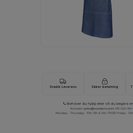
Begär en anpassad offert för dina
Snabb Leverans
Säker betalning
T
Behöver du hjälp eller vill du begära en
Kontakt
sales@wordans.com
OR
020-160 
Monday - Thursday : 10h-13h & 14h-17h30 Friday : 10h