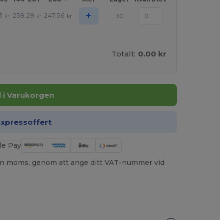
+
3
258.29
247.56
30
kr
kr
kr
Totalt:
0.00 kr
ll i Varukorgen
expressoffert
utan moms, genom att ange ditt VAT-nummer vid