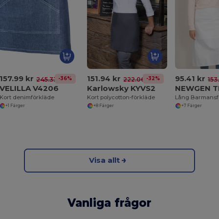
157.99 kr
151.94 kr
95.41 kr
-36%
-32%
245.33 kr
222.06 kr
153
VELILLA V4206
Karlowsky KYVS2
NEWGEN T
Kort denimförkläde
Kort polycotton-förkläde
+1 Färger
+8 Färger
+7 Färger
Visa allt
Vanliga frågor