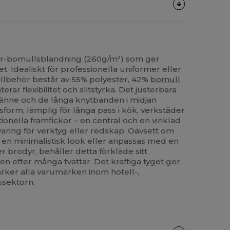
er-bomullsblandning (260g/m²) som ger
t. Idealiskt för professionella uniformer eller
tillbehör består av 55% polyester, 42%
bomull
erar flexibilitet och slitstyrka. Det justerbara
nne och de långa knytbanden i midjan
sform, lämplig för långa pass i kök, verkstäder
tionella framfickor – en central och en vinklad
varing för verktyg eller redskap. Oavsett om
 en minimalistisk look eller anpassas med en
er brodyr, behåller detta förkläde sitt
n efter många tvättar. Det kraftiga tyget ger
ker alla varumärken inom hotell-,
ssektorn.