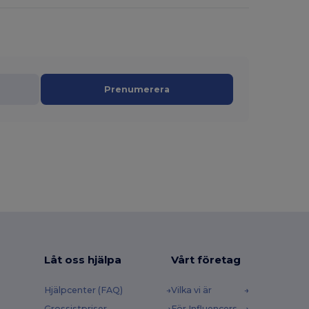
Prenumerera
Låt oss hjälpa
Vårt företag
Hjälpcenter (FAQ)
Vilka vi är
Grossistpriser
För Influencers