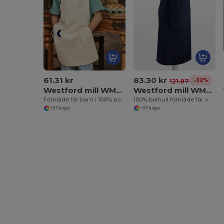
61.31 kr
83.30 kr
-32%
121.87 kr
Westford mill WM362
Westford mill WM364
Förkläde för barn i 100% bomull
100% bomull förkläde för vuxna
+5 Färger
+3 Färger