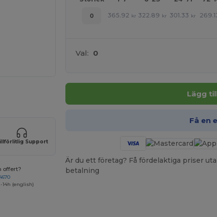
365.92
322.89
301.33
269.1
0
kr
kr
kr
Val:
0
Lägg ti
 produkter
Få en 
illförlitlig Support
Är du ett företag? Få fördelaktiga priser 
 offert?
betalning
4670
-14h (english)