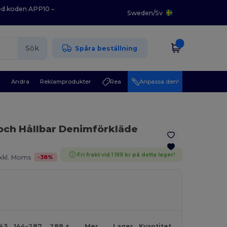
med koden APP10 –
Sweden
/
Sv
Sök
Spåra beställning
r
Andra
Reklamprodukter
Rea
Anpassa den!
 och Hållbar Denimförkläde
Fri frakt vid 1 199 kr på detta lager!
-
38
%
xkl. Moms
143
144-287
288 +
Mer
Lager
Kvantitet