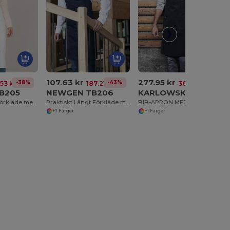
107.63 kr
277.95 kr
-38%
-43%
-25%
.53 kr
187.21 kr
369.75 kr
B205
NEWGEN TB206
KARLOWSKY KYRCLS14
Lång Barmansförkläde med Fickor i Bomull
Praktiskt Långt Förkläde med Fickor och Metallspänne
BIB-APRON MED SPÄNNE OCH FICKOR
+7 Färger
+1 Färger