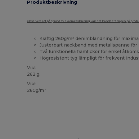
Produktbeskrivning
Observera att på grund av skärmkalibrering kan det hända att färgen på pro
Kraftig 260g/m² denimblandning för maximal
Justerbart nackband med metallspänne för 
Två funktionella framfickor för enkel åtkomst
Högresistent tyg lämpligt för frekvent indust
Vikt
262 g.
Vikt
260g/m²