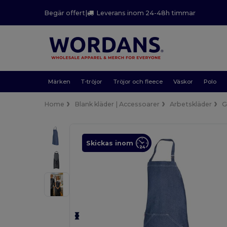
Begär offert
|
Leverans inom 24-48h timmar
Märken
T-tröjor
Tröjor och fleece
Väskor
Polo
Home
Blank kläder | Accessoarer
Arbetskläder
G
Skickas inom