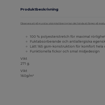
Produktbeskrivning
Observera att på grund av skärmkalibrering kan det hända att färgen på pro
100 % polyesterstretch för maximal rörlighe
Fuktabsorberande och antiallergiska egens
Lätt 165 gsm-konstruktion för komfort hela
Funktionella fickor och smal midjedesign
Vikt
271 g.
Vikt
160g/m²