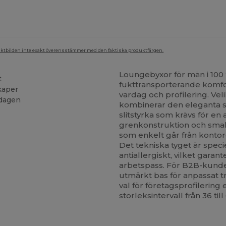
duktbilden inte exakt överensstämmer med den faktiska produktfärgen.
Loungebyxor för män i 100 
t
fukttransporterande komf
kaper
vardag och profilering. Vel
 dagen
kombinerar den eleganta s
slitstyrka som krävs för e
grenkonstruktion och smal
som enkelt går från kontor
Det tekniska tyget är speci
antiallergiskt, vilket gara
arbetspass. För B2B-kunde
utmärkt bas för anpassat tryc
val för företagsprofilering 
storleksintervall från 36 till