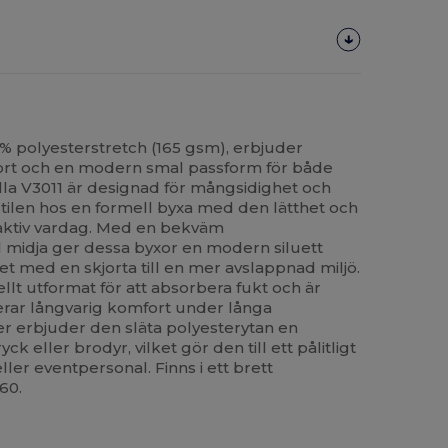
% polyesterstretch (165 gsm), erbjuder
ort och en modern smal passform för både
illa V3011 är designad för mångsidighet och
tilen hos en formell byxa med den lätthet och
n aktiv vardag. Med en bekväm
 midja ger dessa byxor en modern siluett
et med en skjorta till en mer avslappnad miljö.
ellt utformat för att absorbera fukt och är
nterar långvarig komfort under långa
r erbjuder den släta polyesterytan en
k eller brodyr, vilket gör den till ett pålitligt
eller eventpersonal. Finns i ett brett
 60.