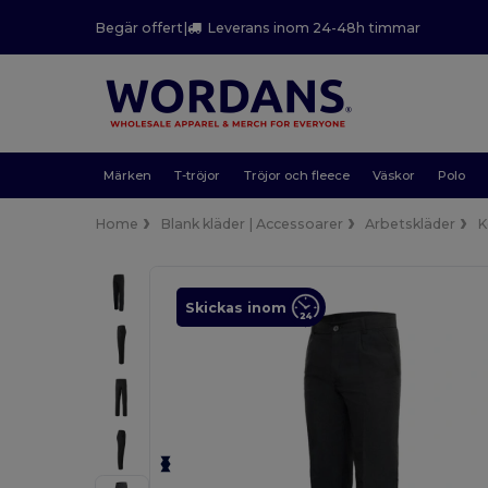
Begär offert
|
Leverans inom 24-48h timmar
Märken
T-tröjor
Tröjor och fleece
Väskor
Polo
Home
Blank kläder | Accessoarer
Arbetskläder
K
Skickas inom