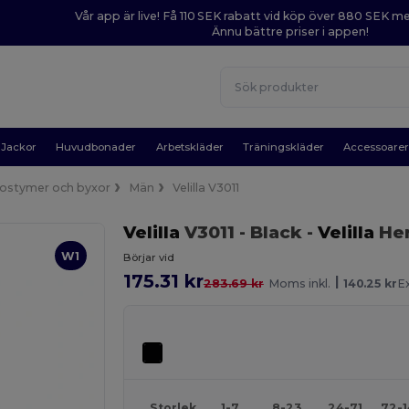
Vår app är live! Få 110 SEK rabatt vid köp över 880 SEK 
Ännu bättre priser i appen!
Jackor
Huvudbonader
Arbetskläder
Träningskläder
Accessoare
ostymer och byxor
Män
Velilla V3011
Velilla
V3011
- Black
-
Velilla
Her
W1
Börjar vid
175.31 kr
|
283.69 kr
Moms inkl.
140.25 kr
E
Storlek
1-7
8-23
24-71
72-