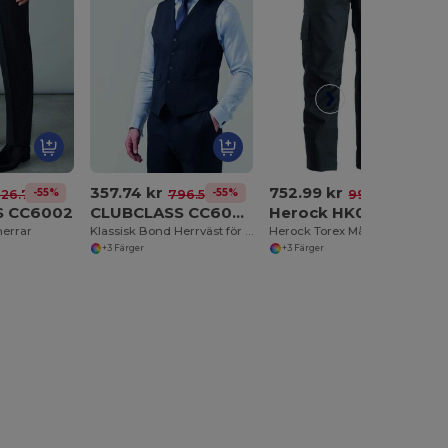
357.74 kr
752.99 kr
-55%
-55%
-24%
26.75 kr
796.56 kr
995.35 kr
S CC6002
CLUBCLASS CC6004
Herock HK020
herrar
Klassisk Bond Herrväst för Eleganta Tillfällen
Herock Torex Mångsidiga Arbetsbyxor med Stretch
+3 Färger
+3 Färger