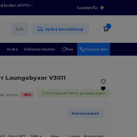
med koden APP10 –
Sweden
/
Sv
Sök
Spåra beställning
r
Andra
Reklamprodukter
Rea
Anpassa den!
r Loungebyxor V3011
Fri frakt vid 1 199 kr på detta lager!
-
38
%
xkl. Moms
Storlekstabell
143
144-287
288 +
Mer
Lager
Kvantitet