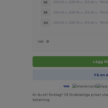
259.25
228.76
213.46
190.6
56
kr
kr
kr
259.25
228.76
213.46
190.6
58
kr
kr
kr
259.25
228.76
213.46
190.6
60
kr
kr
kr
Val:
0
Lägg ti
Få en 
Är du ett företag? Få fördelaktiga priser 
betalning