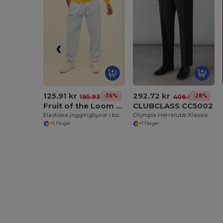
125.91 kr
292.72 kr
-36%
-28%
195.93 kr
406.94 kr
Fruit of the Loom SC153C
CLUBCLASS CC5002
Elastiska joggingbyxor i botten
Olympia Herrklubb Klassiska Kostymbyxor
+5 Färger
+1 Färger