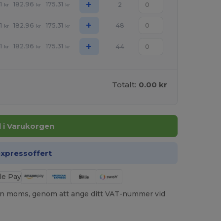
+
1
182.96
175.31
2
kr
kr
kr
+
1
182.96
175.31
48
kr
kr
kr
+
1
182.96
175.31
44
kr
kr
kr
Totalt:
0.00 kr
ll i Varukorgen
expressoffert
utan moms, genom att ange ditt VAT-nummer vid