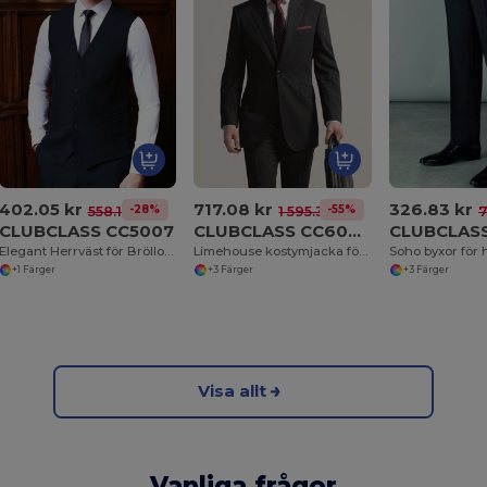
402.05 kr
717.08 kr
326.83 kr
-28%
-55%
558.13 kr
1 595.34 kr
7
CLUBCLASS CC5007
CLUBCLASS CC6000
CLUBCLAS
Elegant Herrväst för Bröllop och Fest
Limehouse kostymjacka för män
Soho byxor för 
+1 Färger
+3 Färger
+3 Färger
Visa allt
Vanliga frågor