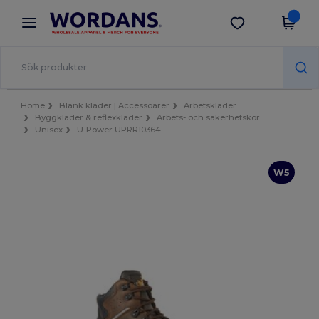
×
Wordans-app
Hämta app
Bättre priser i appen!
Home
Blank kläder | Accessoarer
Arbetskläder
Byggkläder & reflexkläder
Arbets- och säkerhetskor
Unisex
U-Power UPRR10364
W5