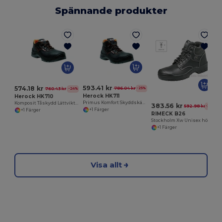
Spännande produkter
593.41 kr
574.18 kr
786.04 kr
-25%
760.43 kr
-24%
Herock HK711
Herock HK710
Primus Komfort Skyddskänga med Komposit Tåhätta
Komposit Tåskydd Lättvikt Skyddssko
383.56 kr
592.98 kr
-35%
+1 Färger
+1 Färger
RIMECK B26
Stockholm Xw Unisex högklassiga säkerhetsskor
+1 Färger
Visa allt