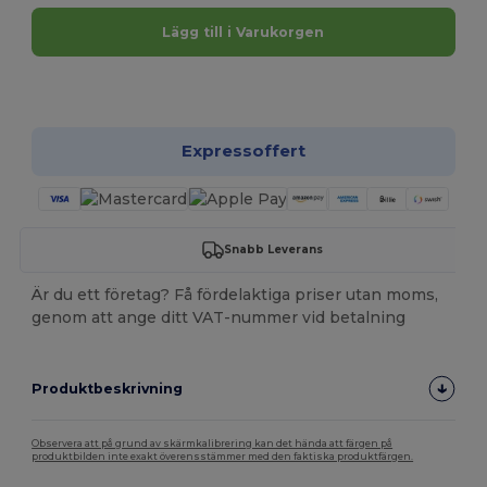
Lägg till i Varukorgen
Anpassa det!
Expressoffert
Snabb Leverans
Är du ett företag? Få fördelaktiga priser utan moms,
genom att ange ditt VAT-nummer vid betalning
Produktbeskrivning
Observera att på grund av skärmkalibrering kan det hända att färgen på
produktbilden inte exakt överensstämmer med den faktiska produktfärgen.