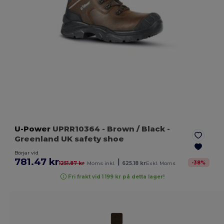
U-Power
UPRR10364
- Brown / Black
-
Greenland UK safety shoe
Börjar vid
781.47 kr
|
-
38
%
1251.87 kr
Moms inkl.
625.18 kr
Exkl. Moms
Fri frakt vid 1 199 kr på detta lager!