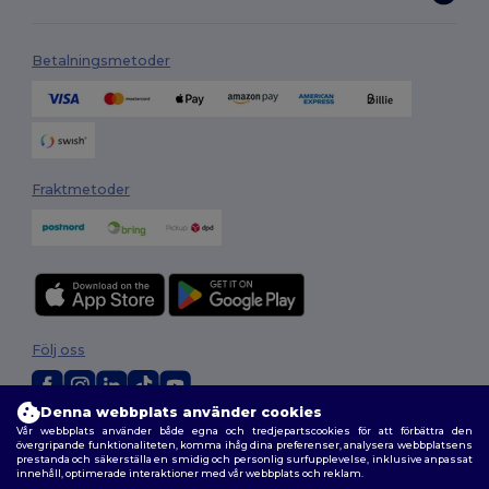
Betalningsmetoder
Fraktmetoder
Följ oss
Denna webbplats använder cookies
Vår webbplats använder både egna och tredjepartscookies för att förbättra den
2026. Alla rättigheter förbehållna
övergripande funktionaliteten, komma ihåg dina preferenser, analysera webbplatsens
Allmänna Villkor
|
Anpassad policy
|
Integritetspolicy
|
Policy för cookies
prestanda och säkerställa en smidig och personlig surfupplevelse, inklusive anpassat
|
Karta över webbplatsen
innehåll, optimerade interaktioner med vår webbplats och reklam.