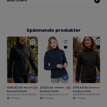
Bulk Orders
Spännande produkter
496.93 kr
311.53 kr
479.40 kr
894.20 kr
476.85 kr
527.64 kr
-44%
-35%
-9%
Russell RU140F
Kariban K400
Kariban K414
Damskjorta i Mjuk Softshell med Feminint Snitt
Softshelljacka för kvinnor
DAMERNAS HOODED SOFTSHELL JACKA
+5 Färger
+12 Färger
+7 Färger