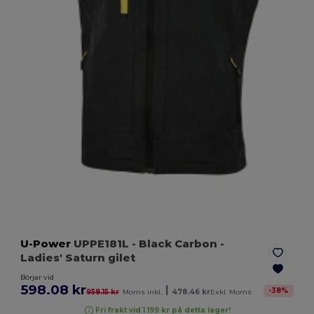
U-Power
UPPE181L
- Black Carbon
-
Ladies' Saturn gilet
Börjar vid
598.08 kr
|
-
38
%
958.15 kr
Moms inkl.
478.46 kr
Exkl. Moms
Fri frakt vid 1 199 kr på detta lager!