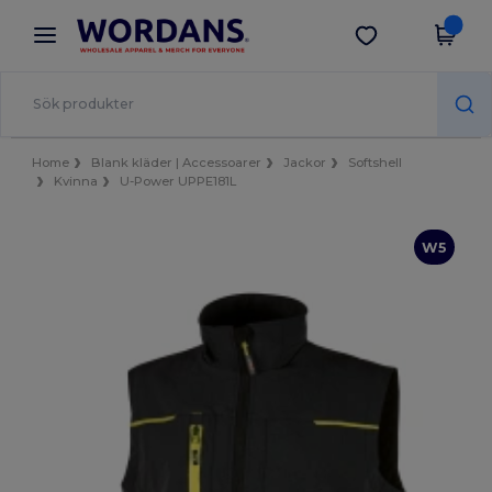
×
Wordans-app
Hämta app
Bättre priser i appen!
Home
Blank kläder | Accessoarer
Jackor
Softshell
Kvinna
U-Power UPPE181L
W5