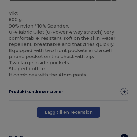
Vikt
800 g.
90%
nylon
/ 10% Spandex.
U-4 fabric Gilet (U-Power 4 way stretch) very
comfortable, resistant, soft on the skin, water
repellent, breathable and that dries quickly.
Equipped with two front pockets and a cell
phone pocket on the chest with zip.
Two large inside pockets.
Shaped bottom.
It combines with the Atom pants.
Produktkundrecensioner
Lägg till en recension