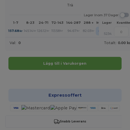
Trä
Lager Inom 37 Dager
1-7
8-23
24-71
72-143
144-287
288 +
Mer
Lager
Kvantite
+
157.68
145.14
126.12
113.58
94.67
82.03
kr
kr
kr
kr
kr
kr
5234
Val:
0
Totalt:
0.00 k
Lägg till i Varukorgen
Anpassa det!
Expressoffert
Snabb Leverans