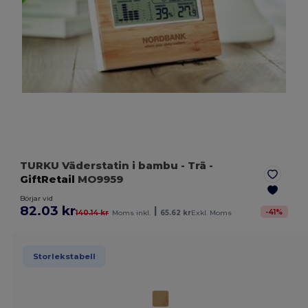
TURKU Väderstatin i bambu
- Trä
-
GiftRetail
MO9959
Börjar vid
82.03 kr
|
-
41
%
140.14 kr
Moms inkl.
65.62 kr
Exkl. Moms
Storlekstabell