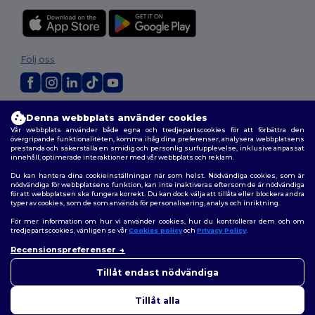
Följ oss
2026. Alla rättigheter förbehållna
Denna webbplats använder cookies
Allmänna Villkor
|
Anpassad policy
|
Integritetspolicy
|
Policy för cookies
Vår webbplats använder både egna och tredjepartscookies för att förbättra den
|
Karta över webbplatsen
övergripande funktionaliteten, komma ihåg dina preferenser, analysera webbplatsens
prestanda och säkerställa en smidig och personlig surfupplevelse, inklusive anpassat
innehåll, optimerade interaktioner med vår webbplats och reklam.
Du kan hantera dina cookieinställningar när som helst. Nödvändiga cookies, som är
nödvändiga för webbplatsens funktion, kan inte inaktiveras eftersom de är nödvändiga
för att webbplatsen ska fungera korrekt. Du kan dock välja att tillåta eller blockera andra
typer av cookies, som de som används för personalisering, analys och inriktning.
För mer information om hur vi använder cookies, hur du kontrollerar dem och om
tredjepartscookies, vänligen se vår
Cookies policy
och
Privacy Policy
.
Recensionspreferenser
👋
Hej
Om du har några frågor eller
Tillåt endast nödvändiga
funderingar kan du kontakta
oss när som helst. Vår chatbot
Tillåt alla
finns här för som hjälp.