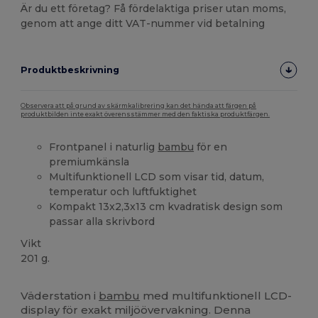
Är du ett företag? Få fördelaktiga priser utan moms,
genom att ange ditt VAT-nummer vid betalning
Produktbeskrivning
Observera att på grund av skärmkalibrering kan det hända att färgen på
produktbilden inte exakt överensstämmer med den faktiska produktfärgen.
Frontpanel i naturlig
bambu
för en
premiumkänsla
Multifunktionell LCD som visar tid, datum,
temperatur och luftfuktighet
Kompakt 13x2,3x13 cm kvadratisk design som
passar alla skrivbord
Vikt
201 g.
Anpassningsbar
Högt lager
Väderstation i
bambu
med multifunktionell LCD-
display för exakt miljöövervakning. Denna