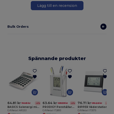
Lägg till en recension
Bulk Orders
Spännande produkter
G
64.81 kr
63.64 kr
76.71 kr
110.61 kr
108.59 kr
130.26 kr
-41%
-41%
-41%
BASICS Solenergi miniräknare
PRODIGY Pennhållare med kalender
RIPPER Väderstation
GiftRetail AR1253
GiftRetail IT2893
GiftRetail IT3575