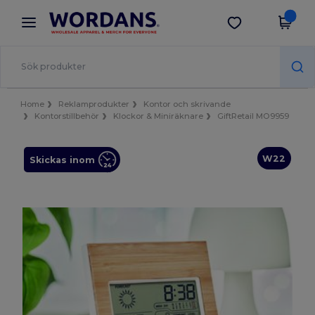
×
Wordans-app
Hämta app
Bättre priser i appen!
Home
Reklamprodukter
Kontor och skrivande
Kontorstillbehör
Klockor & Miniräknare
GiftRetail MO9959
W22
Skickas inom