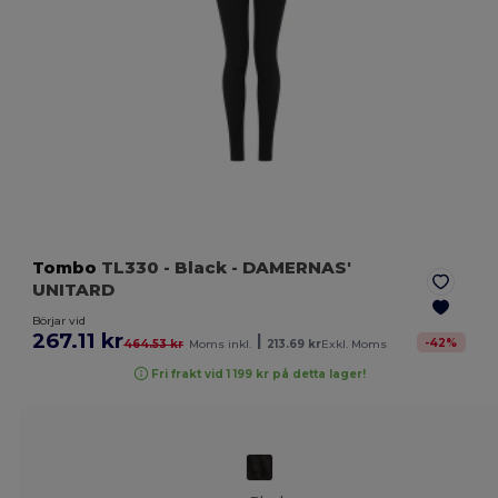
Tombo
TL330
- Black
- DAMERNAS'
UNITARD
Börjar vid
267.11 kr
|
-
42
%
464.53 kr
Moms inkl.
213.69 kr
Exkl. Moms
Fri frakt vid 1 199 kr på detta lager!