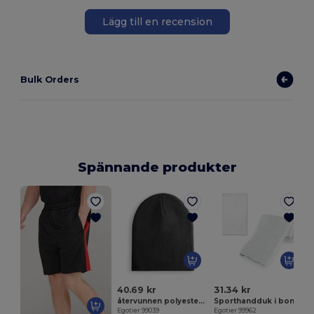
Lägg till en recension
Bulk Orders
Spännande produkter
E
40.69 kr
31.34 kr
återvunnen polyester (100% rPET) unisex mössa
Sporthandduk i bomull (380 g/m²)
Egotier 99039
Egotier 99962