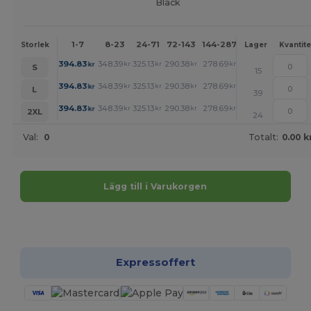
Black
1-7
8-23
24-71
72-143
144-287
288 +
Mer
Storlek
Lager
Kvantite
+
394.83
348.39
325.13
290.38
278.69
267.11
kr
kr
kr
kr
kr
kr
S
15
+
394.83
348.39
325.13
290.38
278.69
267.11
kr
kr
kr
kr
kr
kr
L
39
+
394.83
348.39
325.13
290.38
278.69
267.11
kr
kr
kr
kr
kr
kr
2XL
24
Val:
0
Totalt:
0.00 k
Lägg till i Varukorgen
Anpassa det!
Expressoffert