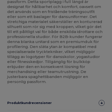
passform. Detta sportplagg i full längd är
designat för hållbarhet och komfort, oavsett om
det används som en fristående träningsoutfit
eller som ett baslager för dansuniformer. Det
stretchiga materialet säkerställer en konturerad
silhuett som rör sig med kroppen, vilket gör det
till ett pålitligt val för både enskilda idrottare och
professionella studior. För B2B-kunder fungerar
denna blanka unitard som en premiumduk för
profilering. Den släta ytan är kompatibel med
specialiserade trycktekniker, vilket möjliggör
tillägg av logotyper för dansskolor, yogastudior
eller fitnesskedjor. Tillgänglig för bulkköp
erbjuder den en konsekvent lösning för
merchandising eller teamutrustning. De
justerbara spaghettibanden möjliggör en
personlig passform.
Produktkundrecensioner