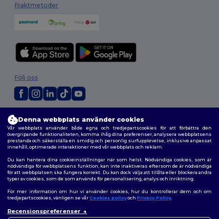
Fraktmetoder
Följ oss
2026. Alla rättigheter förbehållna
Denna webbplats använder cookies
Allmänna Villkor
|
Anpassad policy
|
Integritetspolicy
|
Policy för cookies
Vår webbplats använder både egna och tredjepartscookies för att förbättra den
|
Karta över webbplatsen
övergripande funktionaliteten, komma ihåg dina preferenser, analysera webbplatsens
prestanda och säkerställa en smidig och personlig surfupplevelse, inklusive anpassat
innehåll, optimerade interaktioner med vår webbplats och reklam.
Du kan hantera dina cookieinställningar när som helst. Nödvändiga cookies, som är
nödvändiga för webbplatsens funktion, kan inte inaktiveras eftersom de är nödvändiga
för att webbplatsen ska fungera korrekt. Du kan dock välja att tillåta eller blockera andra
typer av cookies, som de som används för personalisering, analys och inriktning.
För mer information om hur vi använder cookies, hur du kontrollerar dem och om
tredjepartscookies, vänligen se vår
Cookies policy
och
Privacy Policy
.
Recensionspreferenser
👋
Hej