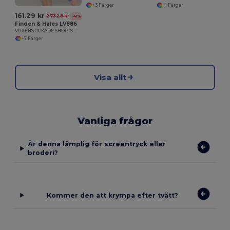
+3 Färger
+1 Färger
161.29 kr
273.28 kr
-41%
Finden & Hales LV886
VUXENSTICKADE SHORTS MED DRAGKEDJEFICKOR
+7 Färger
Visa allt
Vanliga frågor
Är denna lämplig för screentryck eller
broderi?
Kommer den att krympa efter tvätt?