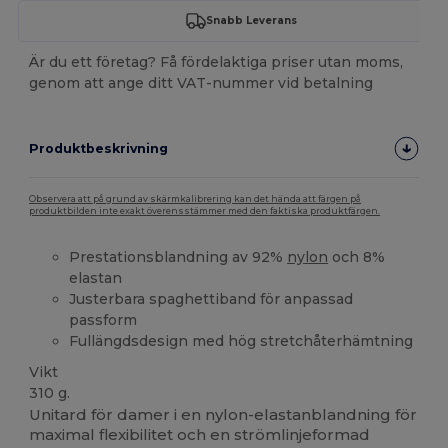
Snabb Leverans
Är du ett företag? Få fördelaktiga priser utan moms,
genom att ange ditt VAT-nummer vid betalning
Produktbeskrivning
Observera att på grund av skärmkalibrering kan det hända att färgen på
produktbilden inte exakt överensstämmer med den faktiska produktfärgen.
Prestationsblandning av 92%
nylon
och 8%
elastan
Justerbara spaghettiband för anpassad
passform
Fullängdsdesign med hög stretchåterhämtning
Vikt
310 g.
Unitard för damer i en nylon-elastanblandning för
maximal flexibilitet och en strömlinjeformad