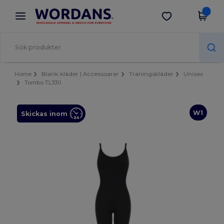
×
Wordans-app
Hämta app
Bättre priser i appen!
Home
Blank kläder | Accessoarer
Träningskläder
Unisex
Tombo TL330
W1
Skickas inom