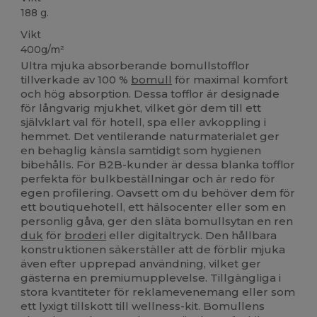
188 g.
Vikt
400g/m²
Ultra mjuka absorberande bomullstofflor
tillverkade av 100 %
bomull
för maximal komfort
och hög absorption. Dessa tofflor är designade
för långvarig mjukhet, vilket gör dem till ett
självklart val för hotell, spa eller avkoppling i
hemmet. Det ventilerande naturmaterialet ger
en behaglig känsla samtidigt som hygienen
bibehålls. För B2B-kunder är dessa blanka tofflor
perfekta för bulkbeställningar och är redo för
egen profilering. Oavsett om du behöver dem för
ett boutiquehotell, ett hälsocenter eller som en
personlig gåva, ger den släta bomullsytan en ren
duk
för
broderi
eller digitaltryck. Den hållbara
konstruktionen säkerställer att de förblir mjuka
även efter upprepad användning, vilket ger
gästerna en premiumupplevelse. Tillgängliga i
stora kvantiteter för reklamevenemang eller som
ett lyxigt tillskott till wellness-kit. Bomullens