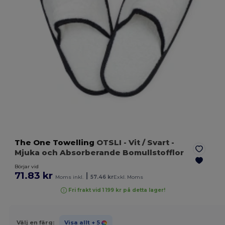
The One Towelling
OTSLI
- Vit / Svart
-
Mjuka och Absorberande Bomullstofflor
Börjar vid
71.83 kr
|
Moms inkl.
57.46 kr
Exkl. Moms
Fri frakt vid 1 199 kr på detta lager!
Välj en färg:
Visa allt
+ 5