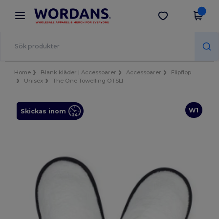
×
Wordans-app
Hämta app
Bättre priser i appen!
Home
Blank kläder | Accessoarer
Accessoarer
Flipflop
Unisex
The One Towelling OTSLI
W1
Skickas inom