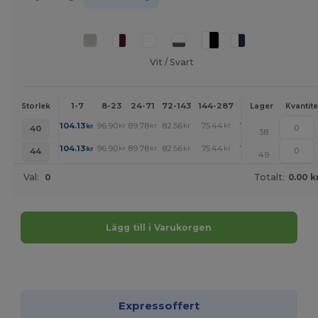
Vit / Svart
1-7
8-23
24-71
72-143
144-287
288 +
Mer
Storlek
Lager
Kvantite
+
104.13
96.90
89.78
82.56
75.44
71.83
kr
kr
kr
kr
kr
kr
40
38
+
104.13
96.90
89.78
82.56
75.44
71.83
kr
kr
kr
kr
kr
kr
44
49
Val:
0
Totalt:
0.00 k
Lägg till i Varukorgen
Anpassa det!
Expressoffert