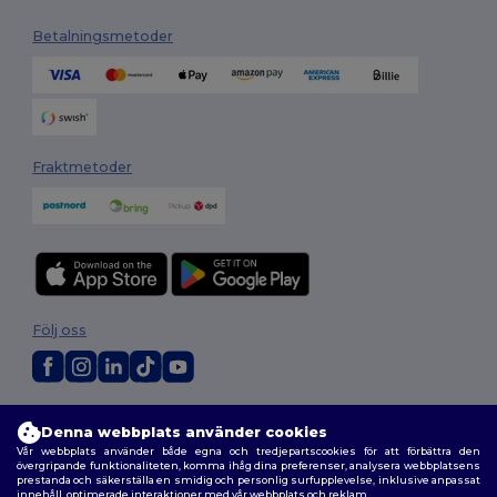
Betalningsmetoder
Fraktmetoder
Följ oss
2026. Alla rättigheter förbehållna
Denna webbplats använder cookies
Allmänna Villkor
|
Anpassad policy
|
Integritetspolicy
|
Policy för cookies
Vår webbplats använder både egna och tredjepartscookies för att förbättra den
|
Karta över webbplatsen
övergripande funktionaliteten, komma ihåg dina preferenser, analysera webbplatsens
prestanda och säkerställa en smidig och personlig surfupplevelse, inklusive anpassat
innehåll, optimerade interaktioner med vår webbplats och reklam.