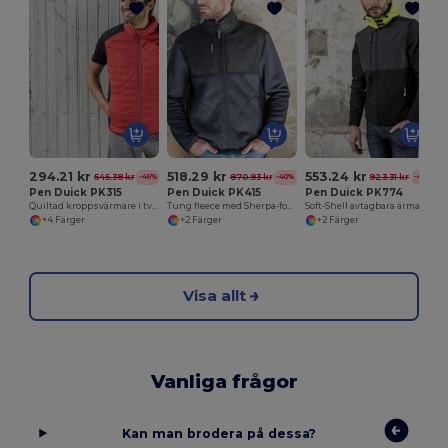
294.21 kr
518.29 kr
553.24 kr
545.38 kr
870.93 kr
923.31 kr
-46%
-40%
-40%
Pen Duick PK315
Pen Duick PK415
Pen Duick PK774
Quiltad kroppsvärmare i två material
Tung fleece med Sherpa-fodrad Dragkedja
Soft-Shell avtagbara ärmar
+4 Färger
+2 Färger
+2 Färger
Visa allt
Vanliga frågor
Kan man brodera på dessa?