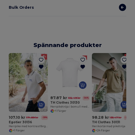
Bulk Orders
Spännande produkter
H
87.87 kr
132.49 kr
-34%
TH Clothes 30130
Herrpikétröja i bomull med kort ärm. Vit
+1 Färger
107.10 kr
98.28 kr
174.89 kr
135.47 kr
-39%
-27%
Egotier 30136
TH Clothes 30131
Herrpike med kontrastfärgade trim och knappar. Vit
Herrkortärmad pikétröja i bomull
+1 Färger
+24 Färger