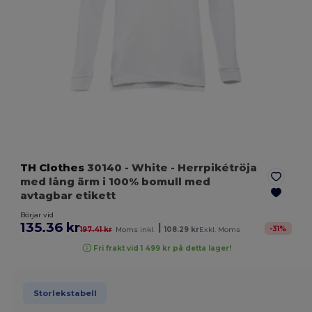
TH Clothes
30140
- White
- Herrpikétröja
med lång ärm i 100% bomull med
avtagbar etikett
Börjar vid
135.36 kr
|
-
31
%
197.41 kr
Moms inkl.
108.29 kr
Exkl. Moms
Fri frakt vid 1 499 kr på detta lager!
Storlekstabell