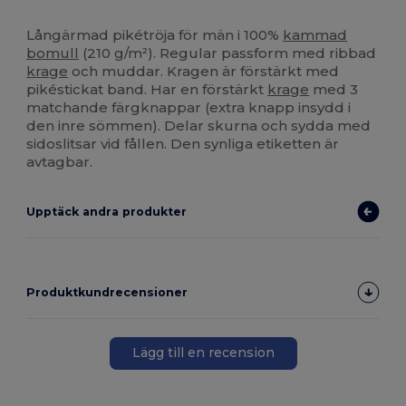
Högt lager
Anpassningsbar
Långärmad pikétröja för män i 100%
kammad
bomull
(210 g/m²). Regular passform med ribbad
krage
och muddar. Kragen är förstärkt med
pikéstickat band. Har en förstärkt
krage
med 3
matchande färgknappar (extra knapp insydd i
den inre sömmen). Delar skurna och sydda med
sidoslitsar vid fållen. Den synliga etiketten är
avtagbar.
Upptäck andra produkter
Produktkundrecensioner
Lägg till en recension