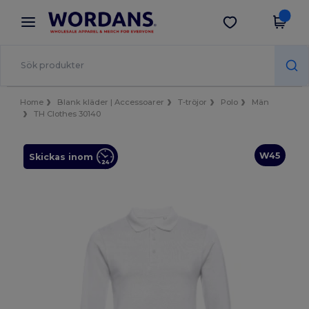
×
Wordans-app
Hämta app
Bättre priser i appen!
Home
Blank kläder | Accessoarer
T-tröjor
Polo
Män
TH Clothes 30140
W45
Skickas inom