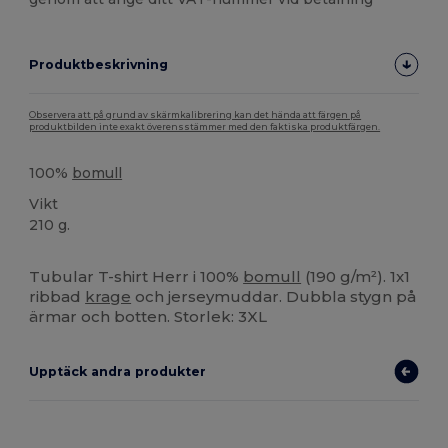
Produktbeskrivning
Observera att på grund av skärmkalibrering kan det hända att färgen på
produktbilden inte exakt överensstämmer med den faktiska produktfärgen.
100%
bomull
Vikt
210 g.
Högt lager
Anpassningsbar
Tubular T-shirt Herr i 100%
bomull
(190 g/m²). 1x1
ribbad
krage
och jerseymuddar. Dubbla stygn på
ärmar och botten. Storlek: 3XL
Upptäck andra produkter