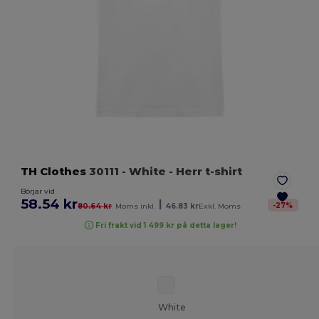
TH Clothes
30111
- White
- Herr t-shirt
Börjar vid
58.54 kr
|
-
27
%
80.64 kr
Moms inkl.
46.83 kr
Exkl. Moms
Fri frakt vid 1 499 kr på detta lager!
White