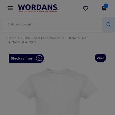
×
Wordans-app
Hämta app
Bättre priser i appen!
Home
Blank kläder | Accessoarer
T-tröjor
Män
TH Clothes 30111
W45
Skickas inom