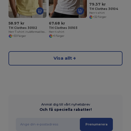
79.37 kr
TH Clothes 30104
Herr t-shirt
+32 Färger
58.97 kr
67.68 kr
TH Clothes 30102
TH Clothes 30103
Herr T-shirt i tubformad bomull
Herr t-shirt
+33 Färger
+1 Färger
Visa allt
Anmäl dig till vårt nyhetsbrev
Och få speciella rabatter!
Prenumerera