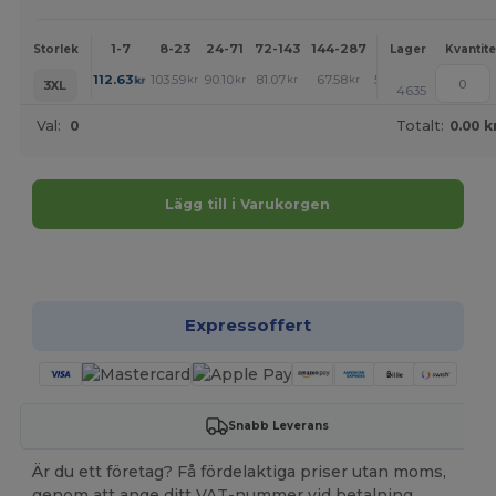
1-7
8-23
24-71
72-143
144-287
288 +
Mer
Storlek
Lager
Kvantite
+
112.63
103.59
90.10
81.07
67.58
58.54
kr
kr
kr
kr
kr
kr
3XL
4635
Val:
0
Totalt:
0.00 k
Lägg till i Varukorgen
Anpassa det!
Expressoffert
Snabb Leverans
Är du ett företag? Få fördelaktiga priser utan moms,
genom att ange ditt VAT-nummer vid betalning