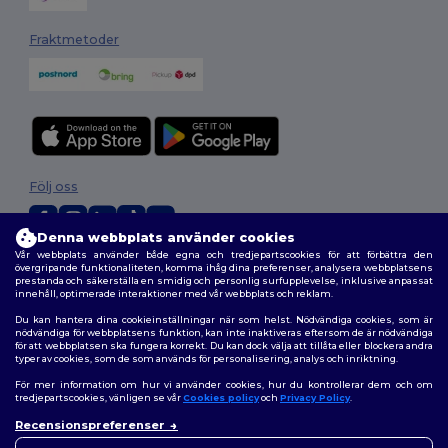
Fraktmetoder
Följ oss
Denna webbplats använder cookies
Vår webbplats använder både egna och tredjepartscookies för att förbättra den
2026. Alla rättigheter förbehållna
övergripande funktionaliteten, komma ihåg dina preferenser, analysera webbplatsens
prestanda och säkerställa en smidig och personlig surfupplevelse, inklusive anpassat
Allmänna Villkor
|
Anpassad policy
|
Integritetspolicy
|
Policy för cookies
innehåll, optimerade interaktioner med vår webbplats och reklam.
|
Karta över webbplatsen
Du kan hantera dina cookieinställningar när som helst. Nödvändiga cookies, som är
nödvändiga för webbplatsens funktion, kan inte inaktiveras eftersom de är nödvändiga
för att webbplatsen ska fungera korrekt. Du kan dock välja att tillåta eller blockera andra
typer av cookies, som de som används för personalisering, analys och inriktning.
För mer information om hur vi använder cookies, hur du kontrollerar dem och om
tredjepartscookies, vänligen se vår
Cookies policy
och
Privacy Policy
.
Recensionspreferenser