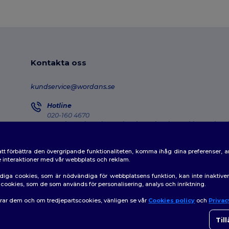
Kontakta oss
kundservice@wordans.se
Hotline
020-160 4670
Monday - Thursday : 10h-13h & 14h-17h30 Friday : 10h-14h
Försändelseuppföljning
tt förbättra den övergripande funktionaliteten, komma ihåg dina preferenser, 
de interaktioner med vår webbplats och reklam.
diga cookies, som är nödvändiga för webbplatsens funktion, kan inte inaktiv
av cookies, som de som används för personalisering, analys och inriktning.
erar dem och om tredjepartscookies, vänligen se vår
Cookies policy
och
Privac
👋
H
|
Policy för cookies
|
Karta över webbplatsen
Om du
Til
som h