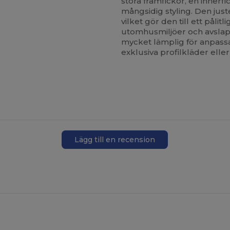
stora framfickor, en innerf
mångsidig styling. Den jus
vilket gör den till ett pålit
utomhusmiljöer och avslap
mycket lämplig för anpassad 
exklusiva profilkläder elle
Lägg till en recension