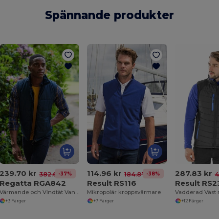
Spännande produkter
239.70 kr
114.96 kr
287.83 kr
-37%
-38%
382.61 kr
184.87 kr
4
Regatta RGA842
Result RS116
Result RS2
Värmande och Vindtät Vandringsväst
Mikropolär kroppsvärmare
+3 Färger
+7 Färger
+12 Färger