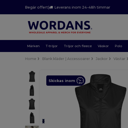
Begär offert
|
Leverans inom 24-48h timmar
Märken
T-tröjor
Tröjor och fleece
Väskor
Polo
Home
Blank kläder | Accessoarer
Jackor
Västar
Skickas inom