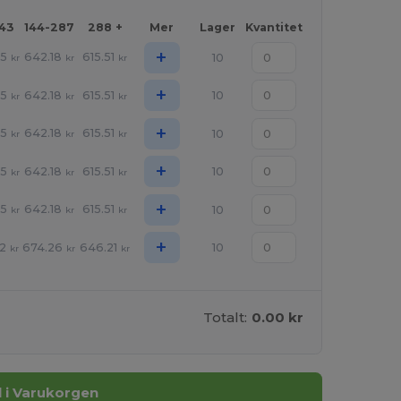
143
144-287
288 +
Mer
Lager
Kvantitet
+
95
642.18
615.51
10
kr
kr
kr
+
95
642.18
615.51
10
kr
kr
kr
+
95
642.18
615.51
10
kr
kr
kr
+
95
642.18
615.51
10
kr
kr
kr
+
95
642.18
615.51
10
kr
kr
kr
+
2
674.26
646.21
10
kr
kr
kr
Totalt:
0.00 kr
ll i Varukorgen