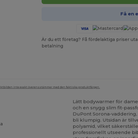
Få en 
Är du ett företag? Få fördelaktiga priser 
betalning
duktbilden inte exakt överensstämmer med den faktiska produktfärgen.
Lätt bodywarmer för dame
och en snygg slim fit-pass
DuPont Sorona-vaddering, v
bli klumpig. Utsidan är till
ka
polyamid, vilket säkerställ
professionellt utseende bib