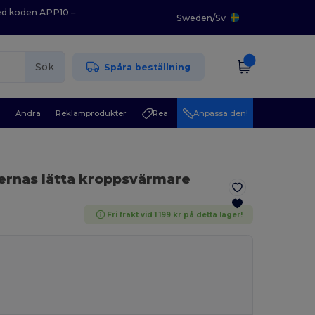
med koden APP10 –
Sweden
/
Sv
Sök
Spåra beställning
r
Andra
Reklamprodukter
Rea
Anpassa den!
rnas lätta kroppsvärmare
Fri frakt vid 1 199 kr på detta lager!