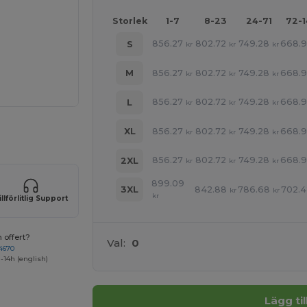
Storlek
1-7
8-23
24-71
72-
856.27
802.72
749.28
668.
S
kr
kr
kr
856.27
802.72
749.28
668.
M
kr
kr
kr
856.27
802.72
749.28
668.
L
kr
kr
kr
 produkter
856.27
802.72
749.28
668.
XL
kr
kr
kr
856.27
802.72
749.28
668.
2XL
kr
kr
kr
899.09
842.88
786.68
702.4
3XL
kr
kr
kr
illförlitlig Support
 offert?
Val:
0
4670
-14h (english)
Lägg ti