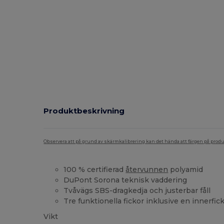
Produktbeskrivning
Observera att på grund av skärmkalibrering kan det hända att färgen på pro
100 % certifierad
återvunnen
polyamid
DuPont Sorona teknisk vaddering
Tvåvägs SBS-dragkedja och justerbar fåll
Tre funktionella fickor inklusive en innerfic
Vikt