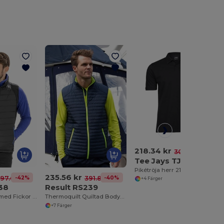
218.34 kr
-29%
308.13 kr
Tee Jays TJ1400
Pikétröja herr 215
235.56 kr
-42%
-40%
97.68 kr
391.85 kr
+4 Färger
38
Result RS239
Vadderad Väst med Fickor och Dragkedja
Thermoquilt Quiltad Bodywarmer
+7 Färger