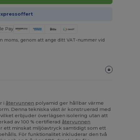
expressoffert
utan moms, genom att ange ditt VAT-nummer vid
r i
återvunnen
polyamid ger hållbar värme
form. Denna tekniska väst är konstruerad med
ilket erbjuder överlägsen isolering utan att
verkad av 100 % certifierad
återvunnen
er ett minskat miljöavtryck samtidigt som ett
ehålls. För funktionalitet inkluderar den två