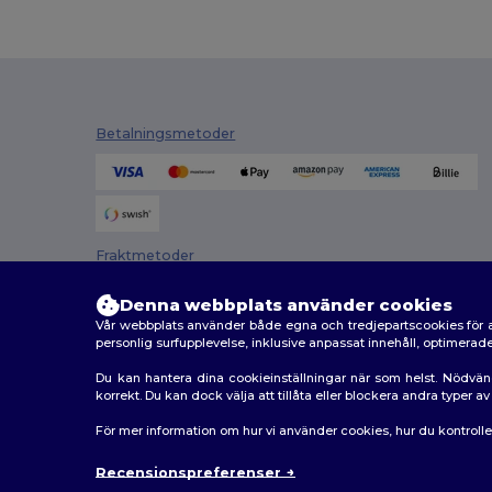
Betalningsmetoder
Fraktmetoder
Denna webbplats använder cookies
Vår webbplats använder både egna och tredjepartscookies för a
personlig surfupplevelse, inklusive anpassat innehåll, optimera
Du kan hantera dina cookieinställningar när som helst. Nödvän
korrekt. Du kan dock välja att tillåta eller blockera andra typer 
2026. Alla rättigheter förbehållna
För mer information om hur vi använder cookies, hur du kontroll
Allmänna Villkor
|
Anpassad policy
|
Integritetspolicy
Recensionspreferenser