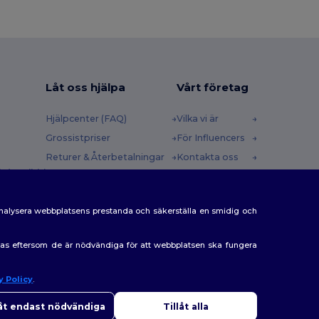
Låt oss hjälpa
Vårt företag
Hjälpcenter (FAQ)
Vilka vi är
Grossistpriser
För Influencers
Returer & Återbetalningar
Kontakta oss
 (english)
Ordlista
Karriärcenter
Fraktmetoder
analysera webbplatsens prestanda och säkerställa en smidig och
Rabattkoder
eras eftersom de är nödvändiga för att webbplatsen ska fungera
y Policy
.
ej
 har några frågor eller funderingar kan du kontakta oss när
låt endast nödvändiga
Tillåt alla
elst. Vår chatbot finns här för som hjälp.