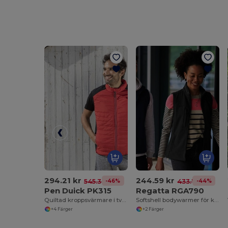
294.21 kr
244.59 kr
-46%
-44%
545.38 kr
433.71 kr
Pen Duick PK315
Regatta RGA790
Quiltad kroppsvärmare i två material
Softshell bodywarmer för kvinnor
+4 Färger
+2 Färger