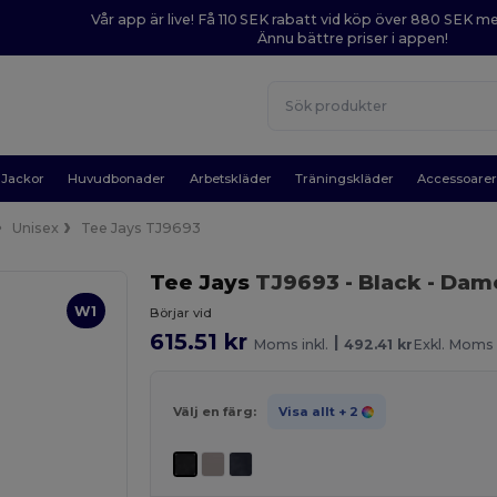
Vår app är live! Få 110 SEK rabatt vid köp över 880 SEK 
Ännu bättre priser i appen!
Jackor
Huvudbonader
Arbetskläder
Träningskläder
Accessoare
Unisex
Tee Jays TJ9693
Tee Jays
TJ9693
- Black
- Dame
W1
Börjar vid
615.51 kr
|
Moms inkl.
492.41 kr
Exkl. Moms
Välj en färg:
Visa allt
+ 2