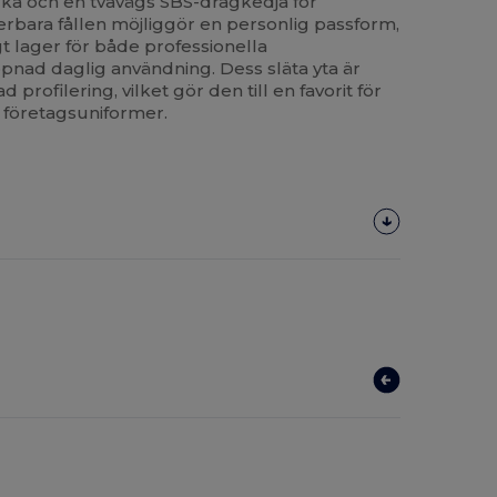
icka och en tvåvägs SBS-dragkedja för
terbara fållen möjliggör en personlig passform,
ligt lager för både professionella
pnad daglig användning. Dess släta yta är
profilering, vilket gör den till en favorit för
r företagsuniformer.