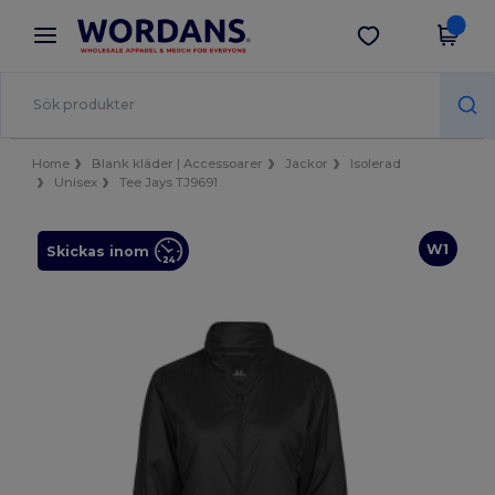
×
Wordans-app
Hämta app
Bättre priser i appen!
Home
Blank kläder | Accessoarer
Jackor
Isolerad
Unisex
Tee Jays TJ9691
W1
Skickas inom