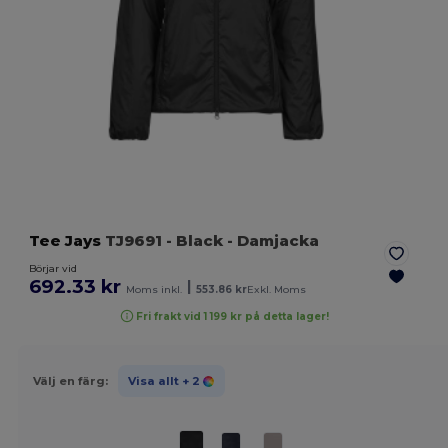
Tee Jays
TJ9691
- Black
- Damjacka
Börjar vid
692.33 kr
|
Moms inkl.
553.86 kr
Exkl. Moms
Fri frakt vid 1 199 kr på detta lager!
Välj en färg:
Visa allt
+ 2