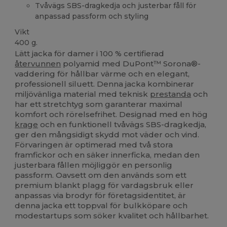
Tvåvägs SBS-dragkedja och justerbar fåll för
anpassad passform och styling
Vikt
400 g.
Lätt jacka för damer i 100 % certifierad
återvunnen
polyamid med DuPont™ Sorona®-
vaddering för hållbar värme och en elegant,
professionell siluett. Denna jacka kombinerar
miljövänliga material med teknisk
prestanda
och
har ett stretchtyg som garanterar maximal
komfort och rörelsefrihet. Designad med en hög
krage
och en funktionell tvåvägs SBS-dragkedja,
ger den mångsidigt skydd mot väder och vind.
Förvaringen är optimerad med två stora
framfickor och en säker innerficka, medan den
justerbara fållen möjliggör en personlig
passform. Oavsett om den används som ett
premium blankt plagg för vardagsbruk eller
anpassas via brodyr för företagsidentitet, är
denna jacka ett toppval för bulkköpare och
modestartups som söker kvalitet och hållbarhet.