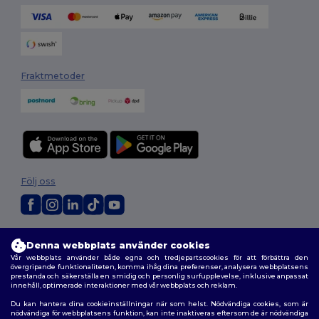
Fraktmetoder
Följ oss
2026. Alla rättigheter förbehållna
Denna webbplats använder cookies
Allmänna Villkor
|
Anpassad policy
|
Integritetspolicy
|
Policy för cookies
Vår webbplats använder både egna och tredjepartscookies för att förbättra den
|
Karta över webbplatsen
övergripande funktionaliteten, komma ihåg dina preferenser, analysera webbplatsens
prestanda och säkerställa en smidig och personlig surfupplevelse, inklusive anpassat
innehåll, optimerade interaktioner med vår webbplats och reklam.
Du kan hantera dina cookieinställningar när som helst. Nödvändiga cookies, som är
nödvändiga för webbplatsens funktion, kan inte inaktiveras eftersom de är nödvändiga