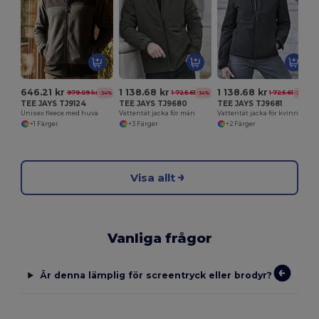
646.21 kr
1 138.68 kr
1 138.68 kr
979.09 kr
1 725.61 kr
1 725.61 kr
-34%
-34%
-34%
TEE JAYS TJ9124
TEE JAYS TJ9680
TEE JAYS TJ9681
Unisex fleece med huva
Vattentät jacka för män
Vattentät jacka för kvinnor
+1 Färger
+3 Färger
+2 Färger
Visa allt
Vanliga frågor
Är denna lämplig för screentryck eller brodyr?