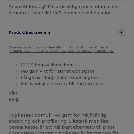
Är du ett företag? Få fördelaktiga priser utan moms,
genom att ange ditt VAT-nummer vid betalning
Produktbeskrivning
Observera att på grund av skärmkalibrering kan det hända att färgen på
produktbilden inte exakt överensstämmer med den faktiska produktfärgen.
100 % högkvalitativ bomull
140 gsm vikt för lätthet och styrka
Långa handtag i matchande färgton
Miljövänligt alternativ till engångsplast
Vikt
69 g.
Högt lager
Anpassningsbar
Tygkasse i
bomull
140 gsm för miljövänlig
shopping och profilering. Slitstark men lätt,
denna kasse är ett hållbart alternativ till plast.
EgotierPro Mountain tygkasse är framtagen för