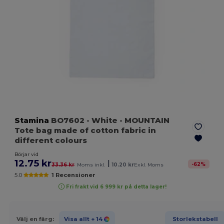
Stamina
BO7602
- White
- MOUNTAIN
Tote bag made of cotton fabric in
different colours
Börjar vid
12.75 kr
|
-
62
%
33.36 kr
Moms inkl.
10.20 kr
Exkl. Moms
5.0
1 Recensioner
Fri frakt vid 6 999 kr på detta lager!
Välj en färg:
Visa allt
+ 14
Storlekstabell