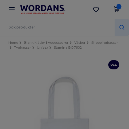
×
Wordans-app
Hämta app
Bättre priser i appen!
Home
Blank kläder | Accessoarer
Väskor
Shoppingkassar
Tygkassar
Unisex
Stamina BO7602
W4