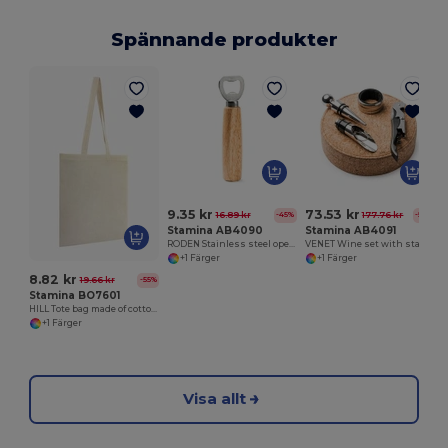
Spännande produkter
9.35 kr
73.53 kr
16.89 kr
177.76 kr
-45%
-59%
Stamina AB4090
Stamina AB4091
RODEN Stainless steel opener with natural wood handgrip
VENET Wine set with stainless steel accessories
+1 Färger
+1 Färger
8.82 kr
19.66 kr
-55%
Stamina BO7601
HILL Tote bag made of cotton fabric in natural colour
+1 Färger
Visa allt