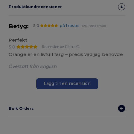
Produktkundrecensioner
Betyg:
5.0
på 1 röster
1263 sålda artiklar
Perfekt
5.0
Recension av Cierra C.
Orange är en livfull färg – precis vad jag behövde
Översatt från English
Lägg till en recension
Bulk Orders