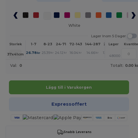
White
Lager Inom 5 Dager
1-7
8-23
24-71
72-143
144-287
288 +
Mer
Storlek
Lager
Kvantite
+
26.78
25.39
24.12
16.04
14.66
12.75
kr
kr
kr
kr
kr
kr
37x41cm
48000
Val:
0
Totalt:
0.00 k
Lägg till i Varukorgen
Expressoffert
Snabb Leverans