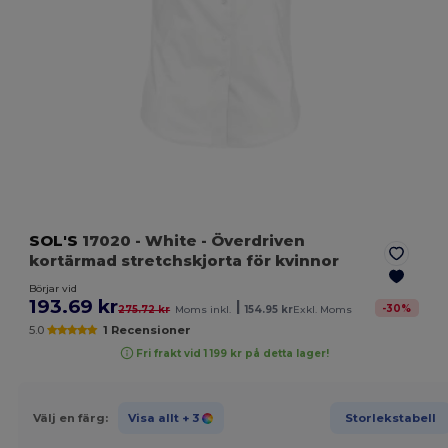
SOL'S
17020
- White
- Överdriven
kortärmad stretchskjorta för kvinnor
Börjar vid
193.69 kr
|
-
30
%
275.72 kr
Moms inkl.
154.95 kr
Exkl. Moms
5.0
1 Recensioner
Fri frakt vid 1 199 kr på detta lager!
Välj en färg:
Visa allt
+ 3
Storlekstabell