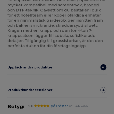
mycket kompatibel med screentryck,
broderi
och DTF-teknik. Oavsett om du beställer i bulk
för ett hotellteam eller köper ofärdiga enheter
för en minimalistisk garderob, ger insnitten fram
och bak en smickrande, skräddarsydd siluett.
Kragen med en knapp och den ton-i-ton 7-
knappsatsen lägger till subtila, sofistikerade
detaljer. Tillgänglig till grossistpriser, är det den
perfekta duken för din företagslogotyp.
Upptäck andra produkter
Produktkundrecensioner
Betyg:
5.0
på 1 röster
801 sålda artiklar