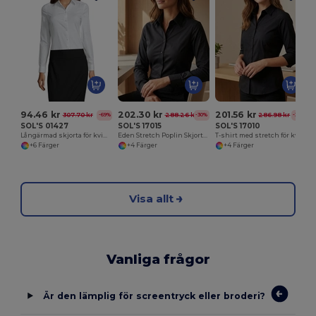
94.46 kr
202.30 kr
201.56 kr
307.70 kr
288.26 kr
286.98 kr
-69%
-30%
-30%
SOL'S 01427
SOL'S 17015
SOL'S 17010
Långärmad skjorta för kvinnor Blake
Eden Stretch Poplin Skjorta för Kvinnor
T-shirt med stretch för kvinnor
+6 Färger
+4 Färger
+4 Färger
Visa allt
Vanliga frågor
Är den lämplig för screentryck eller broderi?