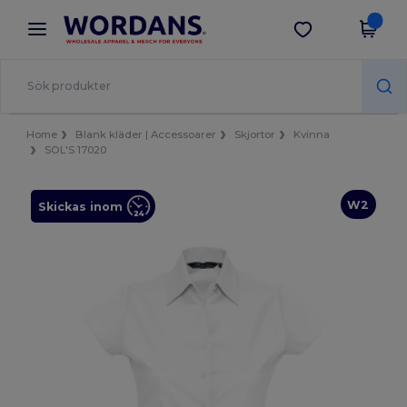
×
Wordans-app
Hämta app
Bättre priser i appen!
Home
Blank kläder | Accessoarer
Skjortor
Kvinna
SOL'S 17020
W2
Skickas inom