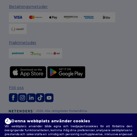
Betalningsmetoder
Fraktmetoder
Följ oss
2026. Alla rättigheter förbehållna
Allmänna Villkor
|
Anpassad policy
|
Integritetspolicy
|
Policy för cookies
Denna webbplats använder cookies
|
Karta över webbplatsen
Vår webbplats använder både egna och tredjepartscookies för att förbättra den
övergripande funktionaliteten, komma ihåg dina preferenser, analysera webbplatsens
prestanda och säkerställa en smidig och personlig surfupplevelse, inklusive anpassat