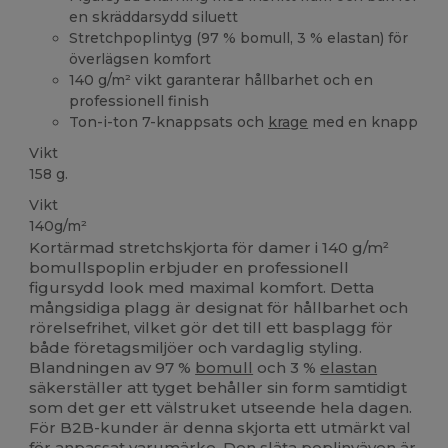
en skräddarsydd siluett
Stretchpoplintyg (97 % bomull, 3 % elastan) för
överlägsen komfort
140 g/m² vikt garanterar hållbarhet och en
professionell finish
Ton-i-ton 7-knappsats och
krage
med en knapp
Vikt
158 g.
Vikt
140g/m²
Kortärmad stretchskjorta för damer i 140 g/m²
bomullspoplin erbjuder en professionell
figursydd look med maximal komfort. Detta
mångsidiga plagg är designat för hållbarhet och
rörelsefrihet, vilket gör det till ett basplagg för
både företagsmiljöer och vardaglig styling.
Blandningen av 97 %
bomull
och 3 %
elastan
säkerställer att tyget behåller sin form samtidigt
som det ger ett välstruket utseende hela dagen.
För B2B-kunder är denna skjorta ett utmärkt val
för anpassat varumärke. Den släta poplinväven är