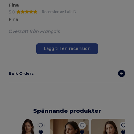
Fina
5.0
Recension av Laïla B.
Fina
Översatt från Français
Lägg till en recension
Bulk Orders
Spännande produkter