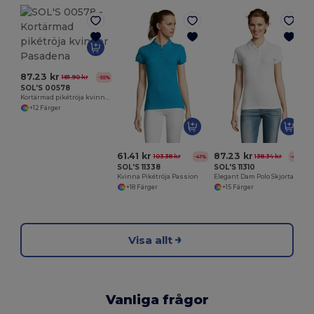
87.23 kr
181.90 kr
-55%
SOL'S 00578
Kortärmad pikétröja kvinnor Pasadena
+12 Färger
61.41 kr
87.23 kr
103.38 kr
138.34 kr
-41%
-45%
SOL'S 11338
SOL'S 11310
Kvinna Pikétröja Passion
Elegant Dam Polo Skjorta i Mjuk Bomull
+18 Färger
+15 Färger
Visa allt
Vanliga frågor