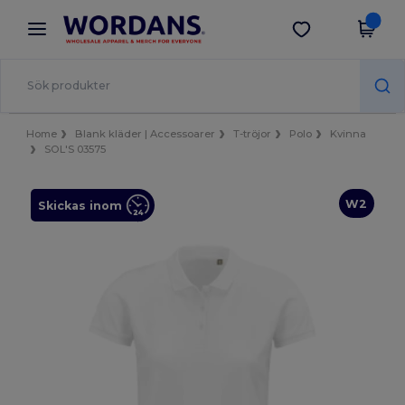
×
Wordans-app
Hämta app
Bättre priser i appen!
Home
Blank kläder | Accessoarer
T-tröjor
Polo
Kvinna
SOL'S 03575
W2
Skickas inom