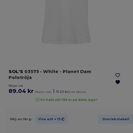
SOL'S
03575
- White
- Planet Dam
Polotröja
Börjar vid
89.04 kr
|
Moms inkl.
71.23 kr
Exkl. Moms
Fri frakt vid 1 199 kr på detta lager!
Välj en färg:
Visa allt
+ 15
Storlekstabell