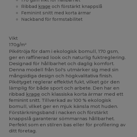
Ribbad
krage
och förstärkt knappslå
Feminint snitt med korta ärmar
Nackband för formstabilitet
Ekologisk
Anpassningsbar
Högt lager
Ekologisk
Ekologisk
Vikt
170g/m²
Pikétröja för dam i ekologisk bomull, 170 gsm,
ger en raffinerad look och naturlig fuktreglering.
Designad för hållbarhet och daglig komfort.
Denna modell från Sol's utmärker sig med sin
mångsidiga design och högkvalitativa finish.
Pikétyget reglerar effektivt fukt, vilket gör den
lämplig för både sport och arbete. Den har en
ribbad
krage
och klassiska korta ärmar med ett
feminint snitt. Tillverkad av 100 % ekologisk
bomull, vilket ger en mjuk känsla mot huden.
Förstärkningsband i nacken och förstärkt
knappslå garanterar sömmarnas hållbarhet.
Perfekt som en stilren bas eller för profilering av
ditt företag.