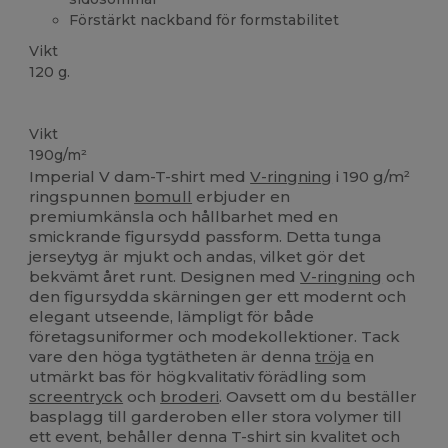
Förstärkt nackband för formstabilitet
Vikt
120 g.
Högt lager
Vikt
190g/m²
Imperial V dam-T-shirt med
V-ringning
i 190 g/m²
ringspunnen
bomull
erbjuder en
premiumkänsla och hållbarhet med en
smickrande figursydd passform. Detta tunga
jerseytyg är mjukt och andas, vilket gör det
bekvämt året runt. Designen med
V-ringning
och
den figursydda skärningen ger ett modernt och
elegant utseende, lämpligt för både
företagsuniformer och modekollektioner. Tack
vare den höga tygtätheten är denna
tröja
en
utmärkt bas för högkvalitativ förädling som
screentryck
och
broderi
. Oavsett om du beställer
basplagg till garderoben eller stora volymer till
ett event, behåller denna T-shirt sin kvalitet och