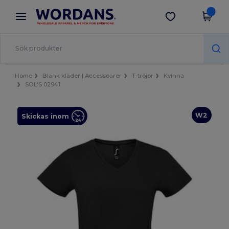
×
Wordans-app
Hämta app
Bättre priser i appen!
Home
Blank kläder | Accessoarer
T-tröjor
Kvinna
SOL'S 02941
W2
Skickas inom