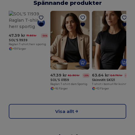
Spännande produkter
47.39 kr
71.93 kr
-34%
SOL'S 11939
Raglan T-shirt herr sportig
+19 Färger
47.39 kr
63.64 kr
62.90 kr
126.76 kr
-25%
-50%
SOL'S 01159
Skinnifit SK121
Raglan T-shirt dam Sportig
T-shirt i bomull för kvinnor
+16 Färger
+10 Färger
Visa allt