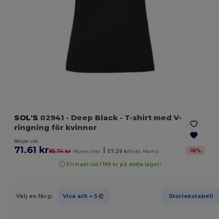
SOL'S
02941
- Deep Black
- T-shirt med V-
ringning för kvinnor
Börjar vid
71.61 kr
|
-
16
%
85.74 kr
Moms inkl.
57.29 kr
Exkl. Moms
Fri frakt vid 1 199 kr på detta lager!
Välj en färg:
Visa allt
+ 5
Storlekstabell