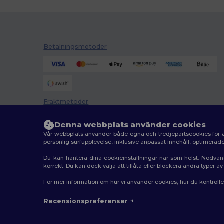
Betalningsmetoder
Fraktmetoder
Denna webbplats använder cookies
Vår webbplats använder både egna och tredjepartscookies för a
personlig surfupplevelse, inklusive anpassat innehåll, optimera
Du kan hantera dina cookieinställningar när som helst. Nödvän
korrekt. Du kan dock välja att tillåta eller blockera andra typer 
2026. Alla rättigheter förbehållna
För mer information om hur vi använder cookies, hur du kontroll
Allmänna Villkor
|
Anpassad policy
|
Integritetspolicy
Recensionspreferenser