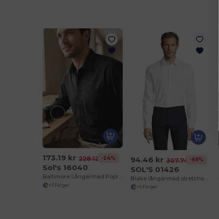
173.19 kr
94.46 kr
-24%
228.12 kr
-69%
307.70 kr
Sol's 16040
SOL'S 01426
Baltimore Långärmad Poplin Herrskjorta
Blake långärmad stretchskjorta för män
+3 Färger
+5 Färger