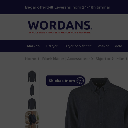
Begär offert
|
Leverans inom 24-48h timmar
Märken
T-tröjor
Tröjor och fleece
Väskor
Polo
Home
Blank kläder | Accessoarer
Skjortor
Män
Skickas inom