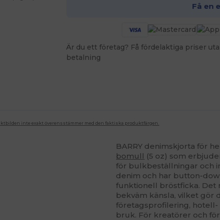
Få en 
Är du ett företag? Få fördelaktiga priser 
betalning
duktbilden inte exakt överensstämmer med den faktiska produktfärgen.
BARRY denimskjorta för herr
bomull
(5 oz) som erbjuder
för bulkbeställningar och in
denim och har button-dow
funktionell bröstficka. De
bekväm känsla, vilket gör d
företagsprofilering, hotell
bruk. För kreatörer och fö