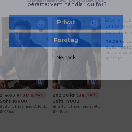
Privat
Företag
76.29 kr
24
Sol's 16010
Nej tack
+4 Färger
214.63 kr
202.30 kr
-24%
-30%
281.67 kr
288.26 kr
Sol's 16000
Sol's 17000
Boston Långärmad Oxford Herrskjorta
Brighton Långärmad Stretch Herrskjorta
+2 Färger
+4 Färger