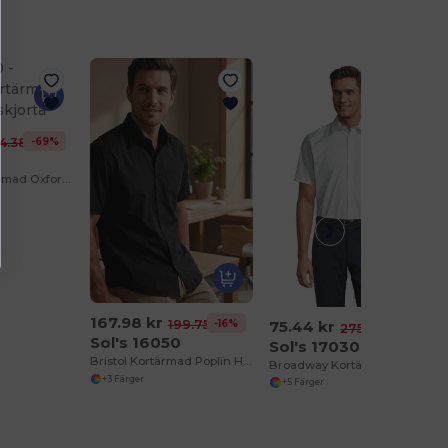
-69%
4.38 kr
Brisbane Kortärmad Oxford Herrskjorta
167.98 kr
75.44 kr
-16%
199.75 kr
-73%
275.72 kr
Sol's 16050
Sol's 17030
Bristol Kortärmad Poplin Herrskjorta
Broadway Kortärmad Stretch Herrskjorta
+3 Färger
+5 Färger