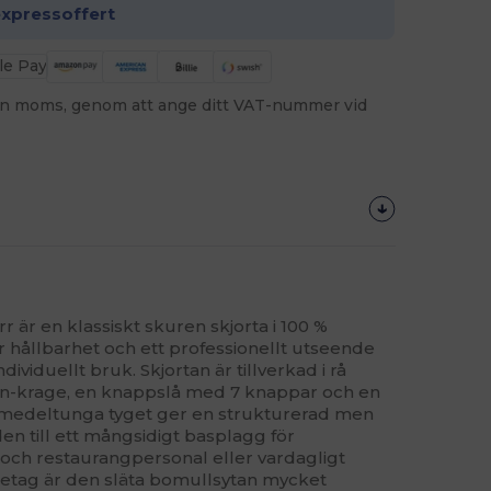
expressoffert
utan moms, genom att ange ditt VAT-nummer vid
 är en klassiskt skuren skjorta i 100 %
 hållbarhet och ett professionellt utseende
dividuellt bruk. Skjortan är tillverkad i rå
n-krage, en knappslå med 7 knappar och en
t medeltunga tyget ger en strukturerad men
en till ett mångsidigt basplagg för
- och restaurangpersonal eller vardagligt
retag är den släta bomullsytan mycket