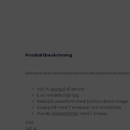
Produktbeskrivning
Observera att på grund av skärmkalibrering kan det hända att färgen på pro
100 %
bomull
rå denim
5 oz medeltungt tyg
Klassisk passform med button-down-krage
Knappslå med 7 knappar och bröstficka
Runda
manschetter
med 1 knapp
Vikt
142 g.