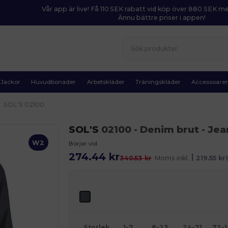
Vår app är live! Få 110 SEK rabatt vid köp över 880 SEK 
Ännu bättre priser i appen!
Jackor
Huvudbonader
Arbetskläder
Träningskläder
Accessoare
SOL'S 02100
SOL'S
02100
- Denim brut
- Jea
W2
Börjar vid
274.44 kr
|
340.53 kr
Moms inkl.
219.55 kr
Storlek
1-7
8-23
24-71
72-