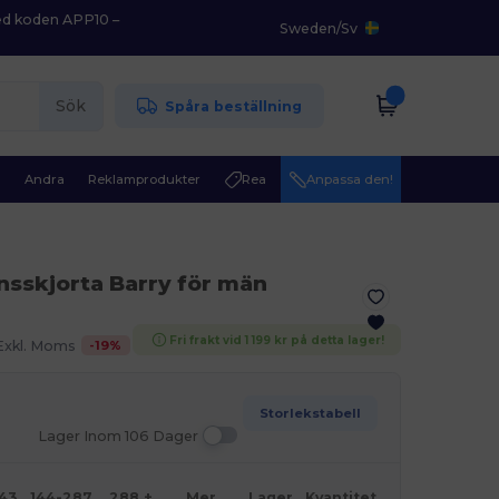
med koden APP10 –
Sweden
/
Sv
Sök
Spåra beställning
r
Andra
Reklamprodukter
Rea
Anpassa den!
nsskjorta Barry för män
Fri frakt vid 1 199 kr på detta lager!
-
19
%
Exkl. Moms
Storlekstabell
Lager Inom 106 Dager
143
144-287
288 +
Mer
Lager
Kvantitet