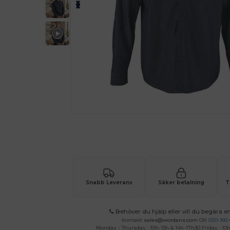
Begär en anpassad offert för dina
Snabb Leverans
Säker betalning
T
Behöver du hjälp eller vill du begära en
Kontakt
sales@wordans.com
OR
020-160 
Monday - Thursday : 10h-13h & 14h-17h30 Friday : 10h