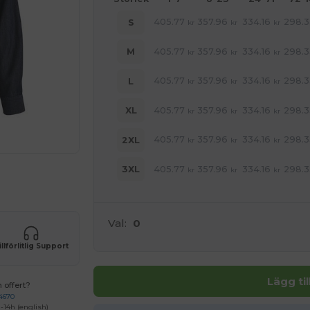
405.77
357.96
334.16
298.3
S
kr
kr
kr
405.77
357.96
334.16
298.3
M
kr
kr
kr
405.77
357.96
334.16
298.3
L
kr
kr
kr
405.77
357.96
334.16
298.3
XL
kr
kr
kr
405.77
357.96
334.16
298.3
2XL
kr
kr
kr
405.77
357.96
334.16
298.3
3XL
kr
kr
kr
 produkter
Val:
0
illförlitlig Support
Lägg ti
 offert?
4670
-14h (english)