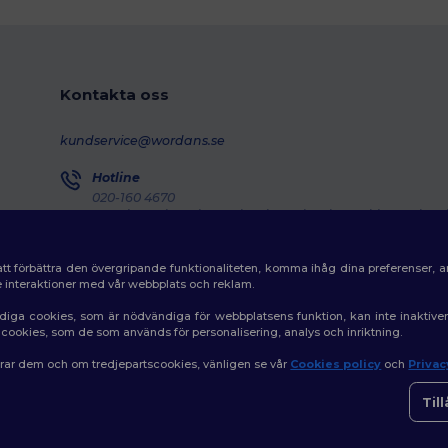
Kontakta oss
kundservice@wordans.se
Hotline
020-160 4670
Monday - Thursday : 10h-13h & 14h-17h30 Friday : 10h-14h
Försändelseuppföljning
tt förbättra den övergripande funktionaliteten, komma ihåg dina preferenser, 
de interaktioner med vår webbplats och reklam.
diga cookies, som är nödvändiga för webbplatsens funktion, kan inte inaktiv
av cookies, som de som används för personalisering, analys och inriktning.
erar dem och om tredjepartscookies, vänligen se vår
Cookies policy
och
Privac
👋
H
|
Policy för cookies
|
Karta över webbplatsen
Om du
Til
som h