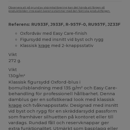
Observera att på grund av skärmkalibrering kan det hända att färgen på
produktbilden inte exakt överensstämmer med den faktiska produktfärgen.
Referens: RU933F, J933F, R-957F-0, RU957F, JZ33F
Oxfordväv med Easy Care-finish
Figursydd med insnitt vid byst och rygg
Klassisk
krage
med 2-knappsstativ
Vikt
272 g.
Vikt
130g/m²
Klassisk figursydd Oxford-blus i
bomullsblandning med 135 g/m² och Easy Care-
behandling för professionell hållbarhet. Denna
damblus ger en sofistikerad look med klassisk
krage
och tvåknappsstativ. Designad med insnitt
vid byst och rygg för en skräddarsydd passform
som framhäver silhuetten på kontoret eller till
vardags. Rundad fåll och reservknappar ger
extra funktionalitet. Utmärkt som basplagg eller