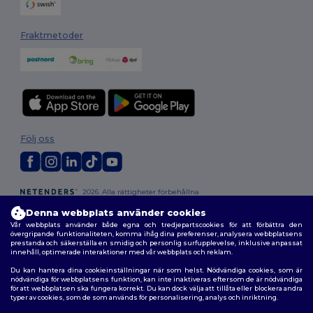
Fraktmetoder
Följ oss
2026. Alla rättigheter förbehållna
Allmänna Villkor
|
Anpassad policy
|
Integritetspolicy
|
Policy för cookies
Denna webbplats använder cookies
|
Karta över webbplatsen
Vår webbplats använder både egna och tredjepartscookies för att förbättra den
övergripande funktionaliteten, komma ihåg dina preferenser, analysera webbplatsens
prestanda och säkerställa en smidig och personlig surfupplevelse, inklusive anpassat
innehåll, optimerade interaktioner med vår webbplats och reklam.
Du kan hantera dina cookieinställningar när som helst. Nödvändiga cookies, som är
nödvändiga för webbplatsens funktion, kan inte inaktiveras eftersom de är nödvändiga
för att webbplatsen ska fungera korrekt. Du kan dock välja att tillåta eller blockera andra
typer av cookies, som de som används för personalisering, analys och inriktning.