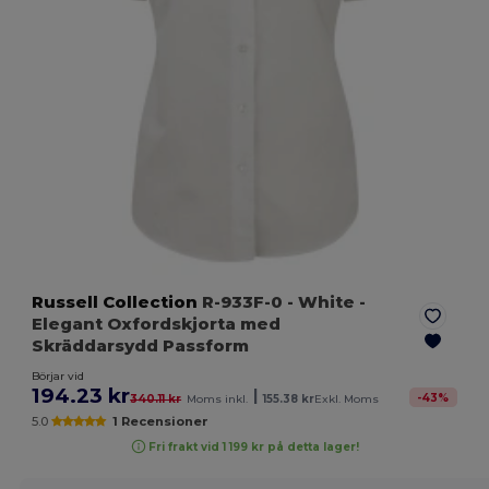
Russell Collection
R-933F-0
- White
-
Elegant Oxfordskjorta med
Skräddarsydd Passform
Börjar vid
194.23 kr
|
-
43
%
340.11 kr
Moms inkl.
155.38 kr
Exkl. Moms
5.0
1 Recensioner
Fri frakt vid 1 199 kr på detta lager!