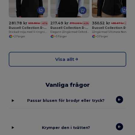
281.78 kr
217.49 kr
350.52 kr
533.38 kr
373.26 kr
485.67 kr
-47%
-42%
-28%
Russell Collection R-710F-0
Russell Collection R-932F-0
Russell Collection R-956F-0
Stickad tröja med V-ringning
Elegant Långärmad Oxfordblus för Kvinnor
Långärmad Ultimate Non-Iron Shirt
+2 Färger
+3 Färger
+3 Färger
Visa allt
Vanliga frågor
Passar blusen för brodyr eller tryck?
Krymper den i tvätten?