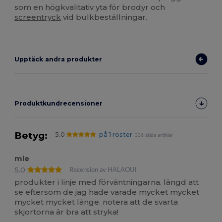
som en högkvalitativ yta för brodyr och
screentryck
vid bulkbeställningar.
Upptäck andra produkter
Produktkundrecensioner
Betyg:
5.0
på 1 röster
336 sålda artiklar
mle
5.0
Recension av HALAOUI
produkter i linje med förväntningarna. längd att
se eftersom de jag hade varade mycket mycket
mycket mycket länge. notera att de svarta
skjortorna är bra att stryka!