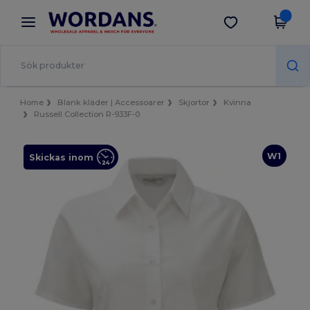
×
Wordans-app
Hämta app
Bättre priser i appen!
Home
Blank kläder | Accessoarer
Skjortor
Kvinna
Russell Collection R-933F-0
W1
Skickas inom