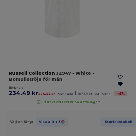
Russell Collection
JZ947
- White
-
Bomullströja för män
Börjar vid
234.49 kr
|
-
45
%
424.47 kr
Moms inkl.
187.59 kr
Exkl. Moms
Fri frakt vid 1 199 kr på detta lager!
Välj en färg:
Visa allt
+ 3
Storlekstabell