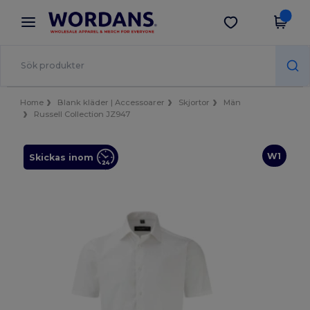
×
Wordans-app
Hämta app
Bättre priser i appen!
Home
Blank kläder | Accessoarer
Skjortor
Män
Russell Collection JZ947
W1
Skickas inom