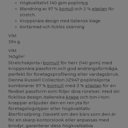
Högkvalitativt 140 gsm poplintyg
Blandning av 97 %
bomull
och 3 %
elastan
för
stretch
Kroppsnära design med italiensk krage
Kortärmad och ficklös skärning
Vikt
394 g.
Vikt
140g/m²
Stretchskjorta i
bomull
för herr (140 gsm) med
kroppsnära passform och god andningsförmåga,
perfekt för företagsprofilering eller vardagsbruk.
Denna Russell Collection JZ947 poplinskjorta
kombinerar 97 %
bomull
med 3 %
elastan
för en
flexibel passform som följer dina rörelser. Med sin
ficklösa design, italienska
krage
och ton-i-ton-
knappar erbjuder den en ren yta för
företagslogotyper eller högkvalitativ
återförsäljning. Oavsett om den bärs som den är
för en skarp kontorslook eller anpassas med
brodyr, garanterar dess högkvalitativa