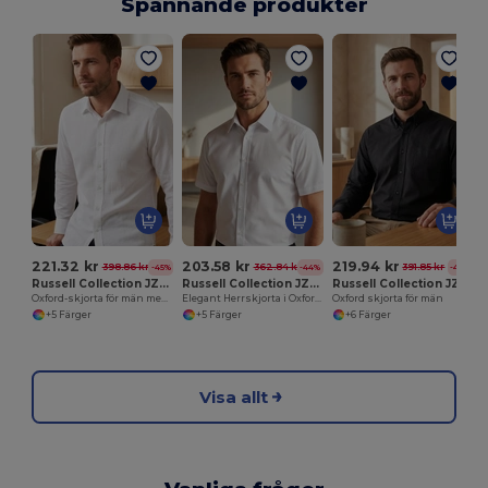
Spännande produkter
221.32 kr
203.58 kr
219.94 kr
398.86 kr
362.84 kr
391.85 kr
-45%
-44%
-44%
Russell Collection JZ922
Russell Collection JZ923
Russell Collection JZ932
Oxford-skjorta för män med italiensk krage
Elegant Herrskjorta i Oxfordstil för Komfort
Oxford skjorta för män
+5 Färger
+5 Färger
+6 Färger
Visa allt