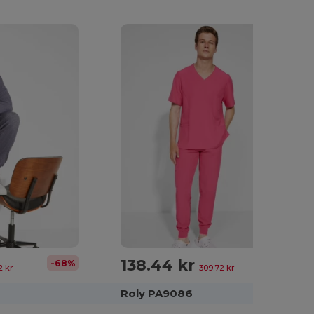
138.44 kr
-68%
-55%
2 kr
309.72 kr
Roly PA9086