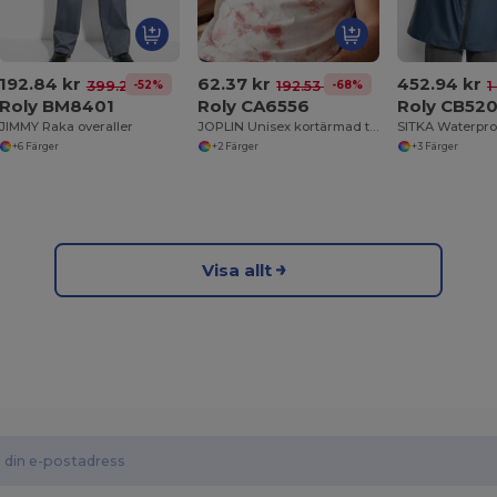
192.84 kr
62.37 kr
452.94 kr
-52%
-68%
399.29 kr
192.53 kr
1
Roly BM8401
Roly CA6556
Roly CB520
JIMMY Raka overaller
JOPLIN Unisex kortärmad t-shirt i tie-dye-effekt
SITKA Waterpro
+6 Färger
+2 Färger
+3 Färger
Visa allt