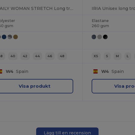
DAILY WOMAN STRETCH Long trousers for women with elastane
olyester
Elastane
50 gsm
260 gsm
38
40
42
44
46
48
XS
S
M
L
W4
Spain
W4
Spain
Visa produkt
Visa pr
Lägg till en recension