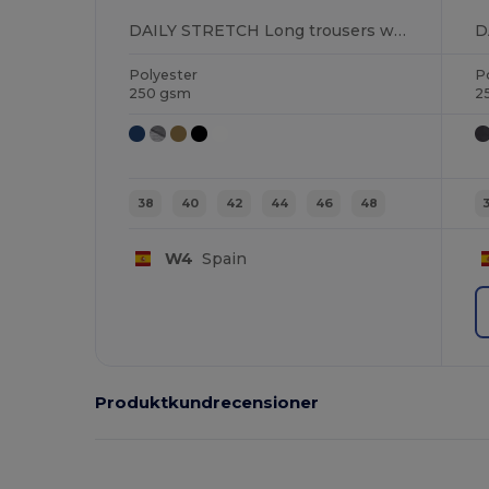
DAILY STRETCH Long trousers with elastane
Polyester
P
250 gsm
2
38
40
42
44
46
48
W4
Spain
Produktkundrecensioner