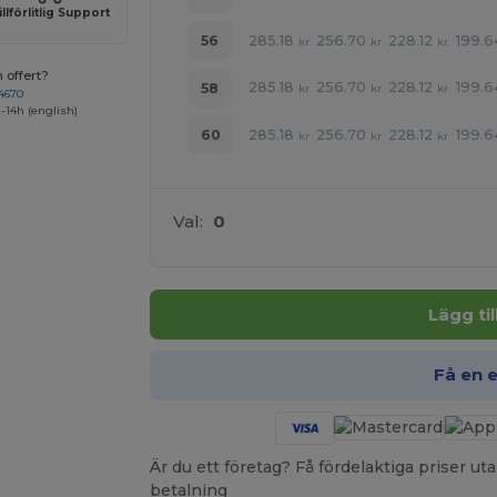
illförlitlig Support
285.18
256.70
228.12
199.6
56
kr
kr
kr
 offert?
285.18
256.70
228.12
199.6
58
kr
kr
kr
4670
-14h (english)
285.18
256.70
228.12
199.6
60
kr
kr
kr
Val:
0
Lägg ti
Få en 
Är du ett företag? Få fördelaktiga priser 
betalning