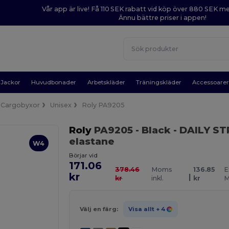
Vår app är live! Få 110 SEK rabatt vid köp över 880 SEK 
Ännu bättre priser i appen!
Jackor
Huvudbonader
Arbetskläder
Träningskläder
Accessoare
Cargobyxor
Unisex
Roly PA9205
Roly
PA9205
- Black
- DAILY ST
elastane
W4
Börjar vid
171.06
378.46
Moms
136.85
E
kr
|
kr
inkl.
kr
M
Välj en färg:
Visa allt
+ 4