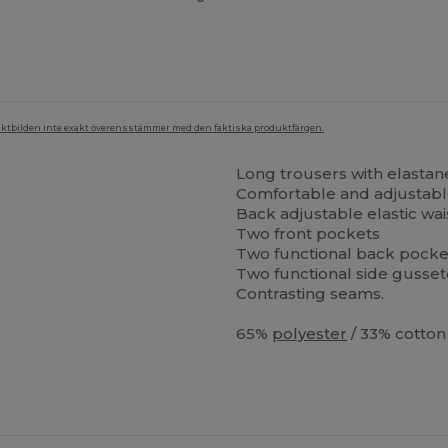
duktbilden inte exakt överensstämmer med den faktiska produktfärgen.
Long trousers with elastan
Comfortable and adjustabl
Back adjustable elastic wai
Two front pockets
Two functional back pocket
Two functional side gusset
Contrasting seams.
65%
polyester
/ 33% cotton