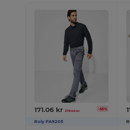
171.06 kr
1
-55%
378.46 kr
Roly PA9205
R