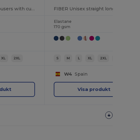
IRIA Unisex long trousers with cuffs on legs
FIBER Unisex straight long trousers
Elastane
170 gsm
XL
2XL
S
M
L
XL
2XL
3XL
W4
Spain
odukt
Visa produkt