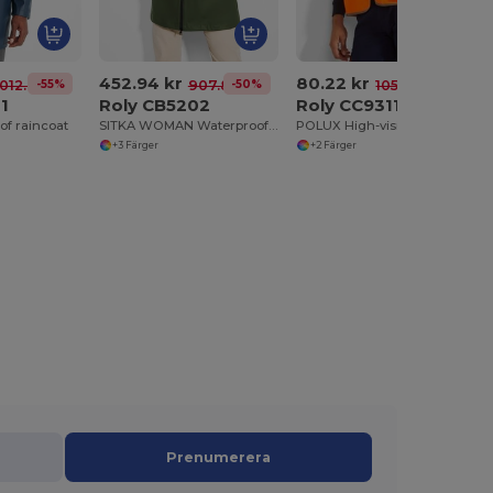
452.94 kr
80.22 kr
-55%
-50%
-24%
 012.03 kr
907.80 kr
105.93 kr
1
Roly CB5202
Roly CC9311
of raincoat
SITKA WOMAN Waterproof raincoat for women
POLUX High-visibility vest with zip
+3 Färger
+2 Färger
Prenumerera