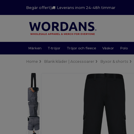
Begär offert
|
Leverans inom 24-48h timmar
Märken
T-tröjor
Tröjor och fleece
Väskor
Polo
Home
Blank kläder | Accessoarer
Byxor & shorts