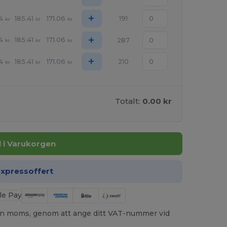
+
4
185.41
171.06
191
kr
kr
kr
+
4
185.41
171.06
287
kr
kr
kr
+
4
185.41
171.06
210
kr
kr
kr
Totalt:
0.00 kr
ll i Varukorgen
expressoffert
utan moms, genom att ange ditt VAT-nummer vid