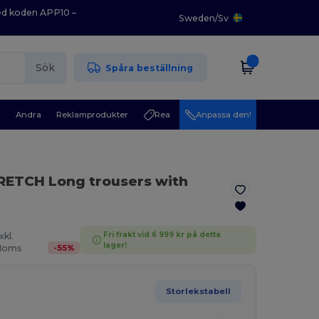
med koden APP10 –
Sweden
/
Sv
Sök
Spåra beställning
r
Andra
Reklamprodukter
Rea
Anpassa den!
RETCH Long trousers with
Fri frakt vid 6 999 kr på detta
xkl.
lager!
-
55
%
oms
Storlekstabell