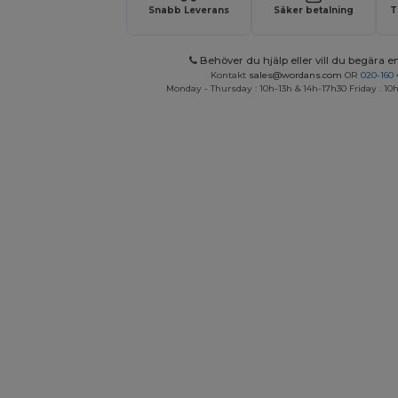
Snabb Leverans
Säker betalning
T
Behöver du hjälp eller vill du begära en
Kontakt
sales@wordans.com
OR
020-160 
Monday - Thursday : 10h-13h & 14h-17h30 Friday : 10h