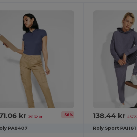
71.06 kr
138.44 kr
-56%
391.32 kr
437.2
oly PA8407
Roly Sport PA1181