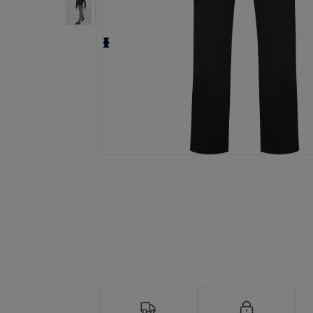
Begär en anpassad offert för dina