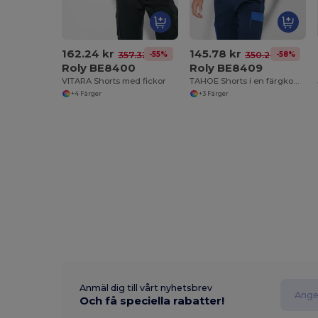
162.24 kr
145.78 kr
-55%
-58%
357.32 kr
350.20 kr
Roly BE8400
Roly BE8409
VITARA Shorts med fickor
TAHOE Shorts i en färgkombinationsdesign
+4 Färger
+3 Färger
Anmäl dig till vårt nyhetsbrev
Och få speciella rabatter!