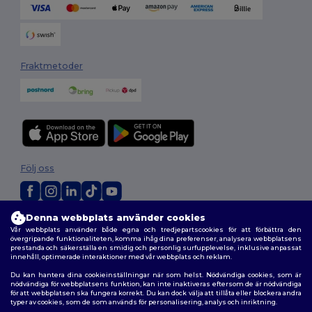
Fraktmetoder
Följ oss
Denna webbplats använder cookies
2026. Alla rättigheter förbehållna
Vår webbplats använder både egna och tredjepartscookies för att förbättra den
Allmänna Villkor
|
Anpassad policy
|
Integritetspolicy
|
Policy för cookies
övergripande funktionaliteten, komma ihåg dina preferenser, analysera webbplatsens
|
Karta över webbplatsen
prestanda och säkerställa en smidig och personlig surfupplevelse, inklusive anpassat
innehåll, optimerade interaktioner med vår webbplats och reklam.
Du kan hantera dina cookieinställningar när som helst. Nödvändiga cookies, som är
nödvändiga för webbplatsens funktion, kan inte inaktiveras eftersom de är nödvändiga
för att webbplatsen ska fungera korrekt. Du kan dock välja att tillåta eller blockera andra
typer av cookies, som de som används för personalisering, analys och inriktning.