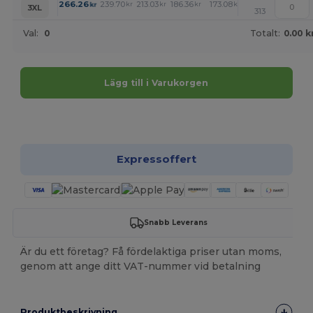
+
266.26
239.70
213.03
186.36
173.08
159.80
kr
kr
kr
kr
kr
kr
3XL
313
Val:
0
Totalt:
0.00 k
Lägg till i Varukorgen
Anpassa det!
Expressoffert
Snabb Leverans
Är du ett företag? Få fördelaktiga priser utan moms,
genom att ange ditt VAT-nummer vid betalning
Produktbeskrivning