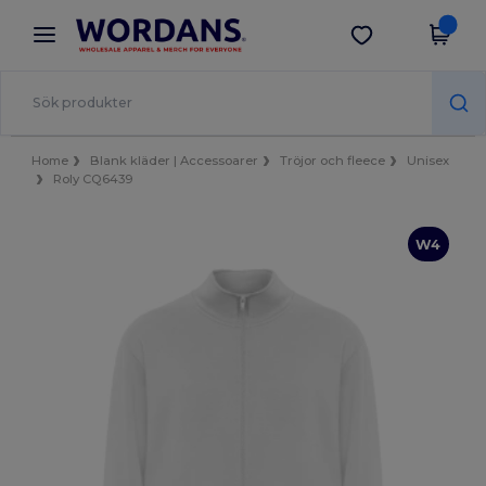
×
Wordans-app
Hämta app
Bättre priser i appen!
Home
Blank kläder | Accessoarer
Tröjor och fleece
Unisex
Roly CQ6439
W4