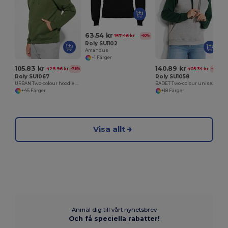
63.54 kr
157.46 kr
-60%
Roly SU1102
Amandus
+1 Färger
105.83 kr
140.89 kr
425.96 kr
405.34 kr
-75%
-65%
Roly SU1067
Roly SU1058
URBAN Two-colour hoodie with double fabric
BADET Two-colour unisex hoodie
+45 Färger
+18 Färger
Visa allt
Anmäl dig till vårt nyhetsbrev
Och få speciella rabatter!