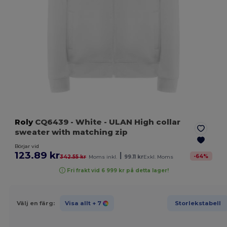
Roly
CQ6439
- White
- ULAN High collar
sweater with matching zip
Börjar vid
123.89 kr
|
-
64
%
342.55 kr
Moms inkl.
99.11 kr
Exkl. Moms
Fri frakt vid 6 999 kr på detta lager!
Välj en färg:
Visa allt
+ 7
Storlekstabell