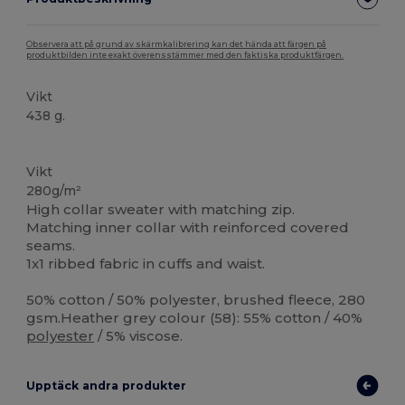
Observera att på grund av skärmkalibrering kan det hända att färgen på
produktbilden inte exakt överensstämmer med den faktiska produktfärgen.
Vikt
438 g.
Anpassningsbar
Högt lager
Vikt
280g/m²
High collar sweater with matching zip.
Matching inner collar with reinforced covered
seams.
1x1 ribbed fabric in cuffs and waist.
50% cotton / 50% polyester, brushed fleece, 280
gsm.Heather grey colour (58): 55% cotton / 40%
polyester
/ 5% viscose.
Upptäck andra produkter