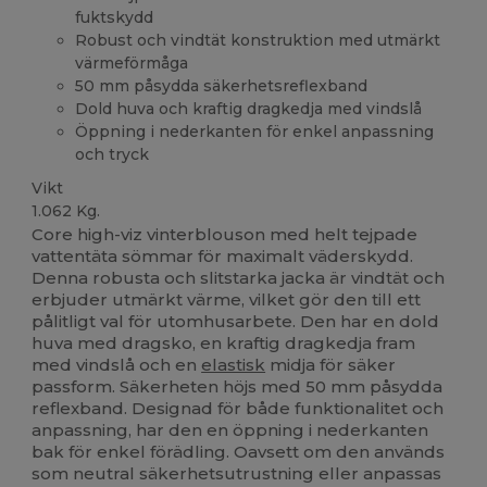
fuktskydd
Robust och vindtät konstruktion med utmärkt
värmeförmåga
50 mm påsydda säkerhetsreflexband
Dold huva och kraftig dragkedja med vindslå
Öppning i nederkanten för enkel anpassning
och tryck
Vikt
1.062 Kg.
Core high-viz vinterblouson med helt tejpade
vattentäta sömmar för maximalt väderskydd.
Denna robusta och slitstarka jacka är vindtät och
erbjuder utmärkt värme, vilket gör den till ett
pålitligt val för utomhusarbete. Den har en dold
huva med dragsko, en kraftig dragkedja fram
med vindslå och en
elastisk
midja för säker
passform. Säkerheten höjs med 50 mm påsydda
reflexband. Designad för både funktionalitet och
anpassning, har den en öppning i nederkanten
bak för enkel förädling. Oavsett om den används
som neutral säkerhetsutrustning eller anpassas