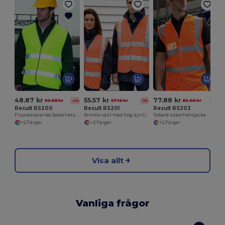
48.87 kr
55.57 kr
77.88 kr
50.68 kr
57.16 kr
82.56 kr
-4%
-3%
-6%
Result RS200
Result RS201
Result RS202
Fluorescerande Säkerhetsväst för Arbetsproffs
Ärmlös väst med hög synlighet
Tabard säkerhetsjacka
+2 Färger
+2 Färger
+2 Färger
Visa allt
Vanliga frågor