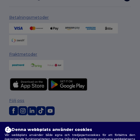
Betalningsmetoder
Fraktmetoder
Följ oss
2026. Alla rättigheter förbehållna
Denna webbplats använder cookies
Allmänna Villkor
|
Anpassad policy
|
Integritetspolicy
|
Policy för cookies
Vår webbplats använder både egna och tredjepartscookies för att förbättra den
|
Karta över webbplatsen
övergripande funktionaliteten, komma ihåg dina preferenser, analysera webbplatsens