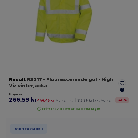
Result
RS217
- Fluorescerande gul
- High
Viz vinterjacka
Börjar vid
266.58 kr
|
-
40
%
446.46 kr
Moms inkl.
213.26 kr
Exkl. Moms
Fri frakt vid 1 199 kr på detta lager!
Storlekstabell