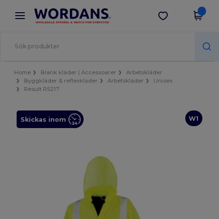
×
Wordans-app
Hämta app
Bättre priser i appen!
Home
Blank kläder | Accessoarer
Arbetskläder
Byggkläder & reflexkläder
Arbetskläder
Unisex
Result RS217
W1
Skickas inom