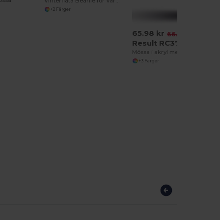
össa
Vinterfläta Beanie för Värme och Stil
+2 Färger
65.98 kr
-1%
66.73 kr
Result RC378
Mössa i akryl med lock
+3 Färger