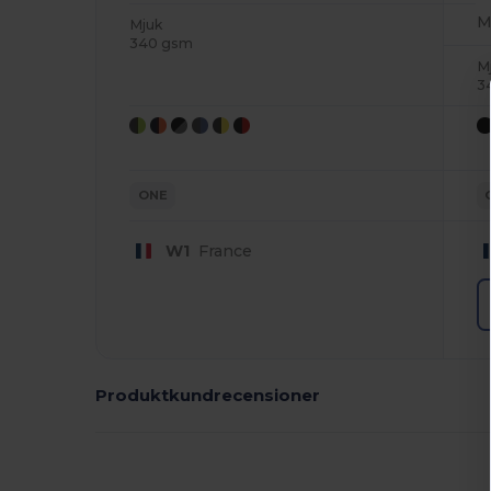
M
Mjuk
340 gsm
M
3
ONE
W1
France
Produktkundrecensioner