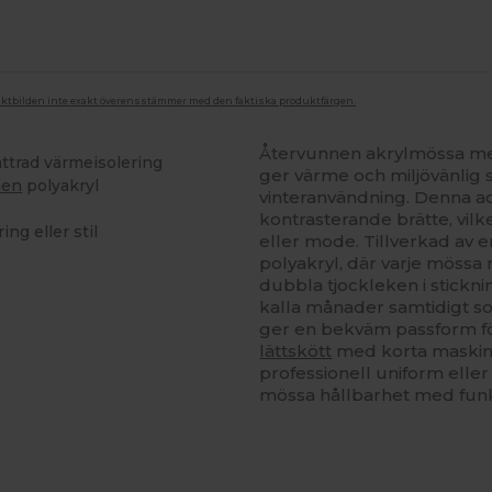
duktbilden inte exakt överensstämmer med den faktiska produktfärgen.
Återvunnen akrylmössa med
ättrad värmeisolering
ger värme och miljövänlig st
nen
polyakryl
vinteranvändning. Denna ac
kontrasterande brätte, vilke
ng eller stil
eller mode. Tillverkad av 
polyakryl, där varje mössa
dubbla tjockleken i stickn
kalla månader samtidigt s
ger en bekväm passform för
lättskött
med korta maskint
professionell uniform eller
mössa hållbarhet med fun