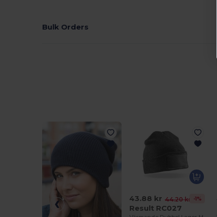
Bulk Orders
43.88 kr
-1%
44.20 kr
Result RC027