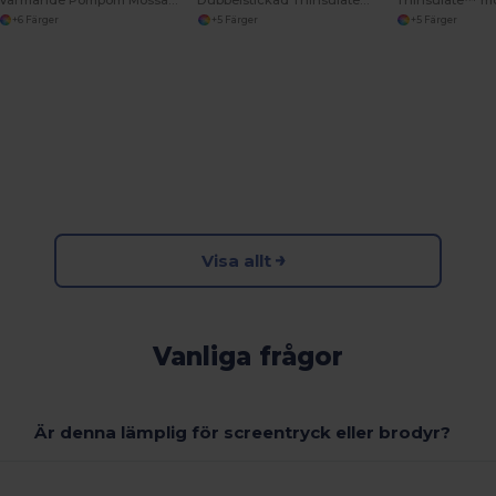
Värmande Pompom Mössa för Kalla Dagar
Dubbelstickad Thinsulate™ Printers mössa
Thinsulate™ m
+6 Färger
+5 Färger
+5 Färger
Visa allt
Vanliga frågor
Är denna lämplig för screentryck eller brodyr?