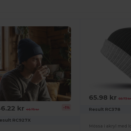
65.98 kr
66.73 k
6.22 kr
-1%
Result RC378
46.75 kr
esult RC927X
Mössa i akryl med l