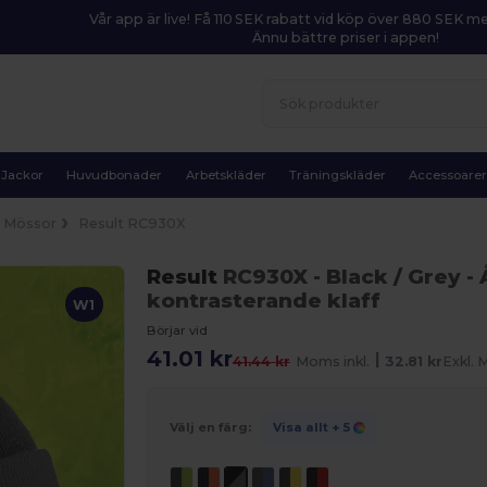
Vår app är live! Få 110 SEK rabatt vid köp över 880 SEK 
Ännu bättre priser i appen!
Jackor
Huvudbonader
Arbetskläder
Träningskläder
Accessoare
Mössor
Result RC930X
Result
RC930X
- Black / Grey
- 
kontrasterande klaff
W1
Börjar vid
41.01 kr
|
41.44 kr
Moms inkl.
32.81 kr
Exkl.
Välj en färg:
Visa allt
+ 5