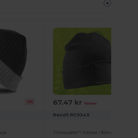
67.47 kr
-8%
-1%
73.53 kr
r
Result RC934X
Thinsulate™ mössa i återvunnen akryl
ock