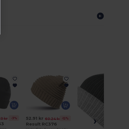
52.91 kr
-3%
23 kr
-12%
60.24 kr
33
Result RC376