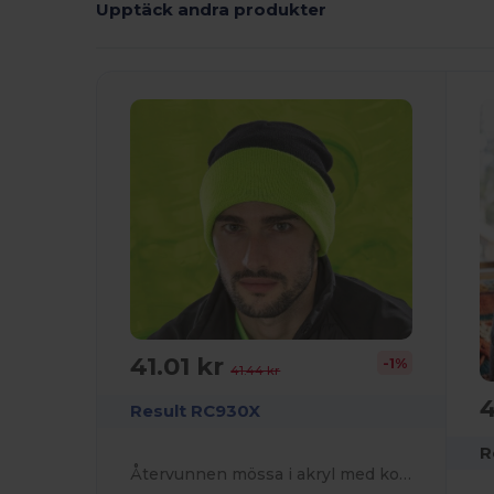
Upptäck andra produkter
41.01 kr
-1%
41.44 kr
4
Result RC930X
R
Återvunnen mössa i akryl med kontrasterande klaff