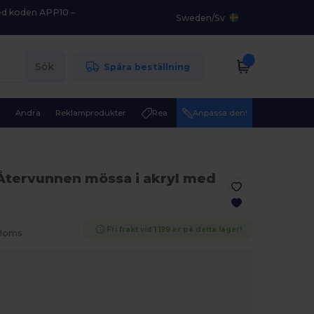
med koden APP10 –
Sweden
/
Sv
Sök
Spåra beställning
r
Andra
Reklamprodukter
Rea
Anpassa den!
Återvunnen mössa i akryl med
Fri frakt vid 1 199 kr på detta lager!
 Moms