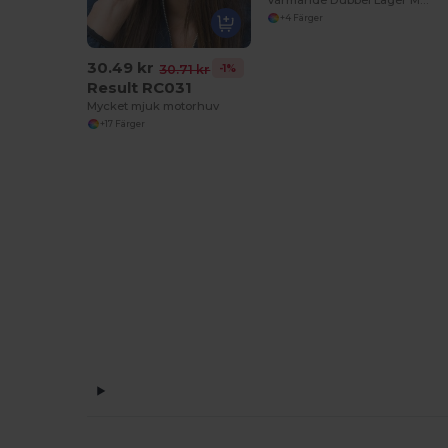
Värmande Dubbel Lager Mössa för Vinterdagar
+4 Färger
30.49 kr
-1%
30.71 kr
Result RC031
Mycket mjuk motorhuv
+17 Färger