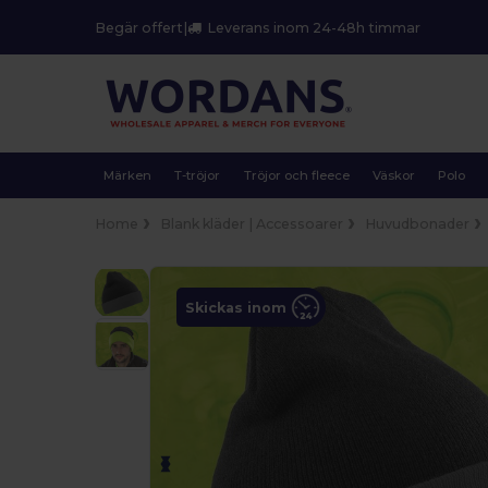
Begär offert
|
Leverans inom 24-48h timmar
Märken
T-tröjor
Tröjor och fleece
Väskor
Polo
Home
Blank kläder | Accessoarer
Huvudbonader
Skickas inom