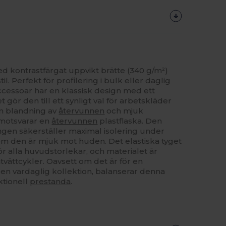
 kontrastfärgat uppvikt brätte (340 g/m²)
il. Perfekt för profilering i bulk eller daglig
cessoar har en klassisk design med ett
t gör den till ett synligt val för arbetskläder
en blandning av
återvunnen
och mjuk
 motsvarar en
återvunnen
plastflaska. Den
ingen säkerställer maximal isolering under
om den är mjuk mot huden. Det elastiska tyget
 alla huvudstorlekar, och materialet är
vättcykler. Oavsett om det är för en
 en vardaglig kollektion, balanserar denna
ktionell
prestanda
.