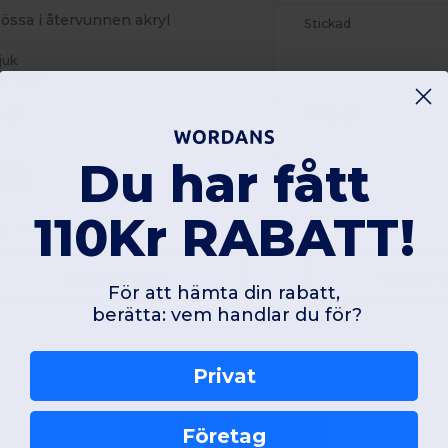
össa i återvunnen akryl
Stickad
juk
40 gsm
Du har fått
ONE
0
110Kr RABATT!
W1
France
W1
France
Visa produkt
Visa pr
För att hämta din rabatt,
berätta: vem handlar du för?
Privat
Lägg till en recension
Företag