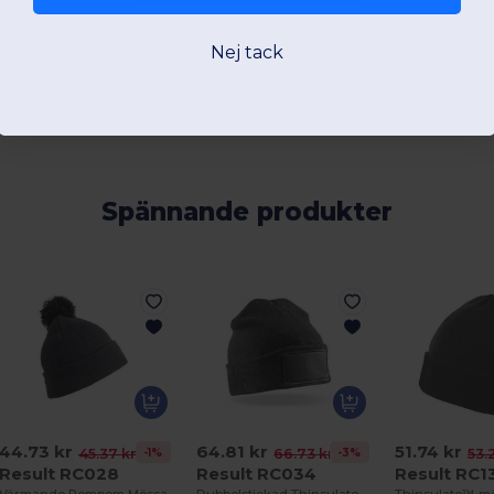
Nej tack
Spännande produkter
44.73 kr
64.81 kr
51.74 kr
-1%
-3%
45.37 kr
66.73 kr
53.
Result RC028
Result RC034
Result RC1