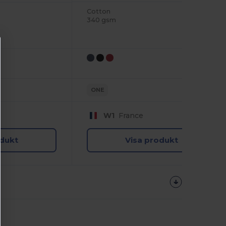
Cotton
340 gsm
ONE
W1
France
odukt
Visa produkt