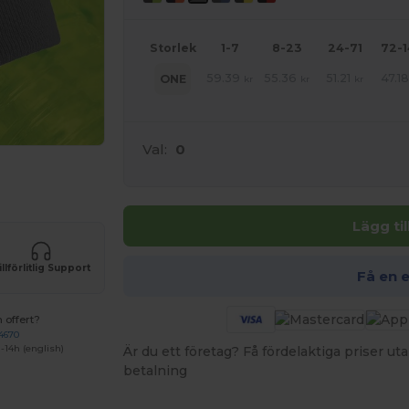
Storlek
1-7
8-23
24-71
72-
59.39
55.36
51.21
47.1
ONE
kr
kr
kr
Val:
0
 produkter
Lägg ti
illförlitlig Support
Få en 
 offert?
4670
-14h (english)
Är du ett företag? Få fördelaktiga priser 
betalning