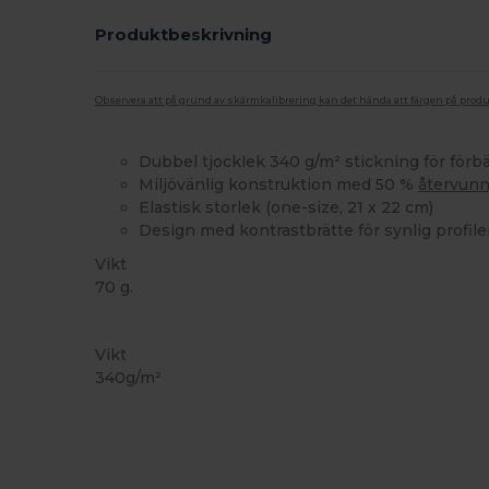
Produktbeskrivning
Observera att på grund av skärmkalibrering kan det hända att färgen på pro
Dubbel tjocklek 340 g/m² stickning för förb
Miljövänlig konstruktion med 50 %
återvun
Elastisk storlek (one-size, 21 x 22 cm)
Design med kontrastbrätte för synlig profileri
Vikt
70 g.
Återvunnen
Vikt
340g/m²