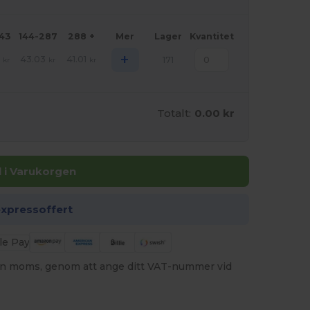
143
144-287
288 +
Mer
Lager
Kvantitet
+
8
43.03
41.01
171
kr
kr
kr
Totalt:
0.00 kr
ll i Varukorgen
expressoffert
utan moms, genom att ange ditt VAT-nummer vid