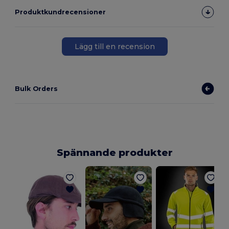
Produktkundrecensioner
Lägg till en recension
Bulk Orders
Spännande produkter
2