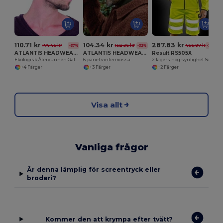
110.71 kr
104.34 kr
287.83 kr
174.46 kr
152.36 kr
466.97 kr
-37%
-32%
-38%
ATLANTIS HEADWEAR AT259
ATLANTIS HEADWEAR AT269
Result RS505X
Ekologisk Återvunnen Gatsbykeps med Spänne
6-panel vintermössa
2-lagers hög synlighet Softshell-jacka
+4 Färger
+3 Färger
+2 Färger
Visa allt
Vanliga frågor
Är denna lämplig för screentryck eller
broderi?
Kommer den att krympa efter tvätt?