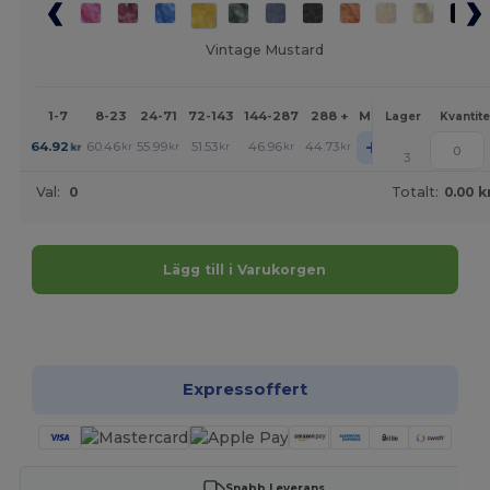
Vintage Mustard
1-7
8-23
24-71
72-143
144-287
288 +
Mer
Lager
Kvantite
+
64.92
60.46
55.99
51.53
46.96
44.73
kr
kr
kr
kr
kr
kr
3
Val:
0
Totalt:
0.00 k
Lägg till i Varukorgen
Anpassa det!
Expressoffert
Snabb Leverans