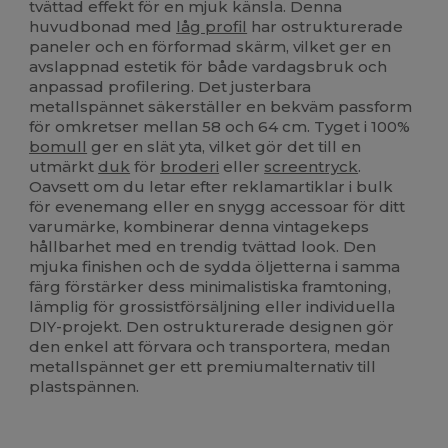
tvättad effekt för en mjuk känsla. Denna
huvudbonad med
låg profil
har ostrukturerade
paneler och en förformad skärm, vilket ger en
avslappnad estetik för både vardagsbruk och
anpassad profilering. Det justerbara
metallspännet säkerställer en bekväm passform
för omkretser mellan 58 och 64 cm. Tyget i 100%
bomull
ger en slät yta, vilket gör det till en
utmärkt
duk
för
broderi
eller
screentryck
.
Oavsett om du letar efter reklamartiklar i bulk
för evenemang eller en snygg accessoar för ditt
varumärke, kombinerar denna vintagekeps
hållbarhet med en trendig tvättad look. Den
mjuka finishen och de sydda öljetterna i samma
färg förstärker dess minimalistiska framtoning,
lämplig för grossistförsäljning eller individuella
DIY-projekt. Den ostrukturerade designen gör
den enkel att förvara och transportera, medan
metallspännet ger ett premiumalternativ till
plastspännen.