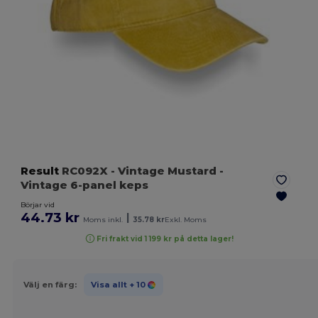
Result
RC092X
- Vintage Mustard
-
Vintage 6-panel keps
Börjar vid
44.73 kr
|
Moms inkl.
35.78 kr
Exkl. Moms
Fri frakt vid 1 199 kr på detta lager!
Välj en färg:
Visa allt
+ 10