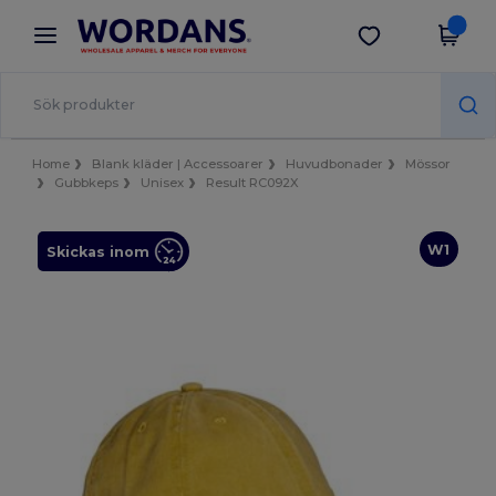
×
Wordans-app
Hämta app
Bättre priser i appen!
Home
Blank kläder | Accessoarer
Huvudbonader
Mössor
Gubbkeps
Unisex
Result RC092X
W1
Skickas inom