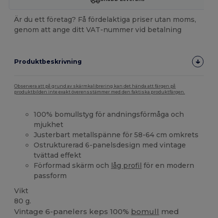
Är du ett företag? Få fördelaktiga priser utan moms,
genom att ange ditt VAT-nummer vid betalning
Produktbeskrivning
Observera att på grund av skärmkalibrering kan det hända att färgen på
produktbilden inte exakt överensstämmer med den faktiska produktfärgen.
100% bomullstyg för andningsförmåga och
mjukhet
Justerbart metallspänne för 58-64 cm omkrets
Ostrukturerad 6-panelsdesign med vintage
tvättad effekt
Förformad skärm och
låg profil
för en modern
passform
Vikt
80 g.
Vintage 6-panelers keps 100%
bomull
med