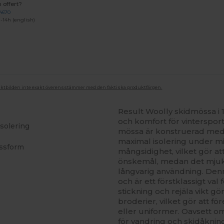
 offert?
4670
-14h (english)
duktbilden inte exakt överensstämmer med den faktiska produktfärgen.
Result Woolly skidmössa i 
och komfort för vinterspo
isolering
mössa är konstruerad med e
maximal isolering under mi
assform
mångsidighet, vilket gör at
önskemål, medan det mjuka 
långvarig användning. Denn
och är ett förstklassigt val
stickning och rejäla vikt gö
broderier, vilket gör att f
eller uniformer. Oavsett o
för vandring och skidåknin