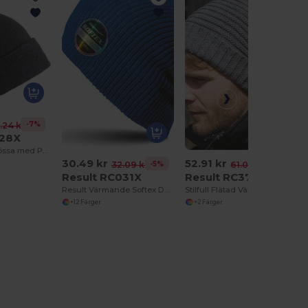
-7%
.24 kr
028X
Stilren Vintermössa med Pompom och Dubbelstickning
30.49 kr
52.91 kr
-5%
-13%
32.09 kr
61.09 kr
Result RC031X
Result RC376X
Result Värmande Softex Dam Beanie
Stilfull Flätad Värme Beanie för Män
+12 Färger
+2 Färger