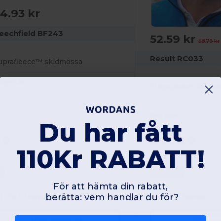
4.93 kr
eechfield BF243
52.59 kr
58.76 kr
Result RC033
uprafleece™ skidmössa
olyester
Thinsulate™-isoler
340 gsm
Du har fått
110Kr RABATT!
0
One Size
För att hämta din rabatt,
berätta: vem handlar du för?
W1
France
W1
France
Visa produkt
Visa pr