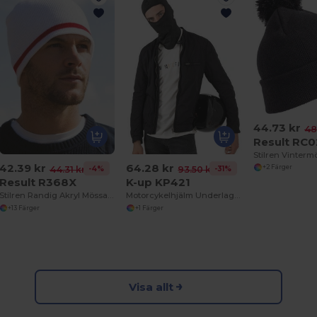
44.73 kr
48
Result RC
42.39 kr
64.28 kr
+2 Färger
-4%
-31%
44.31 kr
93.50 kr
Result R368X
K-up KP421
Stilren Randig Akryl Mössa för Vinter
Motorcykelhjälm Underlag Balaclava
+13 Färger
+1 Färger
Visa allt