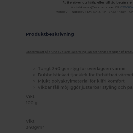
Behöver du hjälp eller vill du begära en
Kontakt
sales@wordans.com
OR
020-160 
Monday - Thursday : 10h-13h & 14h-17h30 Friday : 10h
Produktbeskrivning
Observera att på grund av skärmkalibrering kan det hända att färgen på pro
Tungt 340 gsm-tyg för överlägsen värme
Dubbelstickad tjocklek för förbättrad värme
Mjukt polyakrylmaterial för klifri komfort
Vikbar fåll möjliggör justerbar styling och p
Vikt
100 g.
Högt lager
Vikt
340g/m²