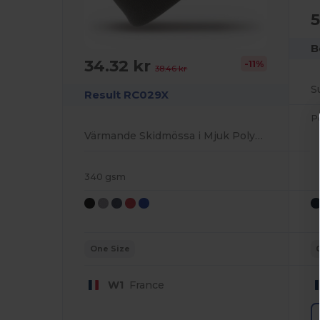
5
B
34.32 kr
-11%
38.46 kr
S
Result RC029X
P
Värmande Skidmössa i Mjuk Polyakryl
340 gsm
One Size
W1
France