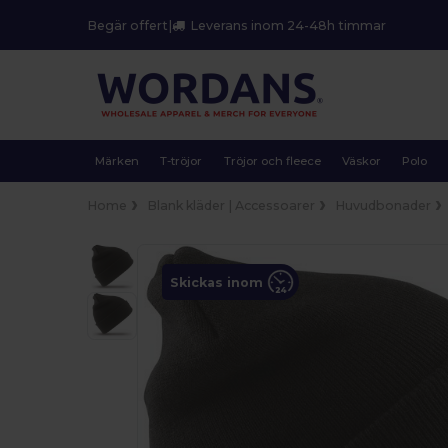
Begär offert
|
Leverans inom 24-48h timmar
Märken
T-tröjor
Tröjor och fleece
Väskor
Polo
Home
Blank kläder | Accessoarer
Huvudbonader
Skickas inom