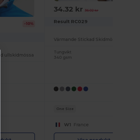
34.32 kr
-5%
36.02 kr
Result RC029
-10%
Värmande Stickad Skidmössa för Broderi
Tungvikt
ad ullskidmössa
340 gsm
One Size
W1
France
odukt
Visa produkt