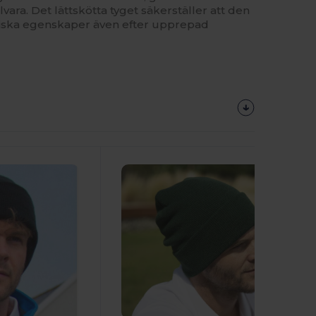
lvara. Det lättskötta tyget säkerställer att den
miska egenskaper även efter upprepad