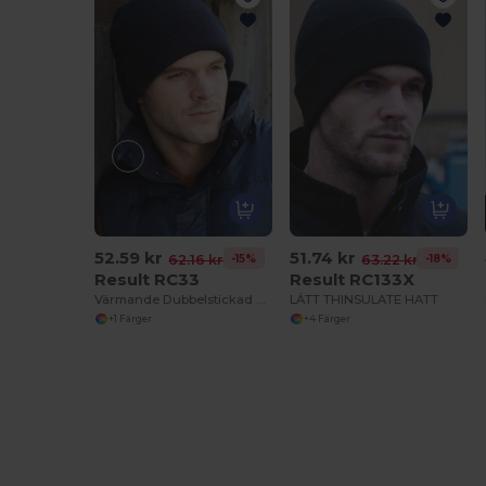
52.59 kr
51.74 kr
-15%
-18%
62.16 kr
63.22 kr
Result RC33
Result RC133X
Värmande Dubbelstickad Mössa med Thinsulate
LÄTT THINSULATE HATT
+1 Färger
+4 Färger