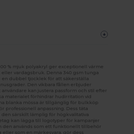
100 % mjuk polyakryl ger exceptionell värme
rt eller vardagsbruk. Denna 340 gsm tunga
n dubbel tjocklek för att säkerställa
nusgrader. Den vikbara fållen erbjuder
t användare kan justera passform och stil efter
materialet förhindrar hudirritation vid
a blanka mössa är tillgänglig för bulkköp
 för professionell anpassning. Dess täta
r den särskilt lämplig för högkvalitativa
öretag kan lägga till logotyper för kampanjer
m den används som ett funktionellt tillbehör
g eller som en märkesvara, gör dess