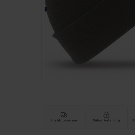
Begär en anpassad offert för dina
Snabb Leverans
Säker betalning
T