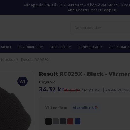
Vår app är live! Få 110 SEK rabatt vid köp över 880 SEK 
Ännu bättre priser i appen!
Jackor
Huvudbonader
Arbetskläder
Träningskläder
Accessoare
Mössor
Result RC029X
Result
RC029X
- Black
- Värman
W1
Börjar vid
34.32 kr
|
38.46 kr
Moms inkl.
27.46 kr
Exk
Välj en färg:
Visa allt
+ 4