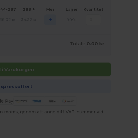
144-287
288 +
Mer
Lager
Kvantitet
+
36.02
34.32
999+
kr
kr
Totalt:
0.00 kr
ll i Varukorgen
expressoffert
utan moms, genom att ange ditt VAT-nummer vid