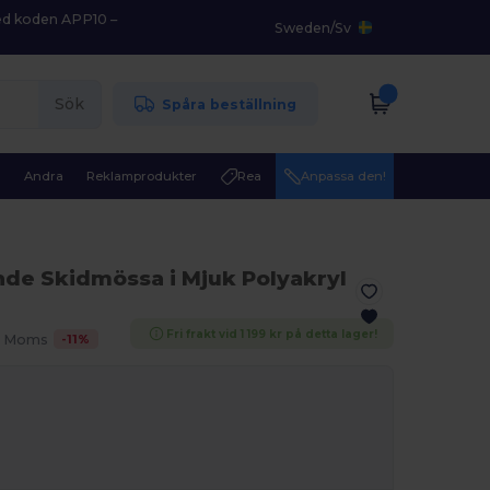
med koden APP10 –
Sweden
/
Sv
Sök
Spåra beställning
r
Andra
Reklamprodukter
Rea
Anpassa den!
de Skidmössa i Mjuk Polyakryl
Fri frakt vid 1 199 kr på detta lager!
-
11
%
l. Moms