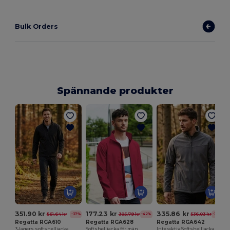
Bulk Orders
Spännande produkter
351.90 kr
177.23 kr
335.86 kr
561.64 kr
305.79 kr
536.03 kr
-37%
-42%
-37%
Regatta RGA610
Regatta RGA628
Regatta RGA642
3-lagers softshelljacka
Softshelljacka för män
Interaktiv Softshelljacka