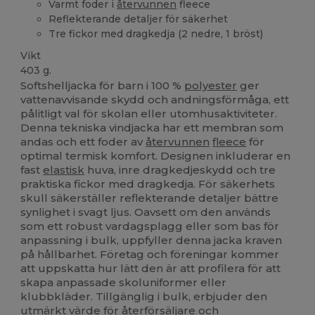
Varmt foder i
återvunnen
fleece
Reflekterande detaljer för säkerhet
Tre fickor med dragkedja (2 nedre, 1 bröst)
Vikt
403 g.
Softshelljacka för barn i 100 %
polyester
ger
vattenavvisande skydd och andningsförmåga, ett
pålitligt val för skolan eller utomhusaktiviteter.
Denna tekniska vindjacka har ett membran som
andas och ett foder av
återvunnen
fleece
för
optimal termisk komfort. Designen inkluderar en
fast
elastisk
huva, inre dragkedjeskydd och tre
praktiska fickor med dragkedja. För säkerhets
skull säkerställer reflekterande detaljer bättre
synlighet i svagt ljus. Oavsett om den används
som ett robust vardagsplagg eller som bas för
anpassning i bulk, uppfyller denna jacka kraven
på hållbarhet. Företag och föreningar kommer
att uppskatta hur lätt den är att profilera för att
skapa anpassade skoluniformer eller
klubbkläder. Tillgänglig i bulk, erbjuder den
utmärkt värde för återförsäljare och