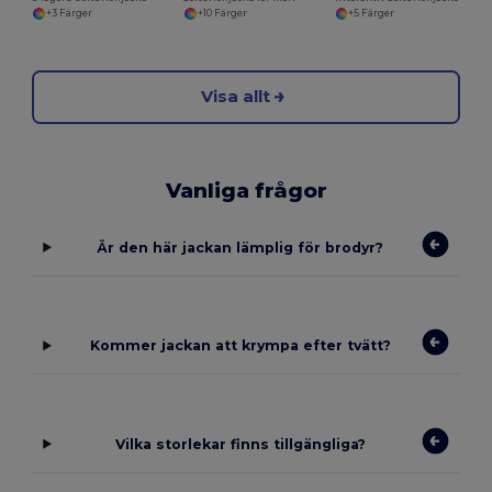
+3 Färger
+10 Färger
+5 Färger
Visa allt
Vanliga frågor
Är den här jackan lämplig för brodyr?
Kommer jackan att krympa efter tvätt?
Vilka storlekar finns tillgängliga?