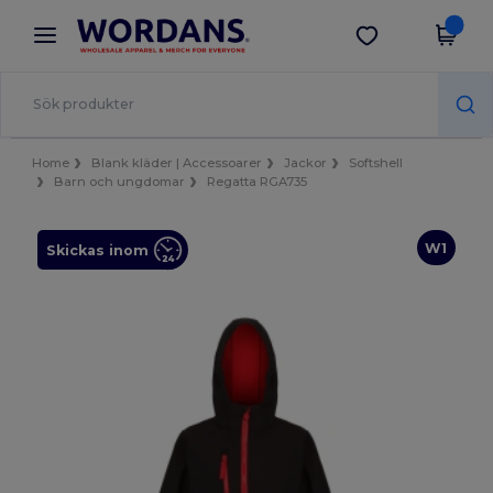
×
Wordans-app
Hämta app
Bättre priser i appen!
Home
Blank kläder | Accessoarer
Jackor
Softshell
Barn och ungdomar
Regatta RGA735
W1
Skickas inom