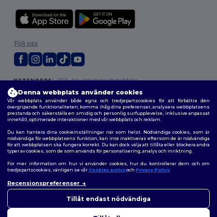
Följ oss
2026. Alla rättigheter förbehållna
Allmänna Villkor
|
Anpassad policy
|
Integritetspolicy
|
Policy för cookies
Denna webbplats använder cookies
|
Karta över webbplatsen
Vår webbplats använder både egna och tredjepartscookies för att förbättra den
övergripande funktionaliteten, komma ihåg dina preferenser, analysera webbplatsens
prestanda och säkerställa en smidig och personlig surfupplevelse, inklusive anpassat
innehåll, optimerade interaktioner med vår webbplats och reklam.
Du kan hantera dina cookieinställningar när som helst. Nödvändiga cookies, som är
nödvändiga för webbplatsens funktion, kan inte inaktiveras eftersom de är nödvändiga
för att webbplatsen ska fungera korrekt. Du kan dock välja att tillåta eller blockera andra
typer av cookies, som de som används för personalisering, analys och inriktning.
För mer information om hur vi använder cookies, hur du kontrollerar dem och om
tredjepartscookies, vänligen se vår
Cookies policy
och
Privacy Policy
.
Recensionspreferenser
👋
Hej
Om du har några frågor eller
Tillåt endast nödvändiga
funderingar kan du kontakta
oss när som helst. Vår chatbot