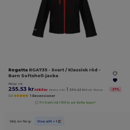
Regatta
RGA735
- Svart / Klassisk röd
-
Barn Softshell-jacka
Börjar vid
255.53 kr
|
-
37
%
408.11 kr
Moms inkl.
204.42 kr
Exkl. Moms
5.0
1 Recensioner
Fri frakt vid 1 199 kr på detta lager!
Välj en färg:
Visa allt
+ 1