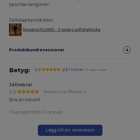
sportarrangörer.
Sällskapsprodukter:
Regatta RGA610 - 3-lagers softshelljacka
Produktkundrecensioner
Betyg:
5.0
på 1 röster
85 sålda artiklar
Jättebra!
5.0
Recension av Maxime O.
Bra produkt!
Översatt från Français
Lägg till en recension