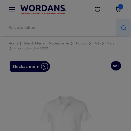
×
Wordans-app
Hämta app
Bättre priser i appen!
Home
Blank kläder | Accessoarer
T-tröjor
Polo
Män
Promodoro PM4020
W1
Skickas inom