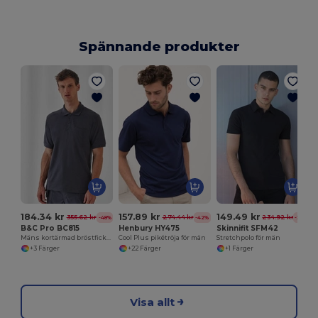
Spännande produkter
P
184.34 kr
157.89 kr
149.49 kr
355.62 kr
274.44 kr
234.92 kr
-48%
-42%
-36%
B&C Pro BC815
Henbury HY475
Skinnifit SFM42
Mäns kortärmad bröstficka pikétröja
Cool Plus pikétröja för män
Stretchpolo för män
+3 Färger
+22 Färger
+1 Färger
Visa allt