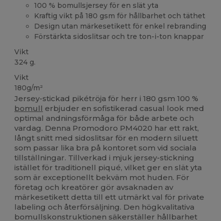
100 % bomullsjersey för en slät yta
Kraftig vikt på 180 gsm för hållbarhet och täthet
Design utan märkesetikett för enkel rebranding
Förstärkta sidoslitsar och tre ton-i-ton knappar
Vikt
324 g.
Vikt
180g/m²
Jersey-stickad pikétröja för herr i 180 gsm 100 %
bomull
erbjuder en sofistikerad casual look med
optimal andningsförmåga för både arbete och
vardag. Denna Promodoro PM4020 har ett rakt,
långt snitt med sidoslitsar för en modern siluett
som passar lika bra på kontoret som vid sociala
tillställningar. Tillverkad i mjuk jersey-stickning
istället för traditionell piqué, vilket ger en slät yta
som är exceptionellt bekväm mot huden. För
företag och kreatörer gör avsaknaden av
märkesetikett detta till ett utmärkt val för private
labeling och återförsäljning. Den högkvalitativa
bomullskonstruktionen säkerställer hållbarhet