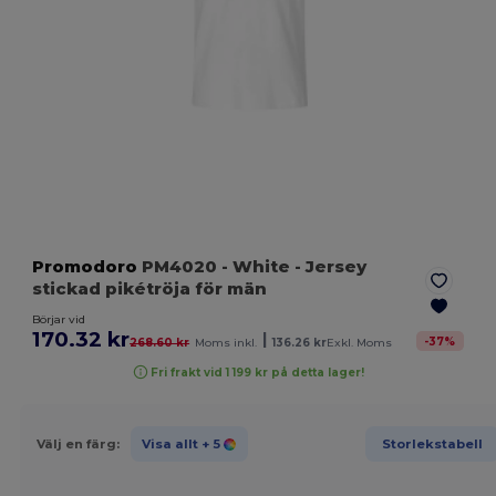
Promodoro
PM4020
- White
- Jersey
stickad pikétröja för män
Börjar vid
170.32 kr
|
-
37
%
268.60 kr
Moms inkl.
136.26 kr
Exkl. Moms
Fri frakt vid 1 199 kr på detta lager!
Välj en färg:
Visa allt
+ 5
Storlekstabell