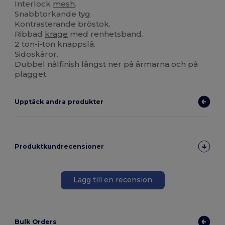
Interlock
mesh
.
Snabbtorkande tyg.
Kontrasterande bröstok.
Ribbad
krage
med renhetsband.
2 ton-i-ton knappslå.
Sidoskåror.
Dubbel nålfinish längst ner på ärmarna och på
plagget.
Upptäck andra produkter
Produktkundrecensioner
Lägg till en recension
Bulk Orders