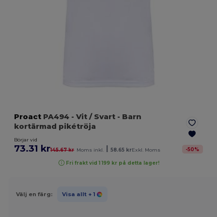
Proact
PA494
- Vit / Svart
- Barn
kortärmad pikétröja
Börjar vid
73.31 kr
|
-
50
%
145.67 kr
Moms inkl.
58.65 kr
Exkl. Moms
Fri frakt vid 1 199 kr på detta lager!
Välj en färg:
Visa allt
+ 1