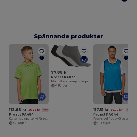
Spännande produkter
77.88 kr
Proact PA033
Mikrofiberstrumpor-Förpackning med 3 par
+1 Färger
112.63 kr
117.51 kr
156.29 kr
184.77 kr
-28%
-36%
Proact PA484
Proact PA044
Kortärmad sportpiké för barn
Reversibel Rugby Chasuble
+5 Färger
+4 Färger