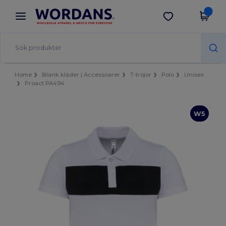
×
Wordans-app
Hämta app
Bättre priser i appen!
Home
Blank kläder | Accessoarer
T-tröjor
Polo
Unisex
Proact PA494
W5