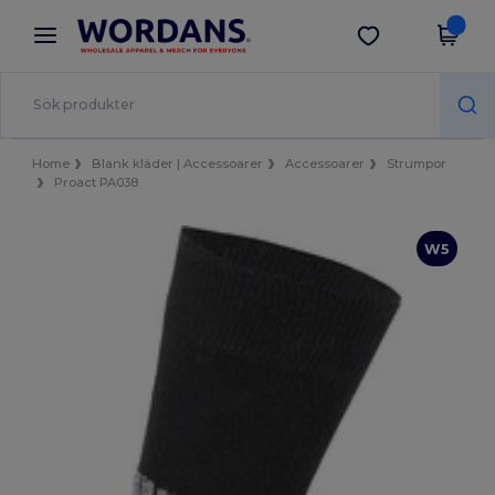
×
Wordans-app
Hämta app
Bättre priser i appen!
Home
Blank kläder | Accessoarer
Accessoarer
Strumpor
Proact PA038
W5