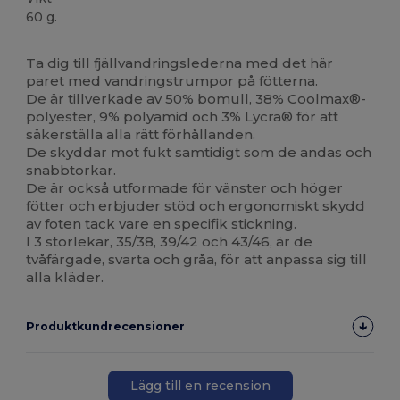
60 g.
Högt lager
Ta dig till fjällvandringslederna med det här
paret med vandringstrumpor på fötterna.
De är tillverkade av 50% bomull, 38% Coolmax®-
polyester, 9% polyamid och 3% Lycra® för att
säkerställa alla rätt förhållanden.
De skyddar mot fukt samtidigt som de andas och
snabbtorkar.
De är också utformade för vänster och höger
fötter och erbjuder stöd och ergonomiskt skydd
av foten tack vare en specifik stickning.
I 3 storlekar, 35/38, 39/42 och 43/46, är de
tvåfärgade, svarta och gråa, för att anpassa sig till
alla kläder.
Produktkundrecensioner
Lägg till en recension