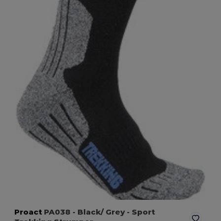
Proact
PA038
- Black/ Grey
- Sport