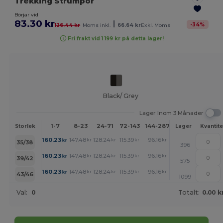
Trekking Strumpor
Börjar vid
83.30 kr
|
-
34
%
126.44 kr
Moms inkl.
66.64 kr
Exkl. Moms
Fri frakt vid 1 199 kr på detta lager!
Black/ Grey
Lager Inom 3 Månader
1-7
8-23
24-71
72-143
144-287
288 +
Mer
Storlek
Lager
Kvantite
+
160.23
147.48
128.24
115.39
96.16
83.30
kr
kr
kr
kr
kr
kr
35/38
396
+
160.23
147.48
128.24
115.39
96.16
83.30
kr
kr
kr
kr
kr
kr
39/42
575
+
160.23
147.48
128.24
115.39
96.16
83.30
kr
kr
kr
kr
kr
kr
43/46
1099
Val:
0
Totalt:
0.00 k