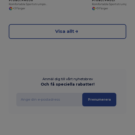
Proact PA036
Proact PA021
Komfortabla Sportstrumpor med Stöd
Komfortabla Sportstrumpor med Anti-Slip Funktion
+3 Färger
+9 Färger
Visa allt
Anmäl dig till vårt nyhetsbrev
Och få speciella rabatter!
Prenumerera