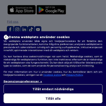
Följ oss
Denna webbplats använder cookies
2026. Alla rättigheter förbehållna
Vår webbplats använder både egna och tredjepartscookies för att förbättra den
övergripande funktionaliteten, komma ihåg dina preferenser, analysera webbplatsens
Allmänna Villkor
|
Anpassad policy
|
Integritetspolicy
|
Policy för cookies
prestanda och säkerställa en smidig och personlig surfupplevelse, inklusive anpassat
|
Karta över webbplatsen
innehåll, optimerade interaktioner med vår webbplats och reklam.
Du kan hantera dina cookieinställningar när som helst. Nödvändiga cookies, som är
nödvändiga för webbplatsens funktion, kan inte inaktiveras eftersom de är nödvändiga
för att webbplatsen ska fungera korrekt. Du kan dock välja att tillåta eller blockera andra
typer av cookies, som de som används för personalisering, analys och inriktning.
För mer information om hur vi använder cookies, hur du kontrollerar dem och om
tredjepartscookies, vänligen se vår
Cookies policy
och
Privacy Policy
.
Recensionspreferenser
👋
Hej
Om du har några frågor eller
Tillåt endast nödvändiga
funderingar kan du kontakta
oss när som helst. Vår chatbot
Tillåt alla
finns här för som hjälp.