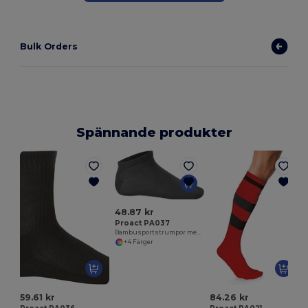
Bulk Orders
Spännande produkter
48.87 kr
Proact PA037
Bambusportstrumpor med Antibakteriell Komfort
+4 Färger
59.61 kr
84.26 kr