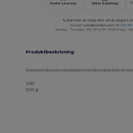
Snabb Leverans
Säker betalning
T
Behöver du hjälp eller vill du begära en
Kontakt
sales@wordans.com
OR
020-160 
Monday - Thursday : 10h-13h & 14h-17h30 Friday : 10h
Produktbeskrivning
Observera att på grund av skärmkalibrering kan det hända att färgen på pro
Vikt
500 g.