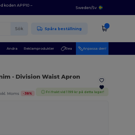
med koden APP10 –
Sweden
/
Sv
Sök
Spåra beställning
r
Andra
Reklamprodukter
Rea
Anpassa den!
enim
- Division Waist Apron
Fri frakt vid 1 199 kr på detta lager!
-
38
%
xkl. Moms