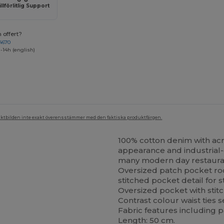
illförlitlig Support
 offert?
4670
-14h (english)
duktbilden inte exakt överensstämmer med den faktiska produktfärgen.
100% cotton denim with acry
appearance and industrial-ch
many modern day restaura
Oversized patch pocket roo
stitched pocket detail for st
Oversized pocket with stitch
Contrast colour waist ties 
Fabric features including 
Length: 50 cm.