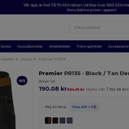
Vår app är live! Få 110 SEK rabatt vid köp över 880 SEK 
Ännu bättre priser i appen!
Jackor
Huvudbonader
Arbetskläder
Träningskläder
Accessoare
örkläden
Unisex
Premier PR135
Premier
PR135
- Black / Tan D
W5
Börjar vid
190.08 kr
|
304.19 kr
Moms inkl.
152.06 kr
E
Välj en färg:
Visa allt
+ 3