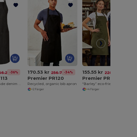
170.53 kr
155.55 kr
-36%
-34%
-32%
66.28 kr
256.75 kr
228.84 kr
113
Premier PR120
Premier PR121
Organic, fair trade denim apron
Recycled, organic bib apron
“Barley” eco-friendly contrasting apron
+2 Färger
+4 Färger