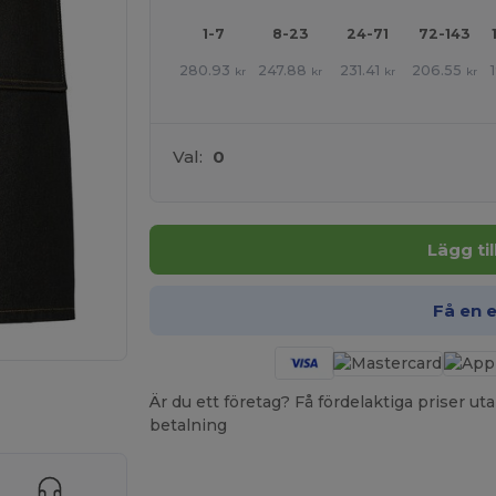
1-7
8-23
24-71
72-143
280.93
247.88
231.41
206.55
kr
kr
kr
kr
Val:
0
Lägg ti
Få en 
 produkter
Är du ett företag? Få fördelaktiga priser 
betalning