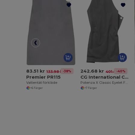
83.51 kr
242.68 kr
-38%
-40%
133.98 kr
401.84 kr
Premier PR115
CG International CI01
Vattentät förkläde
Potenza X Classic Eyelet Förkläde
+6 Färger
+7 Färger