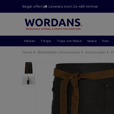
Begär offert
|
Leverans inom 24-48h timmar
Märken
T-tröjor
Tröjor och fleece
Väskor
Polo
Home
Blank kläder | Accessoarer
Accessoarer
F