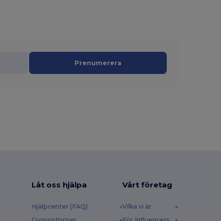
Prenumerera
Låt oss hjälpa
Vårt företag
Hjälpcenter (FAQ)
Vilka vi är
Grossistpriser
För Influencers