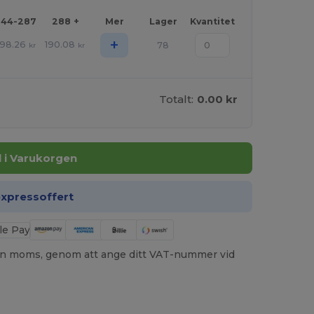
144-287
288 +
Mer
Lager
Kvantitet
+
198.26
190.08
78
kr
kr
Totalt:
0.00 kr
ll i Varukorgen
expressoffert
utan moms, genom att ange ditt VAT-nummer vid