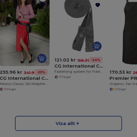
121.02 kr
-24%
158.37 kr
CG International CI02
255.96 kr
170.53 kr
Fastening system for Potenza x Classic apron
-25%
341.91 kr
2
CG International CI03
Premier PR
+7 Färger
Milano Classic Slit Midjeförkläde
+5 Färger
+3 Färger
Visa allt